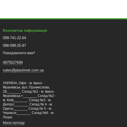
Контактна інформація
099-741-22-64
098-098-25-97
Передзвонити вам?
0975527699
sales@plastimet.com.ua
УКРАЇНА, Офіс - м. Івано-
Франківськ, вул. Промислова,
2Б_______ Склад №1 - м. Івано-
Франківськ;>_______ Склад №2 -
м. Київ;_______ Склад №3 - м.
Дніпро;_______ Склад № 4 - м.
Одеса;_______ Склад № 5 - м.
Черкаси;_______ Склад №6 - м.
Луцьк.
Мапа проїзду