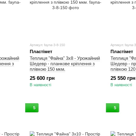
Артикул: fayna-3-8-150
Артикул: fayna-
Пластімет
Пластімет
Урожайний
Теплиця "Файна" 3х8 - Урожайний
Теплиця "Фа
лення з
Шедевр - планкове кріплення з
Шедевр - пр
плівкою 150 мкм.
плівкою 120
25 600 грн
25 550 грн
В наявності
В наявності
5
5