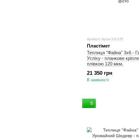
Артикул: fayna-3-6-120
Пластімет
Теплиця "Файна" 3х6 - Г
Успіху - планкове кріпле
плівкою 120 мкм.
21 350 грн
В наявності
5