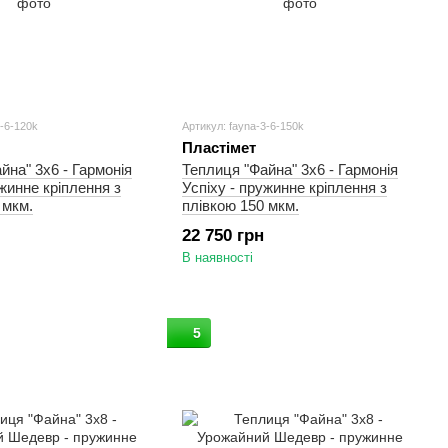
3-6-120k
Артикул: fayna-3-6-150k
Пластімет
йна" 3х6 - Гармонія
Теплиця "Файна" 3х6 - Гармонія
ужинне кріплення з
Успіху - пружинне кріплення з
 мкм.
плівкою 150 мкм.
22 750 грн
В наявності
5