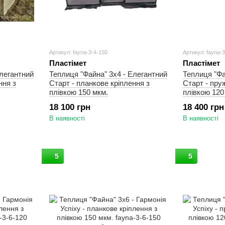
Артикул: fayna-3-4-150
Артикул: fayna-
Пластімет
Пластімет
Елегантний
Теплиця "Файна" 3х4 - Елегантний
Теплиця "Фа
ння з
Старт - планкове кріплення з
Старт - пру
плівкою 150 мкм.
плівкою 120
18 100 грн
18 400 грн
В наявності
В наявності
5
5