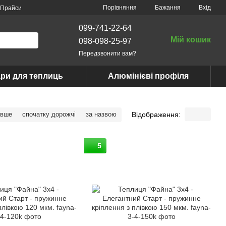
Порівняння
Бажання
Вхід
Прайси
099-741-22-64
Мій кошик
098-098-25-97
Передзвонити вам?
ри для теплиць
Алюмінієві профіля
Відображення:
евше
спочатку дорожчі
за назвою
5