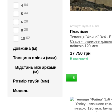
84
4
44
5
28
6
Артикул: fayna-3-4-120
28
8
Пластімет
Теплиця "Файна" 3х4 - 
62
10
Старт - планкове кріпле
плівкою 120 мкм.
Довжина (м)
17 750 грн
Товщина плівки (мкм)
В наявності
Відстань між арками
(м)
5
Розмір труби (мм)
Модель