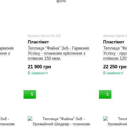
Артикул: fayna-3-6-150
Артикул: fayna-
Пластімет
Пластімет
армонія
Теплиця "Файна" 3х6 - Гармонія
Теплиця "Фа
ння з
Успіху - планкове кріплення з
Успіху - пр
плівкою 150 мкм.
плівкою 120
21 900 грн
22 250 грн
В наявності
В наявності
5
5