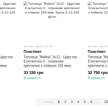
Артикул: fayna-3-12-150
Артикул: fayna-
Пластімет
Пластімет
 Царство
Теплиця "Файна" 3х12 - Царство
Теплиця "Фа
Елегантності - планкове
Елегантност
 мкм.
кріплення з плівкою 150 мкм.
кріплення з
33 150 грн
32 750 грн
В наявності
В наявності
Назад
1
2
3
4
5
6
...
2