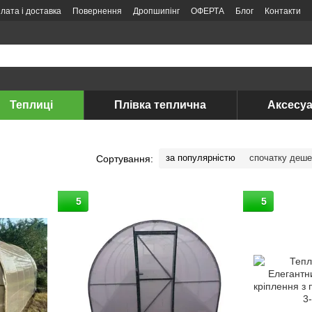
лата і доставка
Повернення
Дропшипінг
ОФЕРТА
Блог
Контакти
Теплиці
Плівка теплична
Аксесуа
за популярністю
спочатку деш
Сортування:
5
5