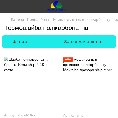
Каталог
Полікарбонат
Комплектуючі для полікарбонату
Те
Термошайба полікарбонатна
Фільтр
За популярністю
−9%
Артикул: sh-p-4-10-b
Артикул: sh-p