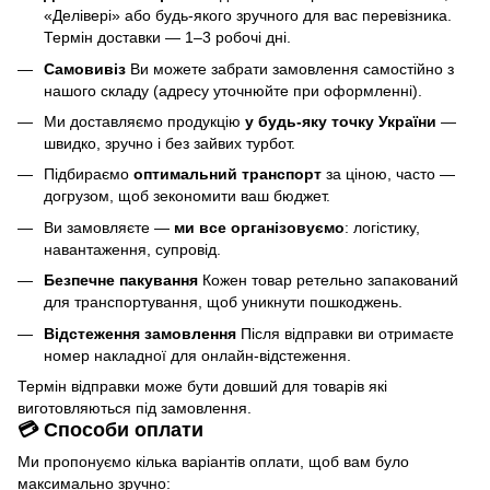
«Делівері» або будь-якого зручного для вас перевізника.
Термін доставки — 1–3 робочі дні.
Самовивіз
Ви можете забрати замовлення самостійно з
нашого складу (адресу уточнюйте при оформленні).
Ми доставляємо продукцію
у будь-яку точку України
—
швидко, зручно і без зайвих турбот.
Підбираємо
оптимальний транспорт
за ціною, часто —
догрузом, щоб зекономити ваш бюджет.
Ви замовляєте —
ми все організовуємо
: логістику,
навантаження, супровід.
Безпечне пакування
Кожен товар ретельно запакований
для транспортування, щоб уникнути пошкоджень.
Відстеження замовлення
Після відправки ви отримаєте
номер накладної для онлайн-відстеження.
Термін відправки може бути довший для товарів які
виготовляються під замовлення.
💳 Способи оплати
Ми пропонуємо кілька варіантів оплати, щоб вам було
максимально зручно: