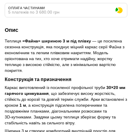
ОПЛАТА ЧАСТИНАМИ
5 платежів по 3 680.00 грн
Опис
Теплиця
«Файна» шириною 3 м під плівку
— це посилена
сезонна конструкція, яка поєднує міцний каркас серії
Файна
з
економічним та легким плівковим накриттям. Модель
орієнтована на тих, хто хоче отримати надійну, жорстку
теплицю з високою стійкістю, але з мінімальною вартістю
покриття.
Конструкція та призначення
Каркас виготовлений із посиленої профільної труби
30×20 мм
гарячого цинкування
, що забезпечує високу жорсткість,
стійкість до корозії та довгий термін служби. Арки встановлені з
кроком
1 м
, а конструкція підсилена поперечними та
поздовжніми планками, діагональними розкосами та
3D‑кутниками. Завдяки цьому теплиця зберігає форму та
стабільність навіть за сильного вітру.
Ширина 3 м створює комфортний внутрішній простір для