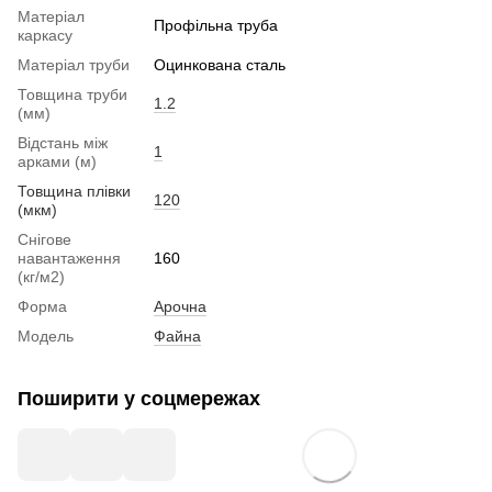
Матеріал
Профільна труба
каркасу
Матеріал труби
Оцинкована сталь
Товщина труби
1.2
(мм)
Відстань між
1
арками (м)
Товщина плівки
120
(мкм)
Снігове
навантаження
160
(кг/м2)
Форма
Арочна
Модель
Файна
Поширити у соцмережах