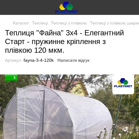
Каталог
Теплиці
Теплиці з плівкою
Теплиці з плівкою шири
Теплиця "Файна" 3х4 - Елегантний
Старт - пружинне кріплення з
плівкою 120 мкм.
Артикул:
fayna-3-4-120k
Написати відгук
5