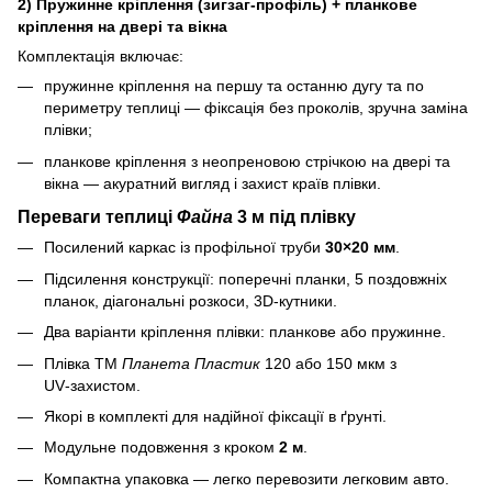
2) Пружинне кріплення (зигзаг‑профіль) + планкове
кріплення на двері та вікна
Комплектація включає:
пружинне кріплення на першу та останню дугу та по
периметру теплиці — фіксація без проколів, зручна заміна
плівки;
планкове кріплення з неопреновою стрічкою на двері та
вікна — акуратний вигляд і захист країв плівки.
Переваги теплиці
Файна
3 м під плівку
Посилений каркас із профільної труби
30×20 мм
.
Підсилення конструкції: поперечні планки, 5 поздовжніх
планок, діагональні розкоси, 3D‑кутники.
Два варіанти кріплення плівки: планкове або пружинне.
Плівка ТМ
Планета Пластик
120 або 150 мкм з
UV‑захистом.
Якорі в комплекті для надійної фіксації в ґрунті.
Модульне подовження з кроком
2 м
.
Компактна упаковка — легко перевозити легковим авто.