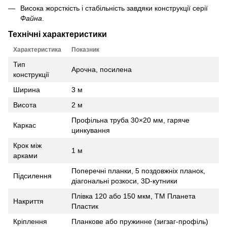
Висока жорсткість і стабільність завдяки конструкції серії
Файна
.
Технічні характеристики
Характеристика
Показник
Тип
Арочна, посилена
конструкції
Ширина
3 м
Висота
2 м
Профільна труба 30×20 мм, гаряче
Каркас
цинкування
Крок між
1 м
арками
Поперечні планки, 5 поздовжніх планок,
Підсилення
діагональні розкоси, 3D‑кутники
Плівка 120 або 150 мкм, ТМ Планета
Накриття
Пластик
Кріплення
Планкове або пружинне (зигзаг‑профіль)