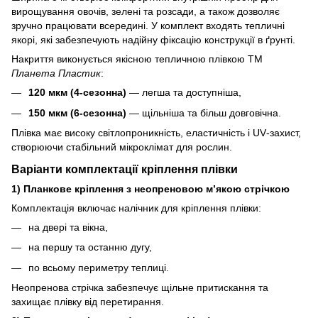
вирощування овочів, зелені та розсади, а також дозволяє
зручно працювати всередині. У комплект входять тепличні
якорі, які забезпечують надійну фіксацію конструкції в ґрунті.
Накриття виконується якісною тепличною плівкою ТМ
Планета Пластик
:
120 мкм (4‑сезонна)
— легша та доступніша,
150 мкм (6‑сезонна)
— щільніша та більш довговічна.
Плівка має високу світлопроникність, еластичність і UV‑захист,
створюючи стабільний мікроклімат для рослин.
Варіанти комплектації кріплення плівки
1) Планкове кріплення з неопреновою м’якою стрічкою
Комплектація включає налічник для кріплення плівки:
на двері та вікна,
на першу та останню дугу,
по всьому периметру теплиці.
Неопренова стрічка забезпечує щільне притискання та
захищає плівку від перетирання.