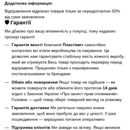
Додаткова інформація:
Відправлення відрізних товарів тільки за передоплатою 50%
від суми замовлення.
🛡️ Гарантії
Ми дбаємо про вашу впевненість у покупці, тому надаємо
прозорі гарантії:
Гарантія якості
Компанія
Пластімет
самостійно
контролює всі етапи виробництва та пакування. Це
дозволяє нам гарантувати стабільну якість кожного виробу,
який ви отримуєте.Весь товар проходить перевірку перед
відправкою. Працюємо тільки з перевіреними
постачальниками та брендами.
Обмін або повернення
Якщо товар не підійшов — ви
можете повернути або обміняти його протягом
14 днів
згідно з Законом України «Про захист прав споживачів».
Головне — щоб товар зберіг товарний вигляд та упаковку.
Гарантія доставки
Ми ретельно пакуємо кожне
замовлення, щоб воно прибуло до вас у цілості. У разі
пошкодження — вирішуємо питання оперативно.
Підтримка клієнтів
Ми завжди на зв’язку. Якщо виникли