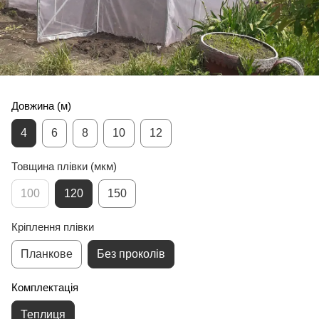
Довжина (м)
4
6
8
10
12
Товщина плівки (мкм)
100
120
150
Кріплення плівки
Планкове
Без проколів
Комплектація
Теплиця