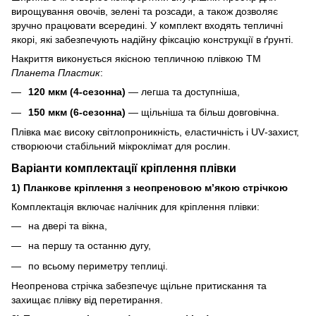
вирощування овочів, зелені та розсади, а також дозволяє
зручно працювати всередині. У комплект входять тепличні
якорі, які забезпечують надійну фіксацію конструкції в ґрунті.
Накриття виконується якісною тепличною плівкою ТМ
Планета Пластик
:
120 мкм (4‑сезонна)
— легша та доступніша,
150 мкм (6‑сезонна)
— щільніша та більш довговічна.
Плівка має високу світлопроникність, еластичність і UV‑захист,
створюючи стабільний мікроклімат для рослин.
Варіанти комплектації кріплення плівки
1) Планкове кріплення з неопреновою м’якою стрічкою
Комплектація включає налічник для кріплення плівки:
на двері та вікна,
на першу та останню дугу,
по всьому периметру теплиці.
Неопренова стрічка забезпечує щільне притискання та
захищає плівку від перетирання.