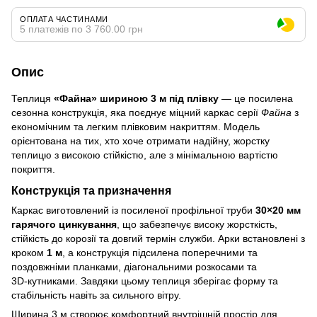
ОПЛАТА ЧАСТИНАМИ
5 платежів по 3 760.00 грн
Опис
Теплиця
«Файна» шириною 3 м під плівку
— це посилена
сезонна конструкція, яка поєднує міцний каркас серії
Файна
з
економічним та легким плівковим накриттям. Модель
орієнтована на тих, хто хоче отримати надійну, жорстку
теплицю з високою стійкістю, але з мінімальною вартістю
покриття.
Конструкція та призначення
Каркас виготовлений із посиленої профільної труби
30×20 мм
гарячого цинкування
, що забезпечує високу жорсткість,
стійкість до корозії та довгий термін служби. Арки встановлені з
кроком
1 м
, а конструкція підсилена поперечними та
поздовжніми планками, діагональними розкосами та
3D‑кутниками. Завдяки цьому теплиця зберігає форму та
стабільність навіть за сильного вітру.
Ширина 3 м створює комфортний внутрішній простір для