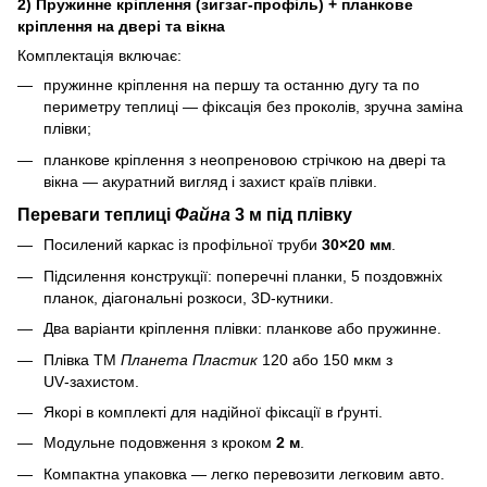
2) Пружинне кріплення (зигзаг‑профіль) + планкове
кріплення на двері та вікна
Комплектація включає:
пружинне кріплення на першу та останню дугу та по
периметру теплиці — фіксація без проколів, зручна заміна
плівки;
планкове кріплення з неопреновою стрічкою на двері та
вікна — акуратний вигляд і захист країв плівки.
Переваги теплиці
Файна
3 м під плівку
Посилений каркас із профільної труби
30×20 мм
.
Підсилення конструкції: поперечні планки, 5 поздовжніх
планок, діагональні розкоси, 3D‑кутники.
Два варіанти кріплення плівки: планкове або пружинне.
Плівка ТМ
Планета Пластик
120 або 150 мкм з
UV‑захистом.
Якорі в комплекті для надійної фіксації в ґрунті.
Модульне подовження з кроком
2 м
.
Компактна упаковка — легко перевозити легковим авто.