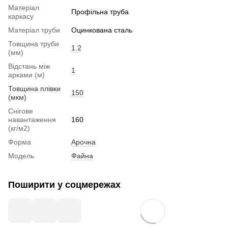
Матеріал
Профільна труба
каркасу
Матеріал труби
Оцинкована сталь
Товщина труби
1.2
(мм)
Відстань між
1
арками (м)
Товщина плівки
150
(мкм)
Снігове
навантаження
160
(кг/м2)
Форма
Арочна
Модель
Файна
Поширити у соцмережах