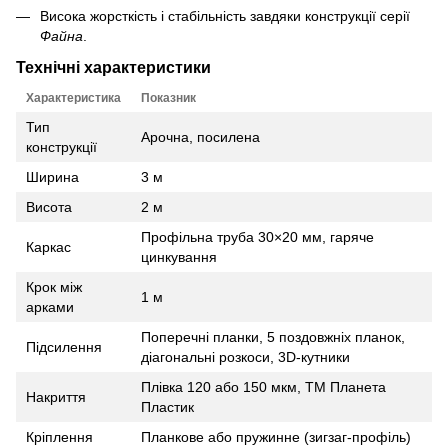
Висока жорсткість і стабільність завдяки конструкції серії
Файна
.
Технічні характеристики
Характеристика
Показник
Тип
Арочна, посилена
конструкції
Ширина
3 м
Висота
2 м
Профільна труба 30×20 мм, гаряче
Каркас
цинкування
Крок між
1 м
арками
Поперечні планки, 5 поздовжніх планок,
Підсилення
діагональні розкоси, 3D‑кутники
Плівка 120 або 150 мкм, ТМ Планета
Накриття
Пластик
Кріплення
Планкове або пружинне (зигзаг‑профіль)