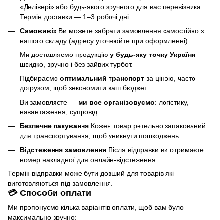
«Делівері» або будь-якого зручного для вас перевізника.
Термін доставки — 1–3 робочі дні.
Самовивіз
Ви можете забрати замовлення самостійно з
нашого складу (адресу уточнюйте при оформленні).
Ми доставляємо продукцію
у будь-яку точку України
—
швидко, зручно і без зайвих турбот.
Підбираємо
оптимальний транспорт
за ціною, часто —
догрузом, щоб зекономити ваш бюджет.
Ви замовляєте —
ми все організовуємо
: логістику,
навантаження, супровід.
Безпечне пакування
Кожен товар ретельно запакований
для транспортування, щоб уникнути пошкоджень.
Відстеження замовлення
Після відправки ви отримаєте
номер накладної для онлайн-відстеження.
Термін відправки може бути довший для товарів які
виготовляються під замовлення.
💳 Способи оплати
Ми пропонуємо кілька варіантів оплати, щоб вам було
максимально зручно: