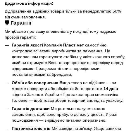
Додаткова інформація:
Відправлення відрізних товарів тільки за передоплатою 50%
від суми замовлення.
🛡️ Гарантії
Ми дбаємо про вашу впевненість у покупці, тому надаємо
прозорі гарантії:
Гарантія якості
Компанія
Пластімет
самостійно
контролює всі етапи виробництва та пакування. Це
дозволяє нам гарантувати стабільну якість кожного виробу,
який ви отримуєте.Весь товар проходить перевірку перед
відправкою. Працюємо тільки з перевіреними
постачальниками та брендами.
Обмін або повернення
Якщо товар не підійшов — ви
можете повернути або обміняти його протягом
14 днів
згідно з Законом України «Про захист прав споживачів».
Головне — щоб товар зберіг товарний вигляд та упаковку.
Гарантія доставки
Ми ретельно пакуємо кожне
замовлення, щоб воно прибуло до вас у цілості. У разі
пошкодження — вирішуємо питання оперативно.
Підтримка клієнтів
Ми завжди на зв’язку. Якщо виникли