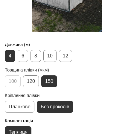
Довжина (м)
4
6
8
10
12
Товщина плівки (мкм)
100
120
150
Кріплення плівки
Планкове
Без проколів
Комплектація
Теплиця