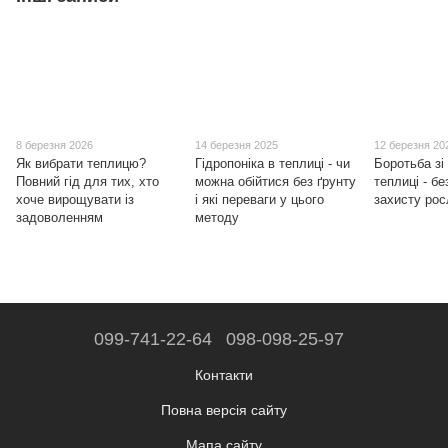
8 березня 2026
14 березня 2025
12 березня 20
Як вибрати теплицю?
Гідропоніка в теплиці - чи
Боротьба зі
Повний гід для тих, хто
можна обійтися без ґрунту
теплиці - б
хоче вирощувати із
і які переваги у цього
захисту ро
задоволенням
методу
099-741-22-64
098-098-25-97
Контакти
Повна версія сайту
Мапа сайту