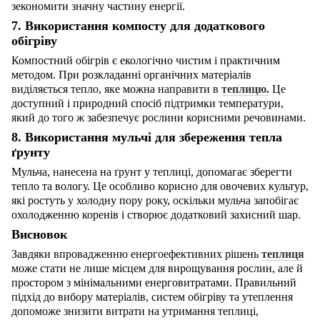
зекономити значну частину енергії.
7. Використання компосту для додаткового
обігріву
Компостний обігрів є екологічно чистим і практичним
методом. При розкладанні органічних матеріалів
виділяється тепло, яке можна направити в
теплицю.
Це
доступний і природний спосіб підтримки температури,
який до того ж забезпечує рослини корисними речовинами.
8. Використання мульчі для збереження тепла
ґрунту
Мульча, нанесена на ґрунт у теплиці, допомагає зберегти
тепло та вологу. Це особливо корисно для овочевих культур,
які ростуть у холодну пору року, оскільки мульча запобігає
охолодженню коренів і створює додатковий захисний шар.
Висновок
Завдяки впровадженню енергоефективних рішень
теплиця
може стати не лише місцем для вирощування рослин, але й
простором з мінімальними енерговитратами. Правильний
підхід до вибору матеріалів, систем обігріву та утеплення
допоможе знизити витрати на утримання теплиці,