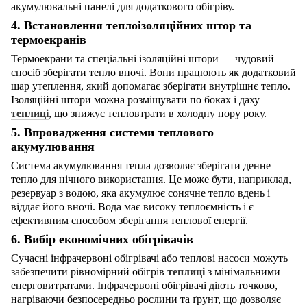
акумулювальні панелі для додаткового обігріву.
4. Встановлення теплоізоляційних штор та
термоекранів
Термоекрани та спеціальні ізоляційні штори — чудовий
спосіб зберігати тепло вночі. Вони працюють як додатковий
шар утеплення, який допомагає зберігати внутрішнє тепло.
Ізоляційні штори можна розміщувати по боках і даху
теплиці
, що знижує тепловтрати в холодну пору року.
5. Впровадження системи теплового
акумулювання
Система акумулювання тепла дозволяє зберігати денне
тепло для нічного використання. Це може бути, наприклад,
резервуар з водою, яка акумулює сонячне тепло вдень і
віддає його вночі. Вода має високу теплоємність і є
ефективним способом зберігання теплової енергії.
6. Вибір економічних обігрівачів
Сучасні інфрачервоні обігрівачі або теплові насоси можуть
забезпечити рівномірний обігрів
теплиці
з мінімальними
енерговитратами. Інфрачервоні обігрівачі діють точково,
нагріваючи безпосередньо рослини та ґрунт, що дозволяє