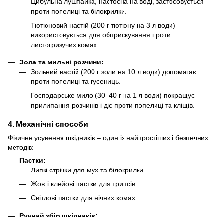
Цибульна лушпайка, настоєна на воді, застосовується
проти попелиці та білокрилки.
Тютюновий настій (200 г тютюну на 3 л води)
використовується для обприскування проти
листогризучих комах.
Зола та мильні розчини:
Зольний настій (200 г золи на 10 л води) допомагає
проти попелиці та гусениць.
Господарське мило (30–40 г на 1 л води) покращує
прилипання розчинів і діє проти попелиці та кліщів.
4. Механічні способи
Фізичне усунення шкідників – один із найпростіших і безпечних
методів:
Пастки:
Липкі стрічки для мух та білокрилки.
Жовті клейові пастки для трипсів.
Світлові пастки для нічних комах.
Ручний збір шкідників: