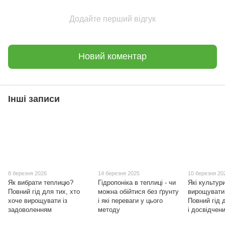
Додайте перший відгук
Новий коментар
Інші записи
8 березня 2026
14 березня 2025
10 березня 20
Як вибрати теплицю?
Гідропоніка в теплиці - чи
Які культур
Повний гід для тих, хто
можна обійтися без ґрунту
вирощувати 
хоче вирощувати із
і які переваги у цього
Повний гід 
задоволенням
методу
і досвідчен