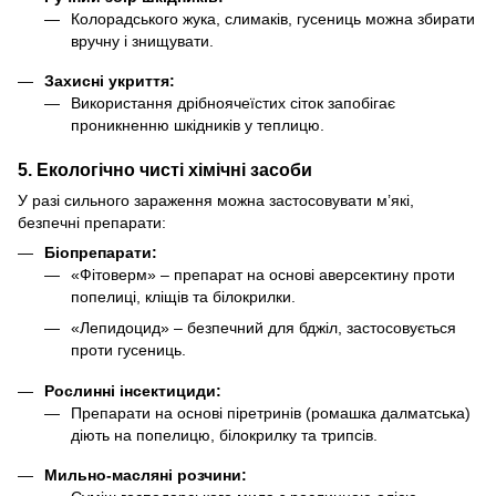
Колорадського жука, слимаків, гусениць можна збирати
вручну і знищувати.
Захисні укриття:
Використання дрібноячеїстих сіток запобігає
проникненню шкідників у теплицю.
5. Екологічно чисті хімічні засоби
У разі сильного зараження можна застосовувати м’які,
безпечні препарати:
Біопрепарати:
«Фітоверм» – препарат на основі аверсектину проти
попелиці, кліщів та білокрилки.
«Лепидоцид» – безпечний для бджіл, застосовується
проти гусениць.
Рослинні інсектициди:
Препарати на основі піретринів (ромашка далматська)
діють на попелицю, білокрилку та трипсів.
Мильно-масляні розчини: