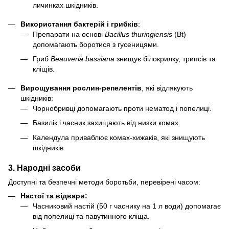
личинках шкідників.
Використання бактерій і грибків
:
Препарати на основі
Bacillus thuringiensis
(Bt)
допомагають боротися з гусеницями.
Гриб
Beauveria bassiana
знищує білокрилку, трипсів та
кліщів.
Вирощування рослин-репелентів
, які відлякують
шкідників:
Чорнобривці допомагають проти нематод і попелиці.
Базилік і часник захищають від низки комах.
Календула приваблює комах-хижаків, які знищують
шкідників.
3. Народні засоби
Доступні та безпечні методи боротьби, перевірені часом:
Настої та відвари:
Часниковий настій (50 г часнику на 1 л води) допомагає
від попелиці та павутинного кліща.