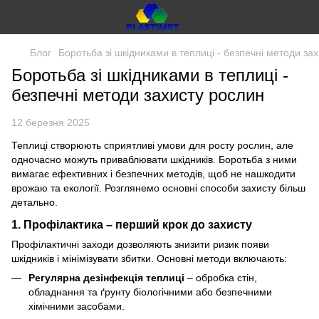
Блог
Боротьба зі шкідниками в теплиці - безпечні методи за
Боротьба зі шкідниками в теплиці -
безпечні методи захисту рослин
12 березня 2025
Теплиці створюють сприятливі умови для росту рослин, але
одночасно можуть приваблювати шкідників. Боротьба з ними
вимагає ефективних і безпечних методів, щоб не нашкодити
врожаю та екології. Розглянемо основні способи захисту більш
детально.
1. Профілактика – перший крок до захисту
Профілактичні заходи дозволяють знизити ризик появи
шкідників і мінімізувати збитки. Основні методи включають:
Регулярна дезінфекція теплиці
– обробка стін,
обладнання та ґрунту біологічними або безпечними
хімічними засобами.