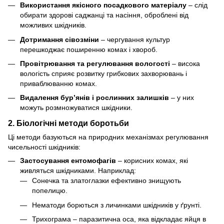
Використання якісного посадкового матеріалу
– слід
обирати здорові саджанці та насіння, оброблені від
можливих шкідників.
Дотримання сівозміни
– чергування культур
перешкоджає поширенню комах і хвороб.
Провітрювання та регулювання вологості
– висока
вологість сприяє розвитку грибкових захворювань і
приваблюванню комах.
Видалення бур’янів і рослинних залишків
– у них
можуть розмножуватися шкідники.
2. Біологічні методи боротьби
Ці методи базуються на природних механізмах регулювання
чисельності шкідників:
Застосування ентомофагів
– корисних комах, які
живляться шкідниками. Наприклад:
Сонечка та златоглазки ефективно знищують
попелицю.
Нематоди борються з личинками шкідників у ґрунті.
Трихограма – паразитична оса, яка відкладає яйця в