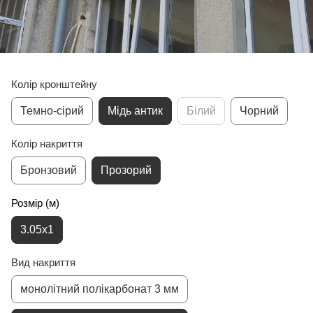
Колір кронштейну
Темно-сірий
Мідь антик
Білий
Чорний
Колір накриття
Бронзовий
Прозорий
Розмір (м)
3.05x1
Вид накриття
монолітний полікарбонат 3 мм