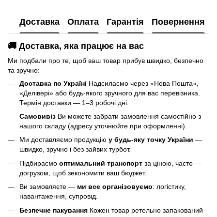
Доставка
Оплата
Гарантія
Повернення
🚚 Доставка, яка працює на вас
Ми подбали про те, щоб ваш товар прибув швидко, безпечно
та зручно:
Доставка по Україні
Надсилаємо через «Нова Пошта»,
«Делівері» або будь-якого зручного для вас перевізника.
Термін доставки — 1–3 робочі дні.
Самовивіз
Ви можете забрати замовлення самостійно з
нашого складу (адресу уточнюйте при оформленні).
Ми доставляємо продукцію
у будь-яку точку України
—
швидко, зручно і без зайвих турбот.
Підбираємо
оптимальний транспорт
за ціною, часто —
догрузом, щоб зекономити ваш бюджет.
Ви замовляєте —
ми все організовуємо
: логістику,
навантаження, супровід.
Безпечне пакування
Кожен товар ретельно запакований