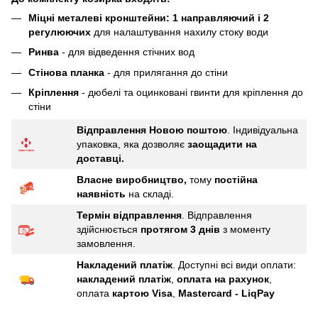
Міцні металеві кронштейни: 1 направляючий і 2
регулюючих
для налаштування нахилу стоку води
Ринва
- для відведення стічних вод
Стінова планка
- для прилягання до стіни
Кріплення
- дюбелі та оцинковані гвинти для кріплення до
стіни
Відправлення Новою поштою
. Індивідуальна
упаковка, яка дозволяє
заощадити
на
доставці.
Власне виробництво,
тому
постійна
наявність
на складі.
Термін відправлення
. Відправлення
здійснюється
протягом 3 днів
з моменту
замовлення.
Накладений платіж
. Доступні всі види оплати:
накладений платіж
,
оплата на рахунок
,
оплата
картою Visa
,
Mastercard - LiqPay