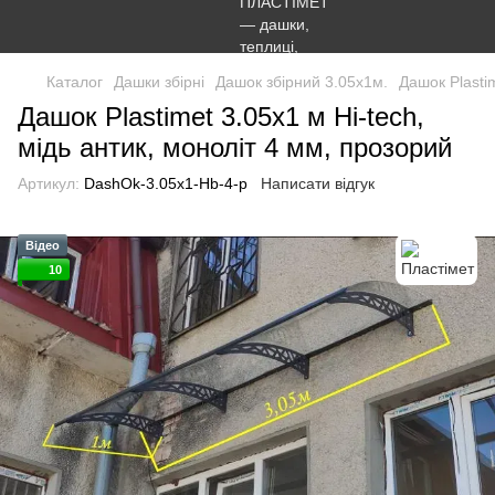
Каталог
Дашки збірні
Дашок збірний 3.05х1м.
Дашок Plastim
Дашок Plastimet 3.05x1 м Hi-tech,
мідь антик, моноліт 4 мм, прозорий
Артикул:
DashOk-3.05x1-Hb-4-p
Написати відгук
Відео
10