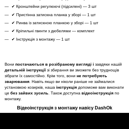
✔ Кронштейни регулюючі (підсилені) — 3 шт
✔ Пристінна затискна планка у зборі — 1 шт
✔ Ринва із затискною планкою у зборі — 1 шт
✔ Кріпильні гвинти з дюбелями — комплект
✔ Інструкція з монтажу — 1 шт
Вони
постачаються в розібраному вигляді і
завдяки нашій
детальній інструкції
зі збирання ви зможете без труднощів
зібрати їх самостійно. Крім того, вони
не потребують
зварювання
. Навіть якщо ви ніколи раніше не займалися
установкою козирків, наша
інструкція
допоможе вам виконати
це
без зайвих зусиль
. Також доступна
відеоінструкція
по
монтажу.
Відеоінструкція з монтажу навісу DashOk