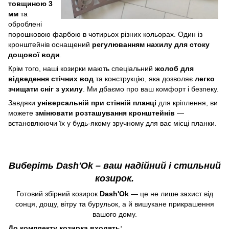
товщиною 3
мм
та
оброблені
порошковою фарбою в чотирьох різних кольорах. Один із
кронштейнів оснащений
регулюванням нахилу для стоку
дощової води
.
Крім того, наші козирки мають спеціальний
жолоб для
відведення стічних вод
та конструкцію, яка дозволяє
легко
зчищати сніг з ухилу
. Ми дбаємо про ваш комфорт і безпеку.
Завдяки
універсальній при стінній планці
для кріплення, ви
можете
змінювати розташування кронштейнів
—
встановлюючи їх у будь-якому зручному для вас місці планки.
Виберіть Dash'Ok – ваш надійний і стильний
козирок.
Готовий збірний козирок
Dash'Ok
— це не лише захист від
сонця, дощу, вітру та бурульок, а й вишукане прикрашення
вашого дому.
До комплекту козирка входять: