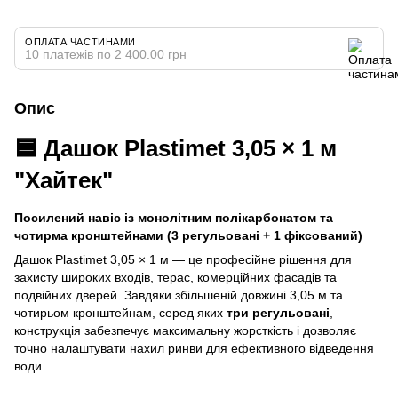
ОПЛАТА ЧАСТИНАМИ
10 платежів по 2 400.00 грн
Опис
🟦
Дашок Plastimet 3,05 × 1 м
"Хайтек"
Посилений навіс із монолітним полікарбонатом та
чотирма кронштейнами (3 регульовані + 1 фіксований)
Дашок Plastimet 3,05 × 1 м — це професійне рішення для
захисту широких входів, терас, комерційних фасадів та
подвійних дверей. Завдяки збільшеній довжині 3,05 м та
чотирьом кронштейнам, серед яких
три регульовані
,
конструкція забезпечує максимальну жорсткість і дозволяє
точно налаштувати нахил ринви для ефективного відведення
води.