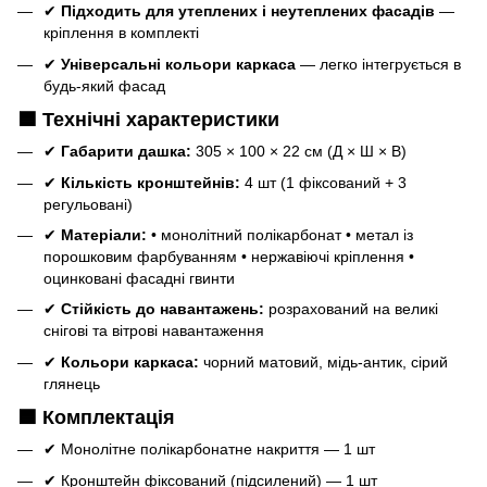
✔
Підходить для утеплених і неутеплених фасадів
—
кріплення в комплекті
✔
Універсальні кольори каркаса
— легко інтегрується в
будь-який фасад
🟦 Технічні характеристики
✔
Габарити дашка:
305 × 100 × 22 см (Д × Ш × В)
✔
Кількість кронштейнів:
4 шт (1 фіксований + 3
регульовані)
✔
Матеріали:
• монолітний полікарбонат • метал із
порошковим фарбуванням • нержавіючі кріплення •
оцинковані фасадні гвинти
✔
Стійкість до навантажень:
розрахований на великі
снігові та вітрові навантаження
✔
Кольори каркаса:
чорний матовий, мідь‑антик, сірий
глянець
🟦 Комплектація
✔ Монолітне полікарбонатне накриття — 1 шт
✔ Кронштейн фіксований (підсилений) — 1 шт