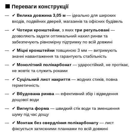
🟦 Переваги конструкції
✔
Велика довжина 3,05 м
— ідеально для широких
входів, подвійних дверей, магазинів та офісних будівель
✔
Чотири кронштейни
, з яких
три регульовані
—
дозволяють задати оптимальний нахил ринви та
забезпечують рівномірну підтримку по всій довжині
✔
Міцні кронштейни
товщиною 3 мм — витримують
значні навантаження та гарантують стабільність
✔
Монолітний полікарбонат
— ударостійкий, не протікає,
не жовтіє та служить роками
✔
Суцільний лист накриття
— жодних стиків, повна
герметичність
✔
Вбудована ринва
— ефективний збір і відведення
дощової води
✔
Вигнута форма
— швидкий стік води та зменшення
шуму під час дощу
✔
Монтаж без свердління полікарбонату
— лист
фіксується затискними планками по всій довжині