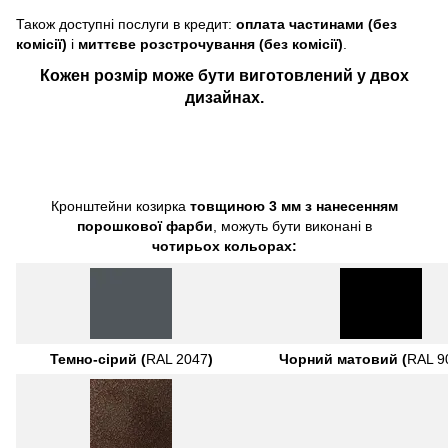
Також доступні послуги в кредит:
оплата частинами (без
комісії)
і
миттєве розстрочування (без комісії)
.
Кожен розмір може бути виготовлений у двох
дизайнах.
Кронштейни козирка
товщиною 3 мм з нанесенням
порошкової фарби
, можуть бути виконані в
чотирьох кольорах:
Темно-сірий (
RAL 2047
)
Чорний матовий (
RAL 9