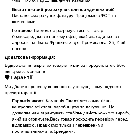
Visa Click to Pay — швидко та безпечно.
Безготівковий розрахунок для юридичних осіб
Виставляємо рахунок-фактуру. Працюємо з ФОП та
компаніями..
Готівкою
: Ви можете розрахуватись за товар
безпосередньов в нашому офісі, який знаходиться за
адресою: м. Івано-Франківськ,вул. Промислова, 2Б, 2-ий
поверх.
Додаткова інформація:
Відправлення відрізних товарів тільки за передоплатою 50%
від суми замовлення.
🛡️ Гарантії
Ми дбаємо про вашу впевненість у покупці, тому надаємо
прозорі гарантії:
Гарантія якості
Компанія
Пластімет
самостійно
контролює всі етапи виробництва та пакування. Це
дозволяє нам гарантувати стабільну якість кожного виробу,
який ви отримуєте.Весь товар проходить перевірку перед
відправкою. Працюємо тільки з перевіреними
постачальниками та брендами.