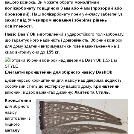
вашого козирка. Ви можете обрати
монолітний
полікарбонату товщиною 3 мм або 4 мм (прозорий або
бронзовий)
. Наш полікарбонату преміум-класу забезпечує
захист від УФ-випромінювання
і
зберігає рівень
освітленості
.
Навіс Dash`Ok
виготовлений з ударостійкого полікарбонату,
що гарантує його надійність і довговічність. Збірний козирок
для дому здатний витримувати снігове навантаження на 1
кв.м: витримуючи до
155 кг
.
Елегантні кронштейни для збірного навісу DashOk
Дизайнерські кронштейни для навісу над дверима додають
особливий стиль до екстер'єру вашого дому.
Кронштейни
виконані в двох варіантах дизайну:
Хайтек та Стиль
.
Кронштейни
для збірного
навісу
виготовлені з
міцного
металу