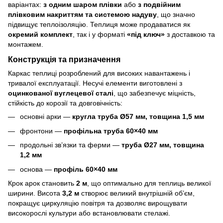
варіантах:
з одним шаром плівки
або
з подвійним
плівковим накриттям та системою надуву
, що значно
підвищує теплоізоляцію. Теплиця може продаватися як
окремий комплект
, так і у форматі
«під ключ»
з доставкою та
монтажем.
Конструкція та призначення
Каркас теплиці розроблений для високих навантажень і
тривалої експлуатації. Несучі елементи виготовлені з
оцинкованої вуглецевої сталі
, що забезпечує міцність,
стійкість до корозії та довговічність:
основні арки —
кругла труба Ø57 мм, товщина 1,5 мм
фронтони —
профільна труба 60×40 мм
продольні зв’язки та ферми —
труба Ø27 мм, товщина
1,2 мм
основа —
профіль 60×40 мм
Крок арок становить
2 м
, що оптимально для теплиць великої
ширини. Висота
3,2 м
створює великий внутрішній об’єм,
покращує циркуляцію повітря та дозволяє вирощувати
високорослі культури або встановлювати стелажі.