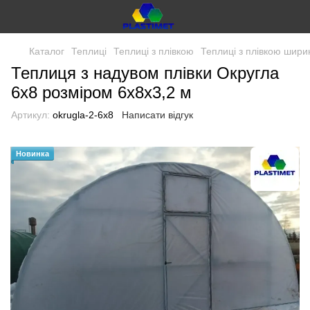
Каталог
Теплиці
Теплиці з плівкою
Теплиці з плівкою шири
Теплиця з надувом плівки Округла
6x8 розміром 6х8х3,2 м
Артикул:
okrugla-2-6x8
Написати відгук
Новинка