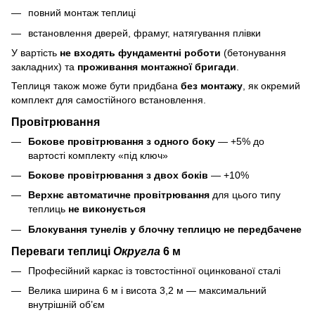
повний монтаж теплиці
встановлення дверей, фрамуг, натягування плівки
У вартість
не входять фундаментні роботи
(бетонування
закладних) та
проживання монтажної бригади
.
Теплиця також може бути придбана
без монтажу
, як окремий
комплект для самостійного встановлення.
Провітрювання
Бокове провітрювання з одного боку
— +5% до
вартості комплекту «під ключ»
Бокове провітрювання з двох боків
— +10%
Верхнє автоматичне провітрювання
для цього типу
теплиць
не виконується
Блокування тунелів у блочну теплицю не передбачене
Переваги теплиці
Округла
6 м
Професійний каркас із товстостінної оцинкованої сталі
Велика ширина 6 м і висота 3,2 м — максимальний
внутрішній об’єм