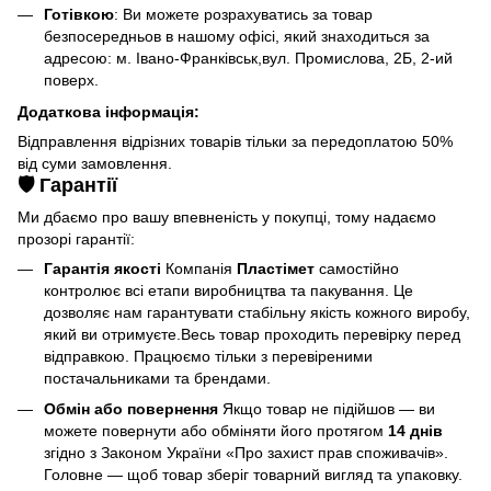
Готівкою
: Ви можете розрахуватись за товар
безпосередньов в нашому офісі, який знаходиться за
адресою: м. Івано-Франківськ,вул. Промислова, 2Б, 2-ий
поверх.
Додаткова інформація:
Відправлення відрізних товарів тільки за передоплатою 50%
від суми замовлення.
🛡️ Гарантії
Ми дбаємо про вашу впевненість у покупці, тому надаємо
прозорі гарантії:
Гарантія якості
Компанія
Пластімет
самостійно
контролює всі етапи виробництва та пакування. Це
дозволяє нам гарантувати стабільну якість кожного виробу,
який ви отримуєте.Весь товар проходить перевірку перед
відправкою. Працюємо тільки з перевіреними
постачальниками та брендами.
Обмін або повернення
Якщо товар не підійшов — ви
можете повернути або обміняти його протягом
14 днів
згідно з Законом України «Про захист прав споживачів».
Головне — щоб товар зберіг товарний вигляд та упаковку.