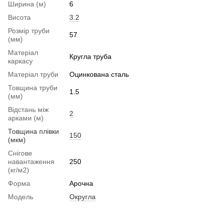
Ширина (м)
6
Висота
3.2
Розмір труби
57
(мм)
Матеріал
Кругла труба
каркасу
Матеріал труби
Оцинкована сталь
Товщина труби
1.5
(мм)
Відстань між
2
арками (м)
Товщина плівки
150
(мкм)
Снігове
навантаження
250
(кг/м2)
Форма
Арочна
Модель
Округла