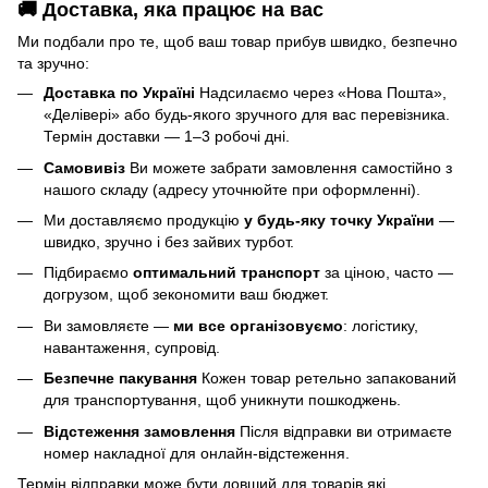
🚚 Доставка, яка працює на вас
Ми подбали про те, щоб ваш товар прибув швидко, безпечно
та зручно:
Доставка по Україні
Надсилаємо через «Нова Пошта»,
«Делівері» або будь-якого зручного для вас перевізника.
Термін доставки — 1–3 робочі дні.
Самовивіз
Ви можете забрати замовлення самостійно з
нашого складу (адресу уточнюйте при оформленні).
Ми доставляємо продукцію
у будь-яку точку України
—
швидко, зручно і без зайвих турбот.
Підбираємо
оптимальний транспорт
за ціною, часто —
догрузом, щоб зекономити ваш бюджет.
Ви замовляєте —
ми все організовуємо
: логістику,
навантаження, супровід.
Безпечне пакування
Кожен товар ретельно запакований
для транспортування, щоб уникнути пошкоджень.
Відстеження замовлення
Після відправки ви отримаєте
номер накладної для онлайн-відстеження.
Термін відправки може бути довший для товарів які