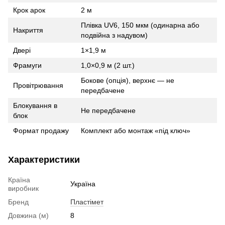
Крок арок
2 м
Плівка UV6, 150 мкм (одинарна або
Накриття
подвійна з надувом)
Двері
1×1,9 м
Фрамуги
1,0×0,9 м (2 шт.)
Бокове (опція), верхнє — не
Провітрювання
передбачене
Блокування в
Не передбачене
блок
Формат продажу
Комплект або монтаж «під ключ»
Характеристики
Країна
Україна
виробник
Бренд
Пластімет
Довжина (м)
8