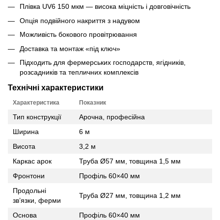
Плівка UV6 150 мкм — висока міцність і довговічність
Опція подвійного накриття з надувом
Можливість бокового провітрювання
Доставка та монтаж «під ключ»
Підходить для фермерських господарств, ягідників,
розсадників та тепличних комплексів
Технічні характеристики
Характеристика
Показник
Тип конструкції
Арочна, професійна
Ширина
6 м
Висота
3,2 м
Каркас арок
Труба Ø57 мм, товщина 1,5 мм
Фронтони
Профіль 60×40 мм
Продольні
Труба Ø27 мм, товщина 1,2 мм
зв’язки, ферми
Основа
Профіль 60×40 мм