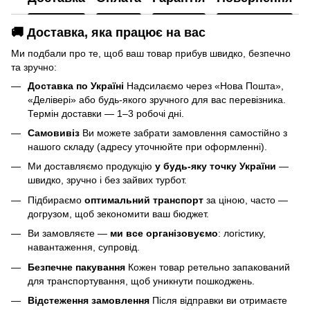
🚚 Доставка, яка працює на вас
Ми подбали про те, щоб ваш товар прибув швидко, безпечно
та зручно:
Доставка по Україні
Надсилаємо через «Нова Пошта»,
«Делівері» або будь-якого зручного для вас перевізника.
Термін доставки — 1–3 робочі дні.
Самовивіз
Ви можете забрати замовлення самостійно з
нашого складу (адресу уточнюйте при оформленні).
Ми доставляємо продукцію
у будь-яку точку України
—
швидко, зручно і без зайвих турбот.
Підбираємо
оптимальний транспорт
за ціною, часто —
догрузом, щоб зекономити ваш бюджет.
Ви замовляєте —
ми все організовуємо
: логістику,
навантаження, супровід.
Безпечне пакування
Кожен товар ретельно запакований
для транспортування, щоб уникнути пошкоджень.
Відстеження замовлення
Після відправки ви отримаєте