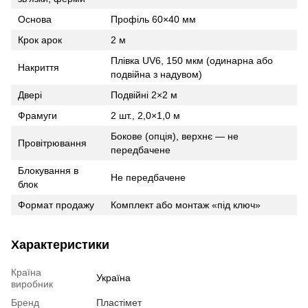
Основа
Профіль 60×40 мм
Крок арок
2 м
Плівка UV6, 150 мкм (одинарна або
Накриття
подвійна з надувом)
Двері
Подвійні 2×2 м
Фрамуги
2 шт., 2,0×1,0 м
Бокове (опція), верхнє — не
Провітрювання
передбачене
Блокування в
Не передбачене
блок
Формат продажу
Комплект або монтаж «під ключ»
Характеристики
Країна
Україна
виробник
Бренд
Пластімет