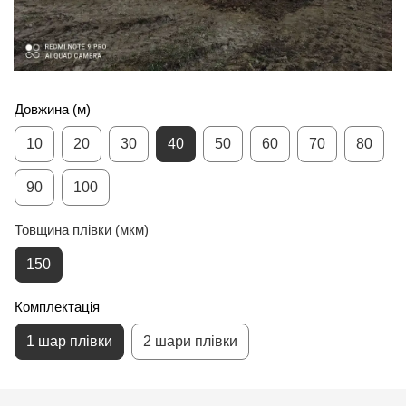
Довжина (м)
10
20
30
40
50
60
70
80
90
100
Товщина плівки (мкм)
150
Комплектація
1 шар плівки
2 шари плівки