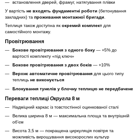
встановлення дверей, фрамуг, натягування плівки
У вартість
не входять фундаментні роботи
(бетонування
закладних) та
проживання монтажної бригади
.
Теплиця також доступна як
окремий комплект
для
самостійного монтажу.
Провітрювання
Бокове провітрювання з одного боку
— +5% до
вартості комплекту «під ключ»
Бокове провітрювання з двох боків
— +10%
Верхнє автоматичне провітрювання
для цього типу
теплиць
не виконується
Блокування тунелів у блочну теплицю не передбачене
Переваги теплиці
Округла
8 м
Надміцний каркас із товстостінної оцинкованої сталі
Велика ширина 8 м — максимальна площа та внутрішній
об’єм
Висота 3,5 м — покращена циркуляція повітря та
можливість вирощування високорослих культур