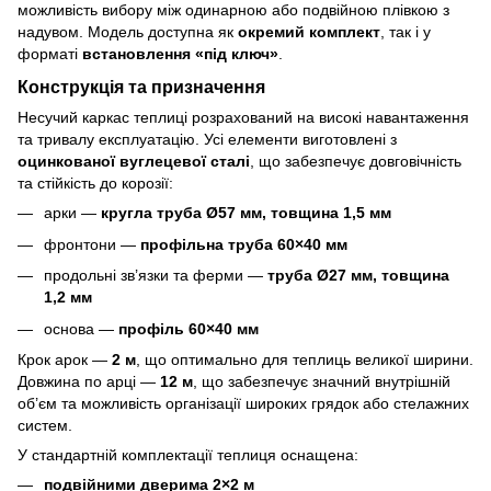
можливість вибору між одинарною або подвійною плівкою з
надувом. Модель доступна як
окремий комплект
, так і у
форматі
встановлення «під ключ»
.
Конструкція та призначення
Несучий каркас теплиці розрахований на високі навантаження
та тривалу експлуатацію. Усі елементи виготовлені з
оцинкованої вуглецевої сталі
, що забезпечує довговічність
та стійкість до корозії:
арки —
кругла труба Ø57 мм, товщина 1,5 мм
фронтони —
профільна труба 60×40 мм
продольні зв’язки та ферми —
труба Ø27 мм, товщина
1,2 мм
основа —
профіль 60×40 мм
Крок арок —
2 м
, що оптимально для теплиць великої ширини.
Довжина по арці —
12 м
, що забезпечує значний внутрішній
об’єм та можливість організації широких грядок або стелажних
систем.
У стандартній комплектації теплиця оснащена:
подвійними дверима 2×2 м