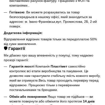
Виставляємо рахунок-фактуру. Працюємо з ФОП та
компаніями..
Готівкою
: Ви можете розрахуватись за товар
безпосередньов в нашому офісі, який знаходиться за
адресою: м. Івано-Франківськ,вул. Промислова, 2Б, 2-ий
поверх.
Додаткова інформація:
Відправлення відрізних товарів тільки за передоплатою 50%
від суми замовлення.
🛡️ Гарантії
Ми дбаємо про вашу впевненість у покупці, тому надаємо
прозорі гарантії:
Гарантія якості
Компанія
Пластімет
самостійно
контролює всі етапи виробництва та пакування. Це
дозволяє нам гарантувати стабільну якість кожного виробу,
який ви отримуєте.Весь товар проходить перевірку перед
відправкою. Працюємо тільки з перевіреними
постачальниками та брендами.
Обмін або повернення
Якщо товар не підійшов — ви
можете повернути або обміняти його протягом
14 днів