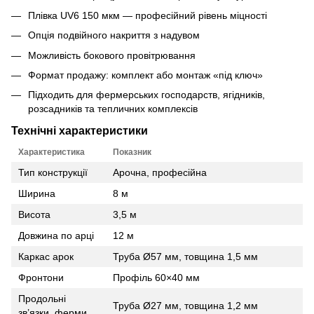
Плівка UV6 150 мкм — професійний рівень міцності
Опція подвійного накриття з надувом
Можливість бокового провітрювання
Формат продажу: комплект або монтаж «під ключ»
Підходить для фермерських господарств, ягідників,
розсадників та тепличних комплексів
Технічні характеристики
Характеристика
Показник
Тип конструкції
Арочна, професійна
Ширина
8 м
Висота
3,5 м
Довжина по арці
12 м
Каркас арок
Труба Ø57 мм, товщина 1,5 мм
Фронтони
Профіль 60×40 мм
Продольні
Труба Ø27 мм, товщина 1,2 мм
зв’язки, ферми