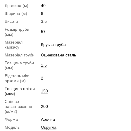
Довжина (м)
40
Ширина (м)
8
Висота
3.5
Розмір труби
57
(мм)
Матеріал
Кругла труба
каркасу
Матеріал труби
Оцинкована сталь
Товщина труби
1.5
(мм)
Відстань між
2
арками (м)
Товщина плівки
150
(мкм)
Снігове
навантаження
200
(кг/м2)
Форма
Арочна
Модель
Округла