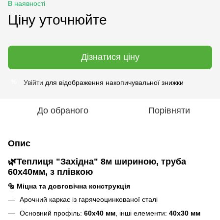
В наявності
Ціну уточнюйте
Дізнатися ціну
Увійти
для відображення накопичувальної знижки
%
До обраного
Порівняти
Опис
🌿
Теплиця "
Західна
" 8м шириною
, труба
60х40мм, з плівкою
🔩
Міцна та довговічна конструкція
Арочний каркас із гарячеоцинкованої сталі
Основний профіль:
60х40 мм
, інші елементи:
40х30 мм