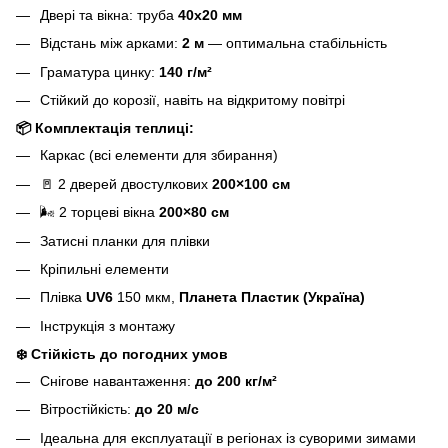
Двері та вікна: труба
40х20 мм
Відстань між арками:
2 м
— оптимальна стабільність
Граматура цинку:
140 г/м²
Стійкий до корозії, навіть на відкритому повітрі
📦
Комплектація теплиці:
Каркас (всі елементи для збирання)
🚪 2 дверей двостулкових
200×100 см
🌬️ 2 торцеві вікна
200×80 см
Затисні планки для плівки
Кріпильні елементи
Плівка
UV6
150 мкм,
Планета Пластик (Україна)
Інструкція з монтажу
❄️
Стійкість до погодних умов
Снігове навантаження:
до 200 кг/м²
Вітростійкість:
до 20 м/с
Ідеальна для експлуатації в регіонах із суворими зимами