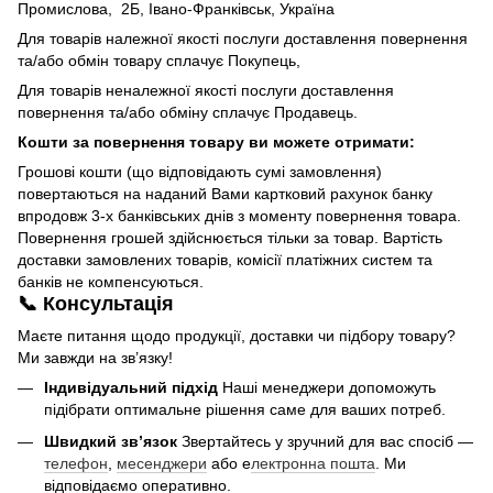
Промислова, 2Б, Івано-Франківськ, Україна
Для товарів належної якості послуги доставлення повернення
та/або обмін товару сплачує Покупець,
Для товарів неналежної якості послуги доставлення
повернення та/або обміну сплачує Продавець.
Кошти за повернення товару ви можете отримати:
Грошові кошти (що відповідають сумі замовлення)
повертаються на наданий Вами картковий рахунок банку
впродовж 3-х банківських днів з моменту повернення товара.
Повернення грошей здійснюється тільки за товар. Вартість
доставки замовлених товарів, комісії платіжних систем та
банків не компенсуються.
📞 Консультація
Маєте питання щодо продукції, доставки чи підбору товару?
Ми завжди на зв’язку!
Індивідуальний підхід
Наші менеджери допоможуть
підібрати оптимальне рішення саме для ваших потреб.
Швидкий зв’язок
Звертайтесь у зручний для вас спосіб —
телефон
,
месенджери
або е
лектронна пошта
. Ми
відповідаємо оперативно.