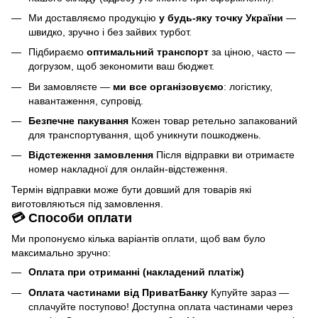
Ми доставляємо продукцію
у будь-яку точку України
—
швидко, зручно і без зайвих турбот.
Підбираємо
оптимальний транспорт
за ціною, часто —
догрузом, щоб зекономити ваш бюджет.
Ви замовляєте —
ми все організовуємо
: логістику,
навантаження, супровід.
Безпечне пакування
Кожен товар ретельно запакований
для транспортування, щоб уникнути пошкоджень.
Відстеження замовлення
Після відправки ви отримаєте
номер накладної для онлайн-відстеження.
Термін відправки може бути довший для товарів які
виготовляються під замовлення.
💳 Способи оплати
Ми пропонуємо кілька варіантів оплати, щоб вам було
максимально зручно:
Оплата при отриманні (накладений платіж)
Оплата частинами від ПриватБанку
Купуйте зараз —
сплачуйте поступово! Доступна оплата частинами через