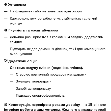
⚙️
Установка
На фундамент або металеві закладні опори
Каркас-конструктор забезпечує стабільність та легкий
монтаж
🔄
Гнучкість та масштабування
Довжина розширюється з кроком
2 м
завдяки додатковим
секціям
Підходить як для домашніх ділянок, так і для комерційного
вирощування
💡
Додаткові опції:
Система надуву плівки (подвійна плівка):
Створює повітряний прошарок між шарами
Зменшує тепловтрати
Запобігає конденсату
Підвищує енергоефективність
🛠️
Конструкція, перевірена роками досвіду — з 15-річною
історією роботи з цим металом. Жодного випадку корозії