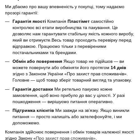
Ми дбаємо про вашу впевненість у покупці, тому надаємо
прозорі гарантії:
Гарантія якості
Компанія
Пластімет
самостійно
контролює всі етапи виробництва та пакування. Це
дозволяє нам гарантувати стабільну якість кожного виробу,
який ви отримуєте.Весь товар проходить перевірку перед
відправкою. Працюємо тільки з перевіреними
постачальниками та брендами.
Обмін або повернення
Якщо товар не підійшов — ви
можете повернути або обміняти його протягом
14 днів
згідно з Законом України «Про захист прав споживачів».
Головне — щоб товар зберіг товарний вигляд та упаковку.
Гарантія доставки
Ми ретельно пакуємо кожне
замовлення, щоб воно прибуло до вас у цілості. У разі
пошкодження — вирішуємо питання оперативно.
Підтримка клієнтів
Ми завжди на зв’язку. Якщо виникли
питання — просто напишіть або зателефонуйте, і ми
допоможемо.
Компанія здійснює повернення і обмін товарів належної якості
згідно Закону «
Про захист прав споживачів»
.