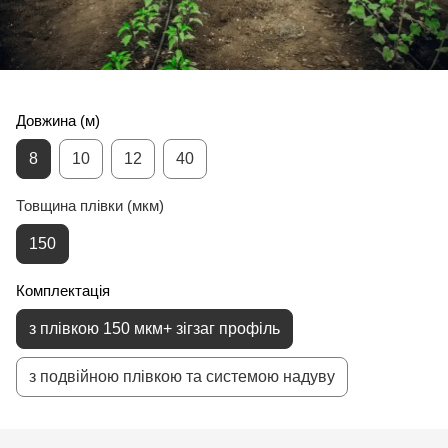
Довжина (м)
8
10
12
40
Товщина плівки (мкм)
150
Комплектація
з плівкою 150 мкм+ зігзаг профіль
з подвійною плівкою та системою надуву