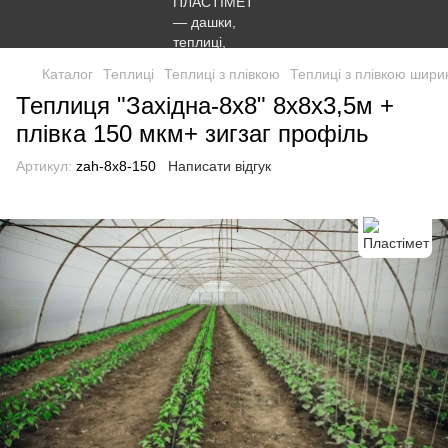
Каталог
Теплиці
Теплиці з плівкою
Теплиці з плівкою шири
Теплиця "Західна-8х8" 8х8х3,5м +
плівка 150 мкм+ зигзаг профіль
Артикул:
zah-8x8-150
Написати відгук