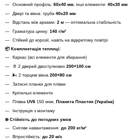
Основний профіль:
60х40 мм
, інші елементи:
40х30 мм
Двері та вікна: труба
40х20 мм
Відстань між арками:
2 м
— оптимальна стабільність
Граматура цинку:
140 г/м²
Стійкий до корозії, навіть на відкритому повітрі
📦
Комплектація теплиці:
Каркас (всі елементи для збирання)
🚪 2 дверей двостулкових
200×100 см
🌬️ 2 торцеві вікна
200×80 см
Затисні планки для плівки
Кріпильні елементи
Плівка
UV6
150 мкм,
Планета Пластик (Україна)
Інструкція з монтажу
❄️
Стійкість до погодних умов
Снігове навантаження:
до 200 кг/м²
Вітростійкість:
до 20 м/с