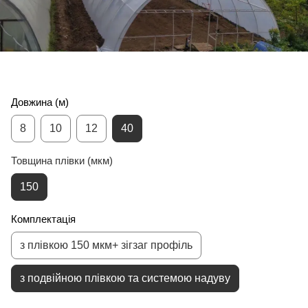
Довжина (м)
8
10
12
40
Товщина плівки (мкм)
150
Комплектація
з плівкою 150 мкм+ зігзаг профіль
з подвійною плівкою та системою надуву