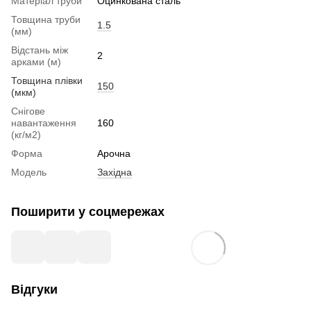
Матеріал труби
Оцинкована сталь
Товщина труби
1.5
(мм)
Відстань між
2
арками (м)
Товщина плівки
150
(мкм)
Снігове
навантаження
160
(кг/м2)
Форма
Арочна
Модель
Західна
Поширити у соцмережах
Відгуки