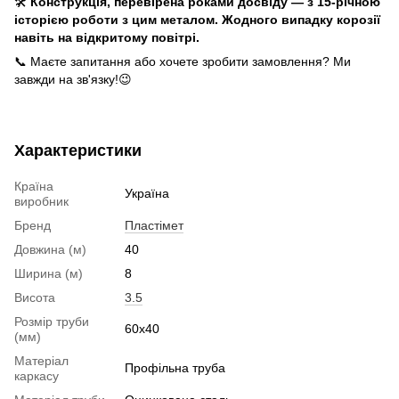
🛠️
Конструкція, перевірена роками досвіду — з 15-річною
історією роботи з цим металом. Жодного випадку корозії
навіть на відкритому повітрі.
📞 Маєте запитання або хочете зробити замовлення? Ми
завжди на зв'язку!😉
Характеристики
Країна
Україна
виробник
Бренд
Пластімет
Довжина (м)
40
Ширина (м)
8
Висота
3.5
Розмір труби
60x40
(мм)
Матеріал
Профільна труба
каркасу