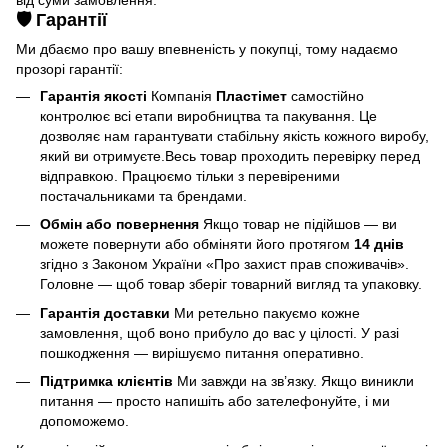
🛡️ Гарантії
Ми дбаємо про вашу впевненість у покупці, тому надаємо
прозорі гарантії:
Гарантія якості
Компанія
Пластімет
самостійно
контролює всі етапи виробництва та пакування. Це
дозволяє нам гарантувати стабільну якість кожного виробу,
який ви отримуєте.Весь товар проходить перевірку перед
відправкою. Працюємо тільки з перевіреними
постачальниками та брендами.
Обмін або повернення
Якщо товар не підійшов — ви
можете повернути або обміняти його протягом
14 днів
згідно з Законом України «Про захист прав споживачів».
Головне — щоб товар зберіг товарний вигляд та упаковку.
Гарантія доставки
Ми ретельно пакуємо кожне
замовлення, щоб воно прибуло до вас у цілості. У разі
пошкодження — вирішуємо питання оперативно.
Підтримка клієнтів
Ми завжди на зв’язку. Якщо виникли
питання — просто напишіть або зателефонуйте, і ми
допоможемо.