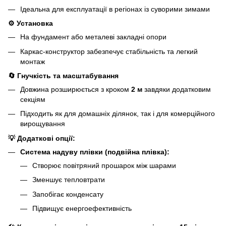
Ідеальна для експлуатації в регіонах із суворими зимами
⚙️
Установка
На фундамент або металеві закладні опори
Каркас-конструктор забезпечує стабільність та легкий
монтаж
🔄
Гнучкість та масштабування
Довжина розширюється з кроком
2 м
завдяки додатковим
секціям
Підходить як для домашніх ділянок, так і для комерційного
вирощування
💡
Додаткові опції:
Система надуву плівки (подвійна плівка):
Створює повітряний прошарок між шарами
Зменшує тепловтрати
Запобігає конденсату
Підвищує енергоефективність