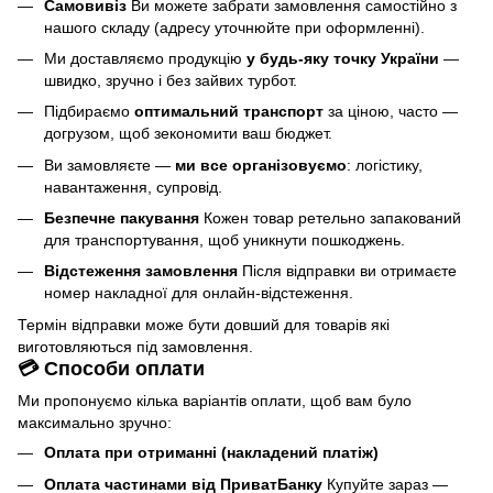
Самовивіз
Ви можете забрати замовлення самостійно з
нашого складу (адресу уточнюйте при оформленні).
Ми доставляємо продукцію
у будь-яку точку України
—
швидко, зручно і без зайвих турбот.
Підбираємо
оптимальний транспорт
за ціною, часто —
догрузом, щоб зекономити ваш бюджет.
Ви замовляєте —
ми все організовуємо
: логістику,
навантаження, супровід.
Безпечне пакування
Кожен товар ретельно запакований
для транспортування, щоб уникнути пошкоджень.
Відстеження замовлення
Після відправки ви отримаєте
номер накладної для онлайн-відстеження.
Термін відправки може бути довший для товарів які
виготовляються під замовлення.
💳 Способи оплати
Ми пропонуємо кілька варіантів оплати, щоб вам було
максимально зручно:
Оплата при отриманні (накладений платіж)
Оплата частинами від ПриватБанку
Купуйте зараз —