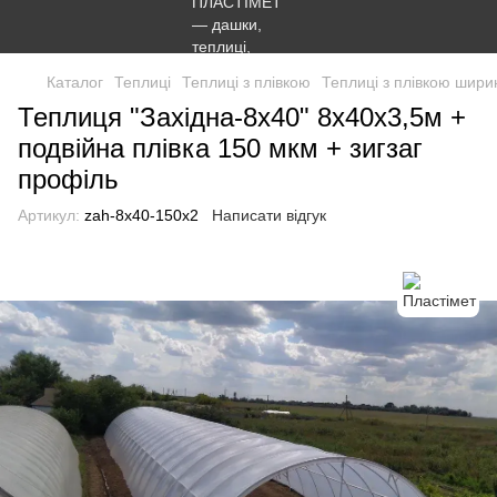
Каталог
Теплиці
Теплиці з плівкою
Теплиці з плівкою шири
Теплиця "Західна-8х40" 8х40х3,5м +
подвійна плівка 150 мкм + зигзаг
профіль
Артикул:
zah-8x40-150x2
Написати відгук