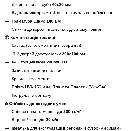
Двері та вікна: труба
40х20 мм
Відстань між арками:
2 м
— оптимальна стабільність
Граматура цинку:
140 г/м²
Стійкий до корозії, навіть на відкритому повітрі
📦
Комплектація теплиці:
Каркас (всі елементи для збирання)
🚪 2 дверей двостулкових
200×100 см
🌬️ 2 торцеві вікна
200×80 см
Затисні планки для плівки
Кріпильні елементи
Плівка
UV6
150 мкм,
Планета Пластик (Україна)
Інструкція з монтажу
❄️
Стійкість до погодних умов
Снігове навантаження:
до 200 кг/м²
Вітростійкість:
до 20 м/с
Ідеальна для експлуатації в регіонах із суворими зимами