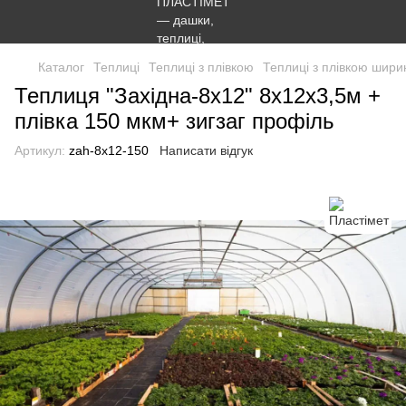
Каталог
Теплиці
Теплиці з плівкою
Теплиці з плівкою шири
Теплиця "Західна-8х12" 8х12х3,5м +
плівка 150 мкм+ зигзаг профіль
Артикул:
zah-8x12-150
Написати відгук