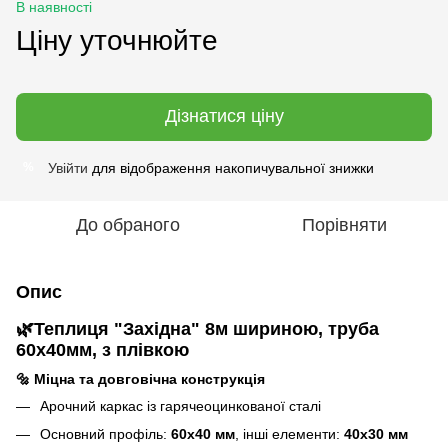
В наявності
Ціну уточнюйте
Дізнатися ціну
Увійти
для відображення накопичувальної знижки
%
До обраного
Порівняти
Опис
🌿
Теплиця "
Західна
" 8м шириною
, труба
60х40мм, з плівкою
🔩
Міцна та довговічна конструкція
Арочний каркас із гарячеоцинкованої сталі
Основний профіль:
60х40 мм
, інші елементи:
40х30 мм