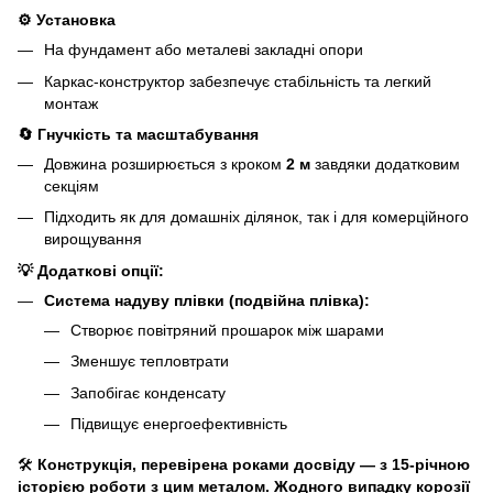
⚙️
Установка
На фундамент або металеві закладні опори
Каркас-конструктор забезпечує стабільність та легкий
монтаж
🔄
Гнучкість та масштабування
Довжина розширюється з кроком
2 м
завдяки додатковим
секціям
Підходить як для домашніх ділянок, так і для комерційного
вирощування
💡
Додаткові опції:
Система надуву плівки (подвійна плівка):
Створює повітряний прошарок між шарами
Зменшує тепловтрати
Запобігає конденсату
Підвищує енергоефективність
🛠️
Конструкція, перевірена роками досвіду — з 15-річною
історією роботи з цим металом. Жодного випадку корозії