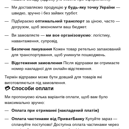
Ми доставляємо продукцію
у будь-яку точку України
—
швидко, зручно і без зайвих турбот.
Підбираємо
оптимальний транспорт
за ціною, часто —
догрузом, щоб зекономити ваш бюджет.
Ви замовляєте —
ми все організовуємо
: логістику,
навантаження, супровід.
Безпечне пакування
Кожен товар ретельно запакований
для транспортування, щоб уникнути пошкоджень.
Відстеження замовлення
Після відправки ви отримаєте
номер накладної для онлайн-відстеження.
Термін відправки може бути довший для товарів які
виготовляються під замовлення.
💳 Способи оплати
Ми пропонуємо кілька варіантів оплати, щоб вам було
максимально зручно:
Оплата при отриманні (накладений платіж)
Оплата частинами від ПриватБанку
Купуйте зараз —
сплачуйте поступово! Доступна оплата частинами через