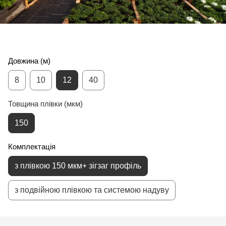
Довжина (м)
8
10
12
40
Товщина плівки (мкм)
150
Комплектація
з плівкою 150 мкм+ зігзаг профіль
з подвійною плівкою та системою надуву