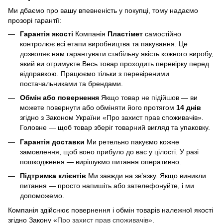
Ми дбаємо про вашу впевненість у покупці, тому надаємо
прозорі гарантії:
Гарантія якості
Компанія
Пластімет
самостійно
контролює всі етапи виробництва та пакування. Це
дозволяє нам гарантувати стабільну якість кожного виробу,
який ви отримуєте.Весь товар проходить перевірку перед
відправкою. Працюємо тільки з перевіреними
постачальниками та брендами.
Обмін або повернення
Якщо товар не підійшов — ви
можете повернути або обміняти його протягом
14 днів
згідно з Законом України «Про захист прав споживачів».
Головне — щоб товар зберіг товарний вигляд та упаковку.
Гарантія доставки
Ми ретельно пакуємо кожне
замовлення, щоб воно прибуло до вас у цілості. У разі
пошкодження — вирішуємо питання оперативно.
Підтримка клієнтів
Ми завжди на зв’язку. Якщо виникли
питання — просто напишіть або зателефонуйте, і ми
допоможемо.
Компанія здійснює повернення і обмін товарів належної якості
згідно Закону «
Про захист прав споживачів»
.