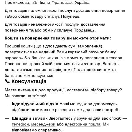
Промислова, 2Б, Івано-Франківськ, Україна
Для товарів належної якості послуги доставлення повернення
та/або обмін товару сплачує Покупець,
Для товарів неналежної якості послуги доставлення
повернення та/або обміну сплачує Продавець.
Кошти за повернення товару ви можете отримати:
Грошові кошти (що відповідають сумі замовлення)
повертаються на наданий Вами картковий рахунок банку
впродовж 3-х банківських днів з моменту повернення товара.
Повернення грошей здійснюється тільки за товар. Вартість
доставки замовлених товарів, комісії платіжних систем та
банків не компенсуються.
📞 Консультація
Маєте питання щодо продукції, доставки чи підбору товару?
Ми завжди на зв’язку!
Індивідуальний підхід
Наші менеджери допоможуть
підібрати оптимальне рішення саме для ваших потреб.
Швидкий зв’язок
Звертайтесь у зручний для вас спосіб —
телефон
,
месенджери
або е
лектронна пошта
. Ми
відповідаємо оперативно.