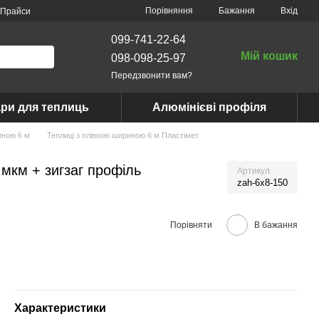
Порівняння
Бажання
Вхід
Прайси
099-741-22-64
Мій кошик
098-098-25-97
Передзвонити вам?
ри для теплиць
Алюмінієві профіля
иною 6 м
Теплиці з плівкою шириною 6 м Пластімет
 мкм + зигзаг профіль
Артикул
zah-6x8-150
Порівняти
В бажання
Характеристики