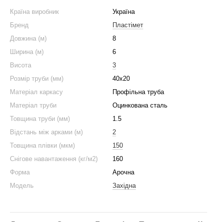
Країна виробник
Україна
Бренд
Пластімет
Довжина (м)
8
Ширина (м)
6
Висота
3
Розмір труби (мм)
40x20
Матеріал каркасу
Профільна труба
Матеріал труби
Оцинкована сталь
Товщина труби (мм)
1.5
Відстань між арками (м)
2
Товщина плівки (мкм)
150
Снігове навантаження (кг/м2)
160
Форма
Арочна
Модель
Західна