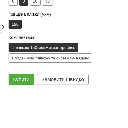
6
8
10
30
Товщина плівки (мкм)
150
Комплектація
з плівкою 150 мкм+ зігзаг профіль
з подвійною плівкою та системою надуву
Купити
Замовити швидко