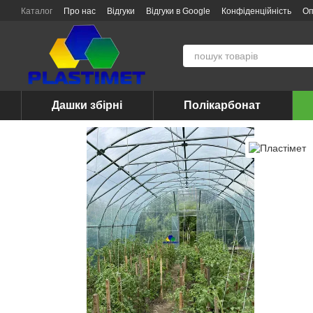
Перейти до основного контенту
Каталог
Про нас
Відгуки
Відгуки в Google
Конфіденційність
Оп
Дашки збірні
Полікарбонат