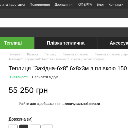
лата і доставка
Повернення
Дропшипінг
ОФЕРТА
Блог
Контакти
Теплиці
Плівка теплична
Аксесуа
Головна
Каталог
Теплиці
Теплиці з плівкою
Теплиці з плівкою шир
Теплиця "Західна-6х8" 6х8х3м з плівкою 150 мкм + зигзаг профіль
Теплиця "Західна-6х8" 6х8х3м з плівкою 150
В наявності
Написати відгук
55 250 грн
Увійти
для відображення накопичувальної знижки
%
Довжина (м)