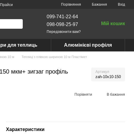
Порівняння
Бажання
Вхід
Прайси
099-741-22-64
Мій кошик
098-098-25-97
Передзвонити вам?
ри для теплиць
Алюмінієві профіля
иною 10 м
Теплиці з плівкою шириною 10 м Пластімет
150 мкм+ зигзаг профіль
Артикул
zah-10x10-150
Порівняти
В бажання
Характеристики