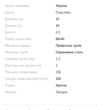
Країна виробник
Україна
Бренд
Пластімет
Довжина (м)
10
Ширина (м)
10
Висота
4.5
Розмір труби (мм)
60x40
Матеріал каркасу
Профільна труба
Матеріал труби
Оцинкована сталь
Товщина труби (мм)
1.5
Відстань між арками (м)
2
Товщина плівки (мкм)
150
Снігове навантаження (кг/м2)
160
Форма
Арочна
Модель
Західна