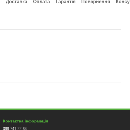
Доставка
Оплата
Гарантія
Повернення
Консу
Контактна інформація
099-741-22-64