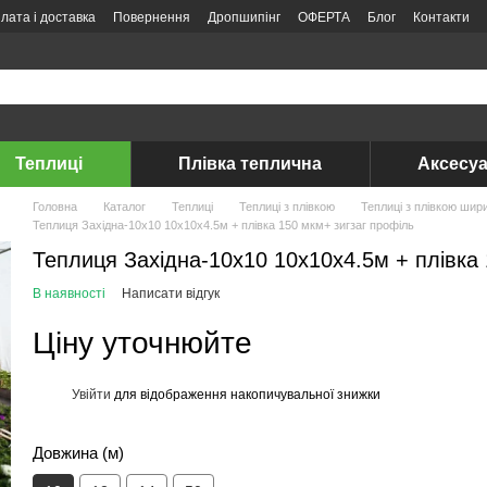
лата і доставка
Повернення
Дропшипінг
ОФЕРТА
Блог
Контакти
Теплиці
Плівка теплична
Аксесуа
Головна
Каталог
Теплиці
Теплиці з плівкою
Теплиці з плівкою шир
Теплиця Західна-10х10 10х10х4.5м + плівка 150 мкм+ зигзаг профіль
Теплиця Західна-10х10 10х10х4.5м + плівка 
В наявності
Написати відгук
Ціну уточнюйте
Увійти
для відображення накопичувальної знижки
%
Довжина (м)