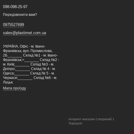
098-098-25-97
Передзвонити вам?
0975527699
sales@plastimet.com.ua
УКРАЇНА, Офіс - м. Івано-
Франківськ, вул. Промислова,
2Б_______ Склад №1 - м. Івано-
Франківськ;>_______ Склад №2 -
м. Київ;_______ Склад №3 - м.
Дніпро;_______ Склад № 4 - м.
Одеса;_______ Склад № 5 - м.
Черкаси;_______ Склад №6 - м.
Луцьк.
Мапа проїзду
Інтернет-магазин створений з
Хорошоп