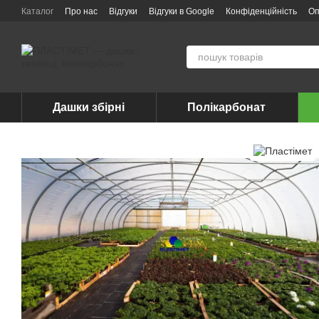
Перейти до основного контенту
Каталог
Про нас
Відгуки
Відгуки в Google
Конфіденційність
Оп
Дашки збірні
Полікарбонат