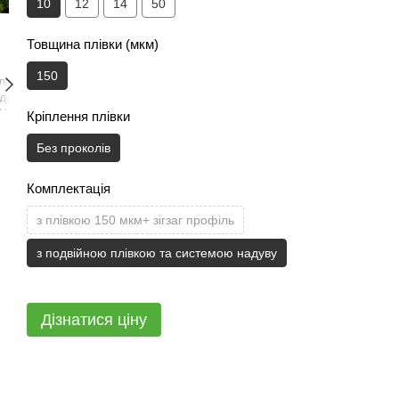
10
12
14
50
Товщина плівки (мкм)
150
Кріплення плівки
Без проколів
Комплектація
з плівкою 150 мкм+ зігзаг профіль
з подвійною плівкою та системою надуву
Дізнатися ціну