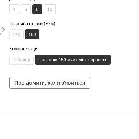
4
6
8
10
Товщина плівки (мкм)
120
150
Комплектація
Теплиця
з плівкою 150 мкм+ зігзаг профіль
Повідомити, коли з'явиться