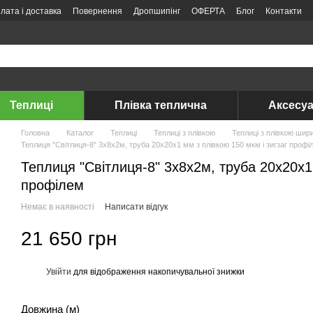
лата і доставка
Повернення
Дропшипінг
ОФЕРТА
Блог
Контакти
Теплиці
Плівка теплична
Аксесуа
Головна
Каталог
Теплиці
Теплиці з плівкою
Теплиці з плівкою шир
Теплиця "Світлиця-8" 3х8х2м, труба 20х20х1 мм з плівкою 150 мкм і зигзаг профі
Теплиця "Світлиця-8" 3х8х2м, труба 20х20х1 
профілем
Немає в наявності
Написати відгук
21 650 грн
Увійти
для відображення накопичувальної знижки
%
Довжина (м)