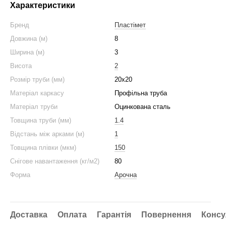
Характеристики
Бренд
Пластімет
Довжина (м)
8
Ширина (м)
3
Висота
2
Розмір труби (мм)
20x20
Матеріал каркасу
Профільна труба
Матеріал труби
Оцинкована сталь
Товщина труби (мм)
1.4
Відстань між арками (м)
1
Товщина плівки (мкм)
150
Снігове навантаження (кг/м2)
80
Форма
Арочна
Доставка
Оплата
Гарантія
Повернення
Консу