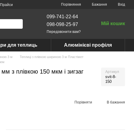
Порівняння
Бажання
Вхід
Прайси
099-741-22-64
Мій кошик
098-098-25-97
Передзвонити вам?
ри для теплиць
Алюмінієві профіля
иною 3 м
Теплиці з плівкою шириною 3 м Пластімет
лем
мм з плівкою 150 мкм і зигзаг
Артикул
svit-8-
150
Порівняти
В бажання