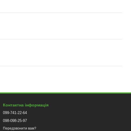
Контактна інформація
099-741-22-64
098-098-25-97
Передзвонити вам?