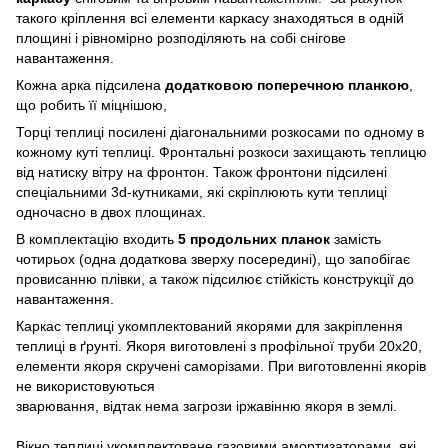
такого кріплення всі елементи каркасу знаходяться в одній
площині і рівномірно розподіляють на собі снігове
навантаження.
Кожна арка підсилена
додатковою поперечною планкою
,
що робить її міцнішою,
Торці теплиці посилені діагональними розкосами по одному в
кожному куті теплиці. Фронтальні розкоси захищають теплицю
від натиску вітру на фронтон. Також фронтони підсилені
спеціальними 3d-кутниками, які скріплюють кути теплиці
одночасно в двох площинах.
В комплектацію входить
5 продольних планок
замість
чотирьох (одна додаткова зверху посередині), що запобігає
провисанню плівки, а також підсилює стійкість конструкції до
навантаження.
Каркас теплиці укомплектований якорями для закріплення
теплиці в ґрунті. Якоря виготовлені з профільної труби 20х20,
елементи якоря скручені саморізами. При виготовленні якорів
не використовуються
зварювання, відтак нема загрози іржавінню якоря в землі.
Вікно теплиці укомплектоване газовими амортизаторами, які