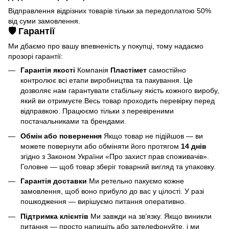
Відправлення відрізних товарів тільки за передоплатою 50%
від суми замовлення.
🛡️ Гарантії
Ми дбаємо про вашу впевненість у покупці, тому надаємо
прозорі гарантії:
Гарантія якості
Компанія
Пластімет
самостійно
контролює всі етапи виробництва та пакування. Це
дозволяє нам гарантувати стабільну якість кожного виробу,
який ви отримуєте.Весь товар проходить перевірку перед
відправкою. Працюємо тільки з перевіреними
постачальниками та брендами.
Обмін або повернення
Якщо товар не підійшов — ви
можете повернути або обміняти його протягом
14 днів
згідно з Законом України «Про захист прав споживачів».
Головне — щоб товар зберіг товарний вигляд та упаковку.
Гарантія доставки
Ми ретельно пакуємо кожне
замовлення, щоб воно прибуло до вас у цілості. У разі
пошкодження — вирішуємо питання оперативно.
Підтримка клієнтів
Ми завжди на зв’язку. Якщо виникли
питання — просто напишіть або зателефонуйте, і ми