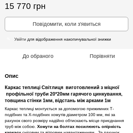
15 770 грн
Повідомити, коли з'явиться
Увійти
для відображення накопичувальної знижки
%
До обраного
Порівняти
Опис
Каркас теплиці Світлиця виготовлений з міцної
профільної труби 20*20мм гарячого цинкування,
товщина стінки 1мм, відстань між арками 1м
Каркас теплиці монтується за допомогою прижимних Т-
подібних та Х-подібних хомутів діаметром 100 мм, які за
рахунок свого розміру надійно обтискають місце приєднання
труб між собою.
Хомути на болтах посилюють опірність
каркасу
сніговим та вітровим навантаженням. За рахунок