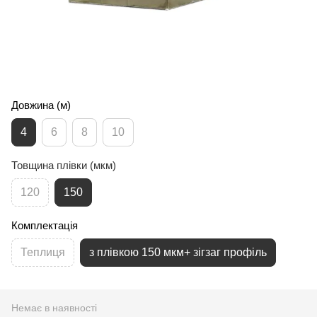
Довжина (м)
4
6
8
10
Товщина плівки (мкм)
120
150
Комплектація
Теплиця
з плівкою 150 мкм+ зігзаг профіль
Немає в наявності