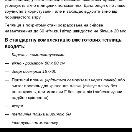
утримують вікно в кінцевих положеннях. Дана опція є не лише
зручністю в користуванні, але й захищає відкрите вікно від
поривчастого вітру.
Теплиця в покритому стані розрахована на снігове
навантаження до 60 кг/м.кв. і вітер швидкістю не більше 20 м/с
В стандартну комплектацію вже готових теплиць
входять:
Каркас з комплектуючими
вікно - розміром 80 х 80 см
двері розміром 187х80
Притисні планки
(
кріпиться саморізами через плівку
)
або
зигзаг профіль для кріплення плівки
(фіксує плівку без
пошкоджень, притискаючи її без проколів і забезпечуючи
надійне кріплення)
якоря
теплична плівка шириною 6м
інструкція по монтажу