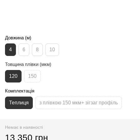
Довжина (м)
4
6
8
10
Товщина плівки (мкм)
120
150
Комплектація
Теплиця
з плівкою 150 мкм+ зігзаг профіль
Немає в наявності
13 350 грн