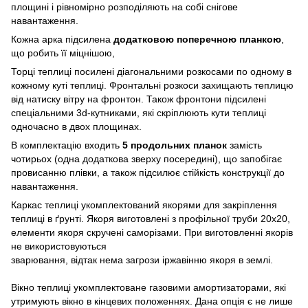
площині і рівномірно розподіляють на собі снігове
навантаження.
Кожна арка підсилена
додатковою поперечною планкою
,
що робить її міцнішою,
Торці теплиці посилені діагональними розкосами по одному в
кожному куті теплиці. Фронтальні розкоси захищають теплицю
від натиску вітру на фронтон. Також фронтони підсилені
спеціальними 3d-кутниками, які скріплюють кути теплиці
одночасно в двох площинах.
В комплектацію входить
5 продольних планок
замість
чотирьох (одна додаткова зверху посередині), що запобігає
провисанню плівки, а також підсилює стійкість конструкції до
навантаження.
Каркас теплиці укомплектований якорями для закріплення
теплиці в ґрунті. Якоря виготовлені з профільної труби 20х20,
елементи якоря скручені саморізами. При виготовленні якорів
не використовуються
зварювання, відтак нема загрози іржавінню якоря в землі.
Вікно теплиці укомплектоване газовими амортизаторами, які
утримують вікно в кінцевих положеннях. Дана опція є не лише