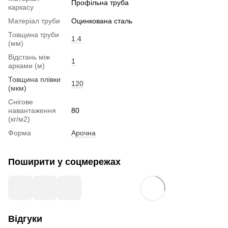
Профільна труба
каркасу
Матеріал труби
Оцинкована сталь
Товщина труби
1.4
(мм)
Відстань між
1
арками (м)
Товщина плівки
120
(мкм)
Снігове
навантаження
80
(кг/м2)
Форма
Арочна
Поширити у соцмережах
Відгуки