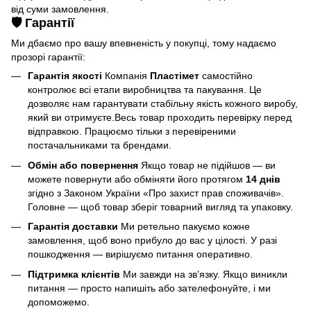
від суми замовлення.
🛡️ Гарантії
Ми дбаємо про вашу впевненість у покупці, тому надаємо
прозорі гарантії:
Гарантія якості
Компанія
Пластімет
самостійно
контролює всі етапи виробництва та пакування. Це
дозволяє нам гарантувати стабільну якість кожного виробу,
який ви отримуєте.Весь товар проходить перевірку перед
відправкою. Працюємо тільки з перевіреними
постачальниками та брендами.
Обмін або повернення
Якщо товар не підійшов — ви
можете повернути або обміняти його протягом
14 днів
згідно з Законом України «Про захист прав споживачів».
Головне — щоб товар зберіг товарний вигляд та упаковку.
Гарантія доставки
Ми ретельно пакуємо кожне
замовлення, щоб воно прибуло до вас у цілості. У разі
пошкодження — вирішуємо питання оперативно.
Підтримка клієнтів
Ми завжди на зв’язку. Якщо виникли
питання — просто напишіть або зателефонуйте, і ми
допоможемо.