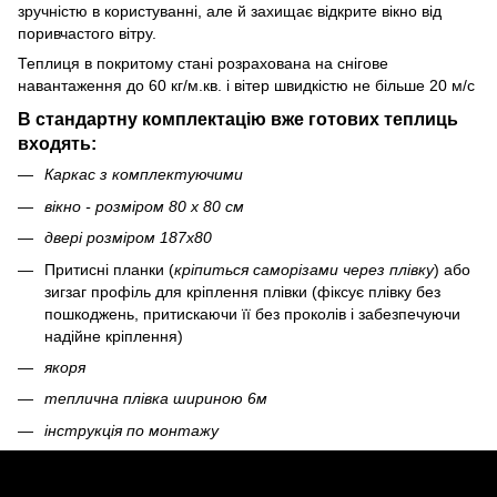
зручністю в користуванні, але й захищає відкрите вікно від
поривчастого вітру.
Теплиця в покритому стані розрахована на снігове
навантаження до 60 кг/м.кв. і вітер швидкістю не більше 20 м/с
В стандартну комплектацію вже готових теплиць
входять:
Каркас з комплектуючими
вікно - розміром 80 х 80 см
двері розміром 187х80
Притисні планки
(
кріпиться саморізами через плівку
)
або
зигзаг профіль для кріплення плівки
(фіксує плівку без
пошкоджень, притискаючи її без проколів і забезпечуючи
надійне кріплення)
якоря
теплична плівка шириною 6м
інструкція по монтажу