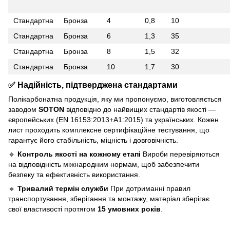
Стандартна
Бронза
4
0,8
10
Стандартна
Бронза
6
1,3
35
Стандартна
Бронза
8
1,5
32
Стандартна
Бронза
10
1,7
30
✅ Надійність, підтверджена стандартами
Полікарбонатна продукція, яку ми пропонуємо, виготовляється
заводом
SOTON
відповідно до найвищих стандартів якості —
європейських (EN 16153:2013+A1:2015) та українських. Кожен
лист проходить комплексне сертифікаційне тестування, що
гарантує його стабільність, міцність і довговічність.
🔹
Контроль якості на кожному етапі
Вироби перевіряються
на відповідність міжнародним нормам, щоб забезпечити
безпеку та ефективність використання.
🔹
Тривалий термін служби
При дотриманні правил
транспортування, зберігання та монтажу, матеріал зберігає
свої властивості протягом
15 умовних років
.