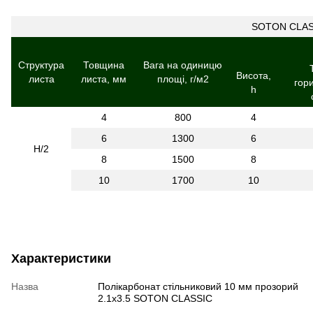
SOTON CLAS
Структура
Товщина
Вага на одиницю
Висота,
листа
листа, мм
площі, г/м2
гор
h
4
800
4
6
1300
6
H/2
8
1500
8
10
1700
10
Характеристики
Назва
Полікарбонат стільниковий 10 мм прозорий
2.1х3.5 SOTON CLASSIC