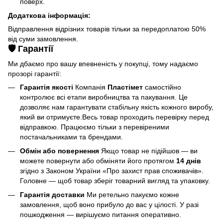
поверх.
Додаткова інформація:
Відправлення відрізних товарів тільки за передоплатою 50%
від суми замовлення.
🛡️ Гарантії
Ми дбаємо про вашу впевненість у покупці, тому надаємо
прозорі гарантії:
Гарантія якості
Компанія
Пластімет
самостійно
контролює всі етапи виробництва та пакування. Це
дозволяє нам гарантувати стабільну якість кожного виробу,
який ви отримуєте.Весь товар проходить перевірку перед
відправкою. Працюємо тільки з перевіреними
постачальниками та брендами.
Обмін або повернення
Якщо товар не підійшов — ви
можете повернути або обміняти його протягом
14 днів
згідно з Законом України «Про захист прав споживачів».
Головне — щоб товар зберіг товарний вигляд та упаковку.
Гарантія доставки
Ми ретельно пакуємо кожне
замовлення, щоб воно прибуло до вас у цілості. У разі
пошкодження — вирішуємо питання оперативно.