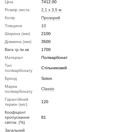
Ціна
7412.00
Розмір листа
2,1 х 3,5 м
Колір
Прозорий
Товщина
10
Ширина (мм)
2100
Довжина (мм)
3500
Вага гр./м.кв
1700
Матеріал
Полікарбонат
Тип
Стільниковий
полікарбонату
Бренд
Soton
Марка
Classic
полікарбонату
Гарантійний
120
термін (міс)
Коофіцієнт
пропускання
81
світла: (%)
Загальний