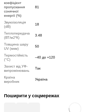
коефіцієнт
пропускання
81
сонячної
енергії (%)
Звукоізоляція
18
(dB)
Теплопередача
3.48
(ВТ/м2*К)
Товщина шару
50
UV (мкм)
Термостійкість
–40 до +120
(°C)
Захист від УФ-
Так
випромінювань
Країна
Україна
виробник
Поширити у соцмережах