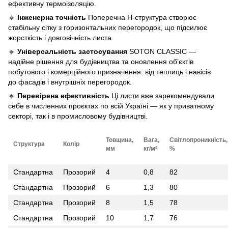
ефективну термоізоляцію.
🔹
Інженерна точність
Поперечна H-структура створює
стабільну сітку з горизонтальних перегородок, що підсилює
жорсткість і довговічність листа.
🔹
Універсальність застосування
SOTON CLASSIC —
надійне рішення для будівництва та оновлення об’єктів
побутового і комерційного призначення: від теплиць і навісів
до фасадів і внутрішніх перегородок.
🔹
Перевірена ефективність
Ці листи вже зарекомендували
себе в численних проєктах по всій Україні — як у приватному
секторі, так і в промисловому будівництві.
Товщина,
Вага,
Світлопроникність,
Структура
Колір
мм
кг/м²
%
Стандартна
Прозорий
4
0,8
82
Стандартна
Прозорий
6
1,3
80
Стандартна
Прозорий
8
1,5
78
Стандартна
Прозорий
10
1,7
76