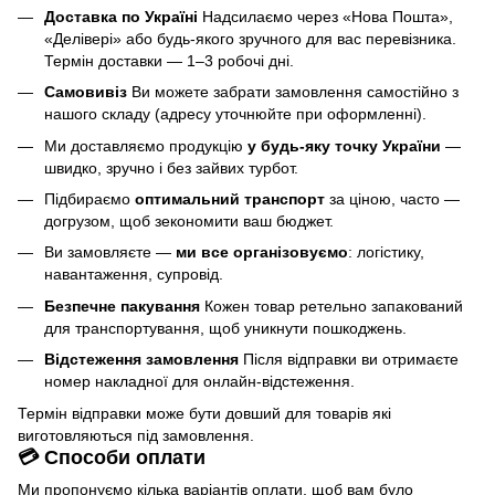
Доставка по Україні
Надсилаємо через «Нова Пошта»,
«Делівері» або будь-якого зручного для вас перевізника.
Термін доставки — 1–3 робочі дні.
Самовивіз
Ви можете забрати замовлення самостійно з
нашого складу (адресу уточнюйте при оформленні).
Ми доставляємо продукцію
у будь-яку точку України
—
швидко, зручно і без зайвих турбот.
Підбираємо
оптимальний транспорт
за ціною, часто —
догрузом, щоб зекономити ваш бюджет.
Ви замовляєте —
ми все організовуємо
: логістику,
навантаження, супровід.
Безпечне пакування
Кожен товар ретельно запакований
для транспортування, щоб уникнути пошкоджень.
Відстеження замовлення
Після відправки ви отримаєте
номер накладної для онлайн-відстеження.
Термін відправки може бути довший для товарів які
виготовляються під замовлення.
💳 Способи оплати
Ми пропонуємо кілька варіантів оплати, щоб вам було