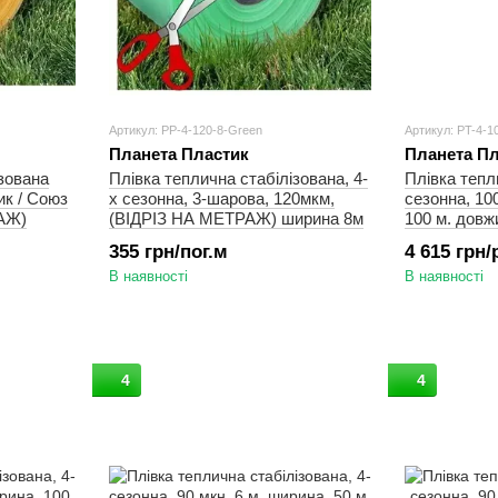
Артикул: PP-4-120-8-Green
Артикул: PT-4-1
Планета Пластик
Планета Пл
ізована
Плівка теплична стабілізована, 4-
Плівка тепл
к / Союз
х сезонна, 3-шарова, 120мкм,
сезонна, 100
АЖ)
(ВІДРІЗ НА МЕТРАЖ) ширина 8м
100 м. довж
355 грн/пог.м
4 615 грн
В наявності
В наявності
4
4