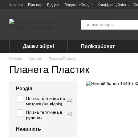
Перейти до основного контенту
Каталог
Про нас
Відгуки
Відгуки в Google
Конфіденційність
Оп
Дашки збірні
Полікарбонат
Головна
Каталог
Планета Пластик
Планета Пластик
Розділ
Плівка теплична на
22
метраж (на відріз)
Плівка теплична в
42
рулонах
Наявність