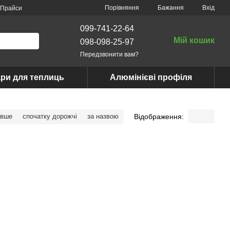
Порівняння
Бажання
Вхід
Прайси
099-741-22-64
Мій кошик
098-098-25-97
Передзвонити вам?
ри для теплиць
Алюмінієві профіля
Відображення:
евше
спочатку дорожчі
за назвою