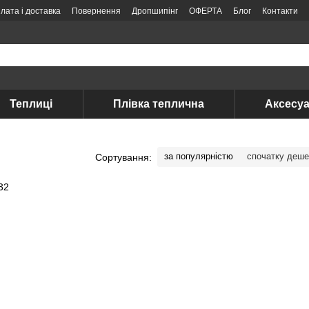
лата і доставка
Повернення
Дропшипінг
ОФЕРТА
Блог
Контакти
Теплиці
Плівка теплична
Аксесуа
за популярністю
спочатку деш
Сортування: