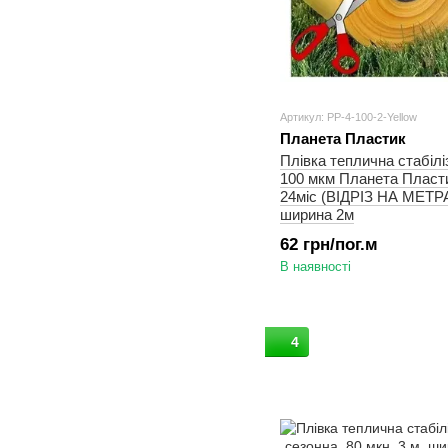
Артикул: PP-4-100-2-Yellow
Планета Пластик
Плівка теплична стабіл
100 мкм Планета Пласти
24міс (ВІДРІЗ НА МЕТР
ширина 2м
62 грн/пог.м
В наявності
4