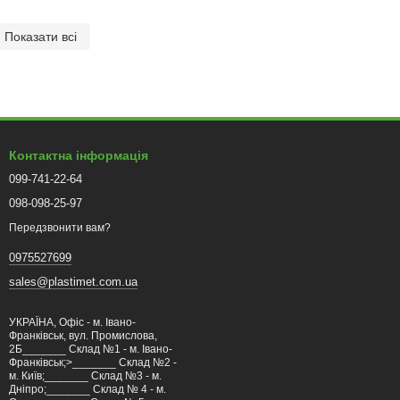
Показати всі
Контактна інформація
099-741-22-64
098-098-25-97
Передзвонити вам?
0975527699
sales@plastimet.com.ua
УКРАЇНА, Офіс - м. Івано-
Франківськ, вул. Промислова,
2Б_______ Склад №1 - м. Івано-
Франківськ;>_______ Склад №2 -
м. Київ;_______ Склад №3 - м.
Дніпро;_______ Склад № 4 - м.