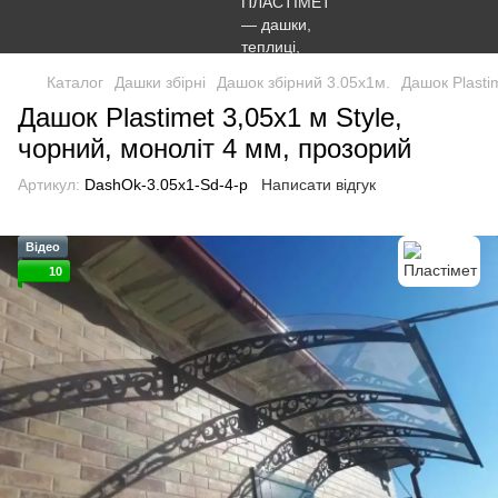
Каталог
Дашки збірні
Дашок збірний 3.05х1м.
Дашок Plasti
Дашок Plastimet 3,05x1 м Style,
чорний, моноліт 4 мм, прозорий
Артикул:
DashOk-3.05x1-Sd-4-p
Написати відгук
Відео
10