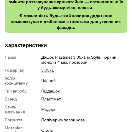
змінити розташування кронштейнів — встановивши їх
у будь-якому місці планки.
Є можливість будь-який козирок додатково
комплектувати дюбелями з гвинтами для утеплених
фасадів.
Характеристики
Назва
Дашок Plastimet 3,05x1 м Style, чорний,
моноліт 4 мм, прозорий
Розмір (м)
3.05x1
Колір
Чорний
кронштейну
Тип виробу
Піддашок
Бренд
Пластімет
Стиль
Модерн
виконання
Покриття
Полімерно-порошкове
Матеріал
Сталь