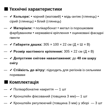
🟦
Технічні характеристики
✔
Кольори:
• чорний (матовий) • мідь‑антик (глянець) •
сірий (глянець) • білий (глянець)
✔
Матеріали:
• полікарбонат • метал із порошковим
фарбуванням • нержавіючі кріплення • оцинковані фасадні
гвинти
✔
Габарити дашка:
305 × 100 × 22 см (Д × Ш × В)
✔
Розмір настінного кріплення:
305 × 22 см (Д × В)
✔
Допустиме снігове навантаження:
до
40 см шару
снігу
✔
Стійкість до вітру:
підходить для регіонів із сильними
поривами
🟦
Комплектація
✔ Полікарбонатне накриття — 1 шт
✔ Кронштейн фіксований (товщина 3 мм)— 1 шт
✔ Кронштейн регулюючий (товщина 3 мм) у зборі — 3 шт