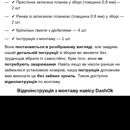
✔ Пристінна затискна планка у зборі (товщина 0,8 мм)—
2 шт
✔ Ринва із затискною планкою (товщина 0,8 мм) у зборі —
2 шт
✔ Кріпильні гвинти з дюбелями — 4 шт
✔ Інструкція з монтажу — 1 шт
Вони
постачаються в розібраному вигляді
, але завдяки
нашій
детальній інструкції
зі зборки ви зможете без
труднощів зібрати їх самостійно. Крім того, вони
не
потребують зварювання
. Навіть якщо ви ніколи раніше не
займалися установкою козирків, наша
інструкція
допоможе
вам виконати це
без зайвих зусиль
. Також доступна
відеоінструкція
по монтажу.
Відеоінструкція з монтажу навісу DashOk