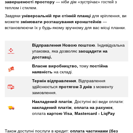
завершеності простору
— ніби дім «зустрічає» гостей з
теплом і стилем.
Завдяки
універсальній при стінній планці
для кріплення, ви
можете
змінювати розташування кронштейнів
—
встановлюючи їх у будь-якому зручному для вас місці планки.
Відправлення Новою поштою
. Індивідуальна
упаковка, яка дозволяє
заощадити
на
доставці.
Власне виробництво,
тому
постійна
наявність
на складі.
Термін відправлення
. Відправлення
здійснюється
протягом 3 днів
з моменту
замовлення.
Накладений платіж
. Доступні всі види оплати:
накладений платіж
,
оплата на рахунок
,
оплата
картою Visa
,
Mastercard - LiqPay
Також доступні послуги в кредит:
оплата частинами (без