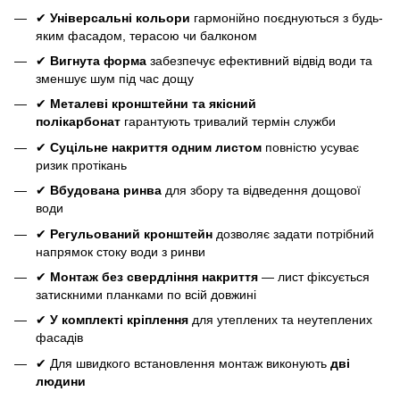
✔
Універсальні кольори
гармонійно поєднуються з будь-
яким фасадом, терасою чи балконом
✔
Вигнута форма
забезпечує ефективний відвід води та
зменшує шум під час дощу
✔
Металеві кронштейни та якісний
полікарбонат
гарантують тривалий термін служби
✔
Суцільне накриття одним листом
повністю усуває
ризик протікань
✔
Вбудована ринва
для збору та відведення дощової
води
✔
Регульований кронштейн
дозволяє задати потрібний
напрямок стоку води з ринви
✔
Монтаж без свердління накриття
— лист фіксується
затискними планками по всій довжині
✔
У комплекті кріплення
для утеплених та неутеплених
фасадів
✔ Для швидкого встановлення монтаж виконують
дві
людини