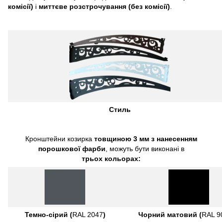
комісії)
і
миттєве розстрочування (без комісії)
.
Стиль
Кронштейни козирка
товщиною 3 мм з нанесенням
порошкової фарби
, можуть бути виконані в
трьох кольорах:
Темно-сірий (
RAL 2047
)
Чорний матовий (
RAL 9