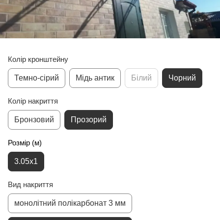
Колір кронштейну
Темно-сірий
Мідь антик
Білий
Чорний
Колір накриття
Бронзовий
Прозорий
Розмір (м)
3.05x1
Вид накриття
монолітний полікарбонат 3 мм