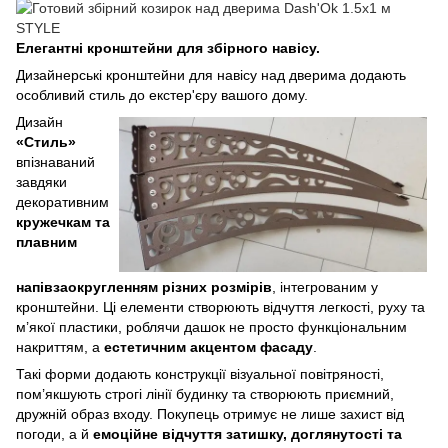
Елегантні кронштейни для збірного навісу.
Дизайнерські кронштейни для навісу над дверима додають
особливий стиль до екстер'єру вашого дому.
Дизайн
«Стиль»
впізнаваний
завдяки
декоративним
кружечкам та
плавним
напівзаокругленням різних розмірів
, інтегрованим у
кронштейни. Ці елементи створюють відчуття легкості, руху та
м’якої пластики, роблячи дашок не просто функціональним
накриттям, а
естетичним акцентом фасаду
.
Такі форми додають конструкції візуальної повітряності,
пом’якшують строгі лінії будинку та створюють приємний,
дружній образ входу. Покупець отримує не лише захист від
погоди, а й
емоційне відчуття затишку, доглянутості та