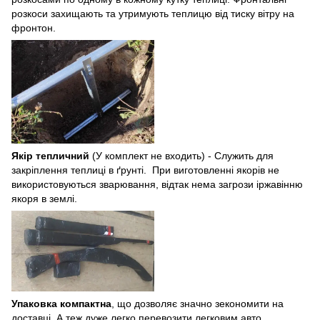
розкоси захищають та утримують теплицю від тиску вітру на
фронтон.
Якір тепличний
(У комплект не входить) -
Служить для
закріплення теплиці в ґрунті. При виготовленні якорів не
використовуються зварювання, відтак нема загрози іржавінню
якоря в землі.
Упаковка компактна
, що дозволяє значно зекономити на
доставці. А теж дуже легко перевозити легковим авто.