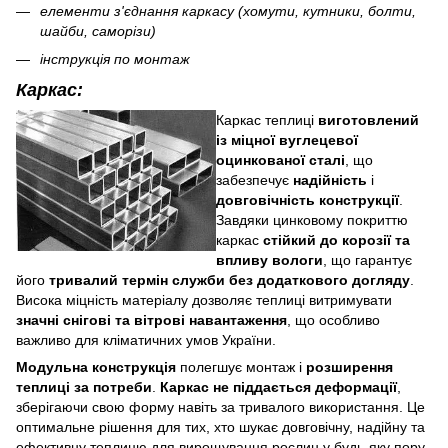
елементи з'єднання каркасу (хомути, кутники, болти,
шайби, саморізи)
інструкція по монтаж
Каркас:
Каркас теплиці
виготовлений
із міцної вуглецевої
оцинкованої сталі
, що
забезпечує
надійність
і
довговічність конструкції
.
Завдяки цинковому покриттю
каркас
стійкий до корозії та
впливу вологи
, що гарантує
його
тривалий термін служби без додаткового догляду
.
Висока міцність матеріалу дозволяє теплиці витримувати
значні снігові та вітрові навантаження
, що особливо
важливо для кліматичних умов України.
Модульна конструкція
полегшує монтаж і
розширення
теплиці за потреби
.
Каркас не піддається деформації
,
зберігаючи свою форму навіть за тривалого використання. Це
оптимальне рішення для тих, хто шукає довговічну, надійну та
ефективну теплицю для вирощування рослин у будь-яку пору