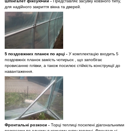
Шпінгалет фіксуючий -
Представляє засувку ковзного типу,
для надійного закриття вікна та дверей.
5 поздовжних планок по арці -
У комплектацію входить 5
поздовжніх планок замість чотирьох , що запобігає
провисанню плівки, а також посилює стійкість конструкції до
навантаження.
Фронтальні розкоси -
Торці теплиці посилені діагональними
розкосами по одному в кожному кутку теплиці. Фронтальні