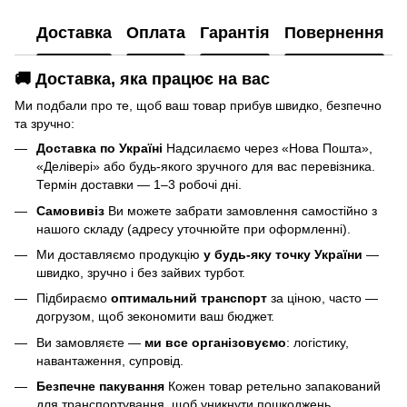
Доставка
Оплата
Гарантія
Повернення
🚚 Доставка, яка працює на вас
Ми подбали про те, щоб ваш товар прибув швидко, безпечно
та зручно:
Доставка по Україні
Надсилаємо через «Нова Пошта»,
«Делівері» або будь-якого зручного для вас перевізника.
Термін доставки — 1–3 робочі дні.
Самовивіз
Ви можете забрати замовлення самостійно з
нашого складу (адресу уточнюйте при оформленні).
Ми доставляємо продукцію
у будь-яку точку України
—
швидко, зручно і без зайвих турбот.
Підбираємо
оптимальний транспорт
за ціною, часто —
догрузом, щоб зекономити ваш бюджет.
Ви замовляєте —
ми все організовуємо
: логістику,
навантаження, супровід.
Безпечне пакування
Кожен товар ретельно запакований
для транспортування, щоб уникнути пошкоджень.