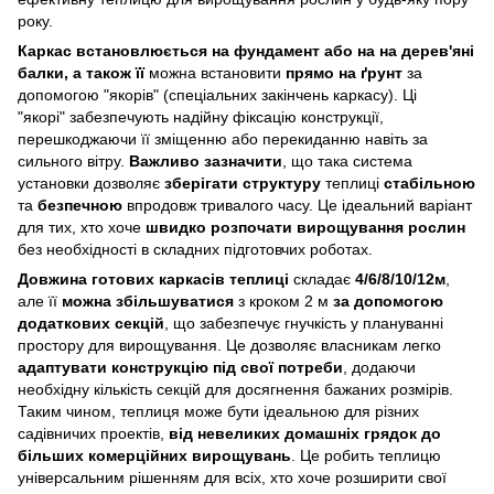
року.
Каркас встановлюється на фундамент або на на дерев'яні
балки, а також її
можна встановити
прямо на ґрунт
за
допомогою "якорів" (спеціальних закінчень каркасу). Ці
"якорі" забезпечують надійну фіксацію конструкції,
перешкоджаючи її зміщенню або перекиданню навіть за
сильного вітру.
Важливо зазначити
, що така система
установки дозволяє
зберігати структуру
теплиці
стабільною
та
безпечною
впродовж тривалого часу. Це ідеальний варіант
для тих, хто хоче
швидко розпочати вирощування рослин
без необхідності в складних підготовчих роботах.
Довжина готових каркасів теплиці
складає
4/6/8/10/12м
,
але її
можна збільшуватися
з кроком 2 м
за допомогою
додаткових секцій
, що забезпечує гнучкість у плануванні
простору для вирощування. Це дозволяє власникам легко
адаптувати конструкцію під свої потреби
, додаючи
необхідну кількість секцій для досягнення бажаних розмірів.
Таким чином, теплиця може бути ідеальною для різних
садівничих проектів,
від невеликих домашніх грядок до
більших комерційних вирощувань
. Це робить теплицю
універсальним рішенням для всіх, хто хоче розширити свої