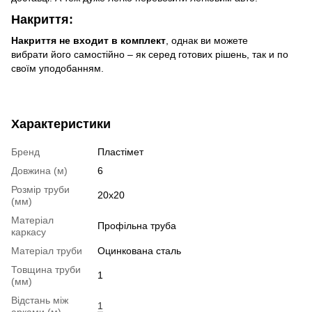
Накриття:
Накриття не входит в комплект
, однак ви можете
вибрати його самостійно – як серед готових рішень, так и по
своїм уподобанням.
Характеристики
Бренд
Пластімет
Довжина (м)
6
Розмір труби
20x20
(мм)
Матеріал
Профільна труба
каркасу
Матеріал труби
Оцинкована сталь
Товщина труби
1
(мм)
Відстань між
1
арками (м)