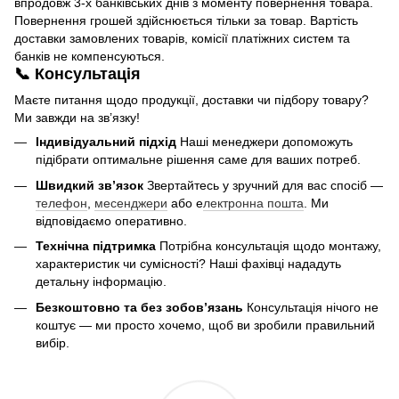
впродовж 3-х банківських днів з моменту повернення товара.
Повернення грошей здійснюється тільки за товар. Вартість
доставки замовлених товарів, комісії платіжних систем та
банків не компенсуються.
📞 Консультація
Маєте питання щодо продукції, доставки чи підбору товару?
Ми завжди на зв’язку!
Індивідуальний підхід
Наші менеджери допоможуть
підібрати оптимальне рішення саме для ваших потреб.
Швидкий зв’язок
Звертайтесь у зручний для вас спосіб —
телефон
,
месенджери
або е
лектронна пошта
. Ми
відповідаємо оперативно.
Технічна підтримка
Потрібна консультація щодо монтажу,
характеристик чи сумісності? Наші фахівці нададуть
детальну інформацію.
Безкоштовно та без зобов’язань
Консультація нічого не
коштує — ми просто хочемо, щоб ви зробили правильний
вибір.