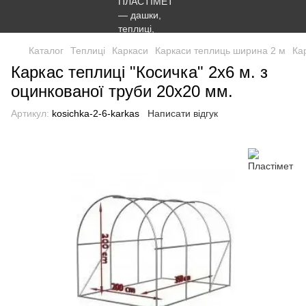
Каталог
Теплиці
Каркаси
Каркаси теплиць ширина 2 м
Ка
Каркас теплиці "Косичка" 2х6 м. з
оцинкованої труби 20х20 мм.
Артикул:
kosichka-2-6-karkas
Написати відгук