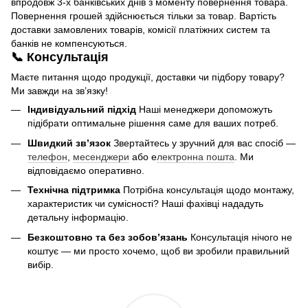
впродовж 3-х банківських днів з моменту повернення товара.
Повернення грошей здійснюється тільки за товар. Вартість
доставки замовлених товарів, комісії платіжних систем та
банків не компенсуються.
📞 Консультація
Маєте питання щодо продукції, доставки чи підбору товару?
Ми завжди на зв’язку!
Індивідуальний підхід
Наші менеджери допоможуть
підібрати оптимальне рішення саме для ваших потреб.
Швидкий зв’язок
Звертайтесь у зручний для вас спосіб —
телефон
,
месенджери
або е
лектронна пошта
. Ми
відповідаємо оперативно.
Технічна підтримка
Потрібна консультація щодо монтажу,
характеристик чи сумісності? Наші фахівці нададуть
детальну інформацію.
Безкоштовно та без зобов’язань
Консультація нічого не
коштує — ми просто хочемо, щоб ви зробили правильний
вибір.