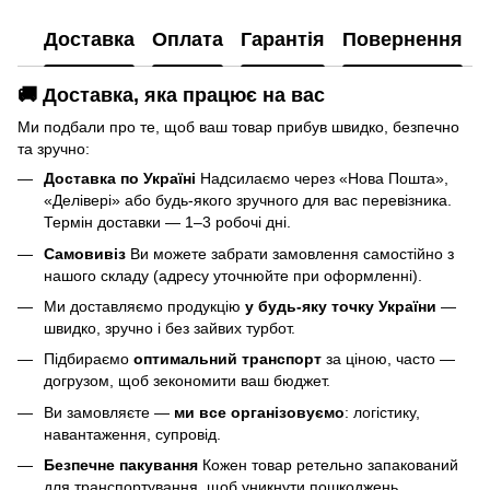
Доставка
Оплата
Гарантія
Повернення
🚚 Доставка, яка працює на вас
Ми подбали про те, щоб ваш товар прибув швидко, безпечно
та зручно:
Доставка по Україні
Надсилаємо через «Нова Пошта»,
«Делівері» або будь-якого зручного для вас перевізника.
Термін доставки — 1–3 робочі дні.
Самовивіз
Ви можете забрати замовлення самостійно з
нашого складу (адресу уточнюйте при оформленні).
Ми доставляємо продукцію
у будь-яку точку України
—
швидко, зручно і без зайвих турбот.
Підбираємо
оптимальний транспорт
за ціною, часто —
догрузом, щоб зекономити ваш бюджет.
Ви замовляєте —
ми все організовуємо
: логістику,
навантаження, супровід.
Безпечне пакування
Кожен товар ретельно запакований
для транспортування, щоб уникнути пошкоджень.