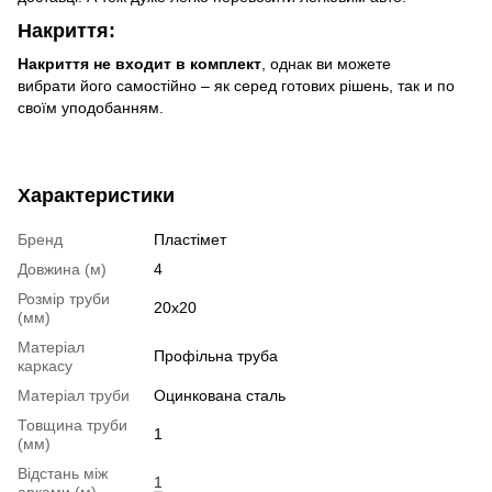
Накриття:
Накриття не входит в комплект
, однак ви можете
вибрати його самостійно – як серед готових рішень, так и по
своїм уподобанням.
Характеристики
Бренд
Пластімет
Довжина (м)
4
Розмір труби
20x20
(мм)
Матеріал
Профільна труба
каркасу
Матеріал труби
Оцинкована сталь
Товщина труби
1
(мм)
Відстань між
1
арками (м)