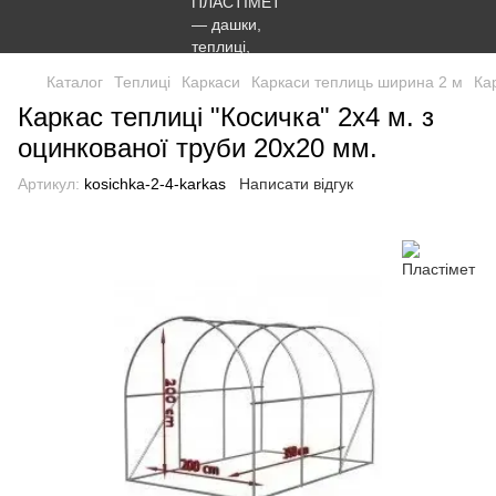
Каталог
Теплиці
Каркаси
Каркаси теплиць ширина 2 м
Ка
Каркас теплиці "Косичка" 2х4 м. з
оцинкованої труби 20х20 мм.
Артикул:
kosichka-2-4-karkas
Написати відгук