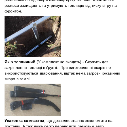
розкоси захищають та утримують теплицю від тиску вітру на
фронтон.
Якір тепличний
(У комплект не входить) -
Служить для
закріплення теплиці в ґрунті. При виготовленні якорів не
використовуються зварювання, відтак нема загрози іржавінню
якоря в землі.
Упаковка компактна
, що дозволяє значно зекономити на
доставці. А теж дуже легко перевозити легковим авто.