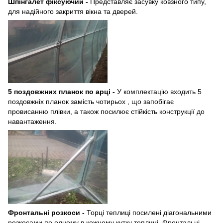
Шпінгалет фіксуючий -
Представляє засувку ковзного типу,
для надійного закриття вікна та дверей.
5 поздовжних планок по арці -
У комплектацію входить 5
поздовжніх планок замість чотирьох , що запобігає
провисанню плівки, а також посилює стійкість конструкції до
навантаження.
Фронтальні розкоси -
Торці теплиці посилені діагональними
розкосами по одному в кожному кутку теплиці. Фронтальні