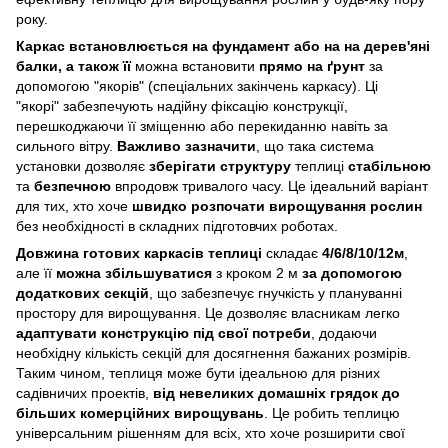
року.
Каркас встановлюється на фундамент або на на дерев'яні
балки, а також її
можна встановити
прямо на ґрунт
за
допомогою "якорів" (спеціальних закінчень каркасу). Ці
"якорі" забезпечують надійну фіксацію конструкції,
перешкоджаючи її зміщенню або перекиданню навіть за
сильного вітру.
Важливо зазначити
, що така система
установки дозволяє
зберігати структуру
теплиці
стабільною
та
безпечною
впродовж тривалого часу. Це ідеальний варіант
для тих, хто хоче
швидко розпочати вирощування рослин
без необхідності в складних підготовчих роботах.
Довжина готових каркасів теплиці
складає
4/6/8/10/12м
,
але її
можна збільшуватися
з кроком 2 м
за допомогою
додаткових секцій
, що забезпечує гнучкість у плануванні
простору для вирощування. Це дозволяє власникам легко
адаптувати конструкцію під свої потреби
, додаючи
необхідну кількість секцій для досягнення бажаних розмірів.
Таким чином, теплиця може бути ідеальною для різних
садівничих проектів,
від невеликих домашніх грядок до
більших комерційних вирощувань
. Це робить теплицю
універсальним рішенням для всіх, хто хоче розширити свої