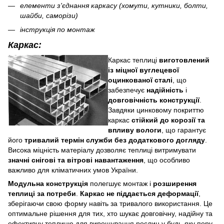
елементи з'єднання каркасу (хомути, кутники, болти,
шайби, саморізи)
інструкція по монтаж
Каркас:
Каркас теплиці
виготовлений
із міцної вуглецевої
оцинкованої сталі
, що
забезпечує
надійність
і
довговічність конструкції
.
Завдяки цинковому покриттю
каркас
стійкий до корозії та
впливу вологи
, що гарантує
його
тривалий термін служби без додаткового догляду
.
Висока міцність матеріалу дозволяє теплиці витримувати
значні снігові та вітрові навантаження
, що особливо
важливо для кліматичних умов України.
Модульна конструкція
полегшує монтаж і
розширення
теплиці за потреби
.
Каркас не піддається деформації
,
зберігаючи свою форму навіть за тривалого використання. Це
оптимальне рішення для тих, хто шукає довговічну, надійну та
ефективну теплицю для вирощування рослин у будь-яку пору