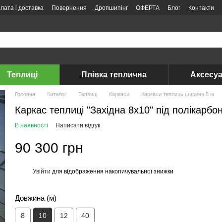
лата і доставка
Повернення
Дропшипінг
ОФЕРТА
Блог
Контакти
Теплиці
Плівка теплична
Аксесуа
Головна
Каталог
Теплиці
Каркаси
Каркаси теплиць ширина 8 м
Каркас теплиці "Західна 8х10" під полікарбо
В наявності
Написати відгук
90 300 грн
Увійти
для відображення накопичувальної знижки
%
Довжина (м)
8
10
12
40