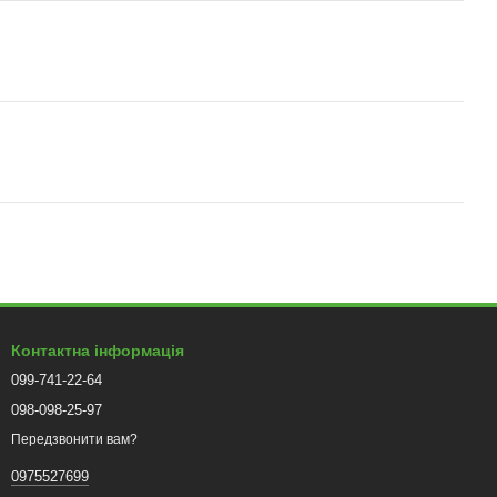
Контактна інформація
099-741-22-64
098-098-25-97
Передзвонити вам?
0975527699