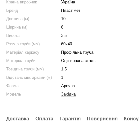
Країна виробник
Україна
Бренд
Пластімет
Довжина (м)
10
Ширина (м)
8
Висота
3.5
Розмір труби (мм)
60x40
Матеріал каркасу
Профільна труба
Матеріал труби
Оцинкована сталь
Товщина труби (мм)
1.5
Відстань між арками (м)
1
Форма
Арочна
Модель
Західна
Доставка
Оплата
Гарантія
Повернення
Консу