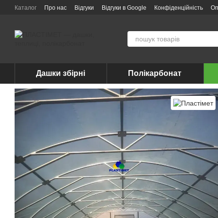
Перейти до основного контенту
Каталог
Про нас
Відгуки
Відгуки в Google
Конфіденційність
Оп
Дашки збірні
Полікарбонат