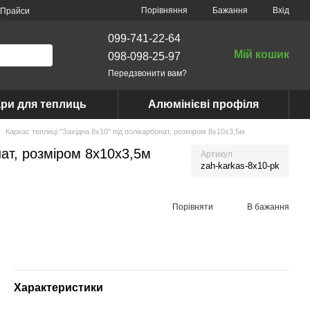
Порівняння
Бажання
Вхід
Прайси
099-741-22-64
Мій кошик
098-098-25-97
Передзвонити вам?
ри для теплиць
Алюмінієві профіля
Каркас теплиці "Західна 8х10" під полікарбонат, розміром 8х10х3,5м
нат, розміром 8х10х3,5м
Артикул
zah-karkas-8x10-pk
Порівняти
В бажання
Характеристики