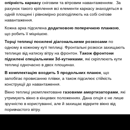
опірність каркасу
сніговим та вітровим навантаженням. За
рахунок такого кріплення всі елементи каркасу знаходяться в
одній площині і рівномірно розподіляють на собі снігове
навантаження.
Кожна арка підсилена
додатковою поперечною планкою
,
що робить її міцнішою.
Торці теплиці посилені діагональними розкосами
по
одному в кожному куті теплиці. Фронтальні розкоси захищають
теплицю від натиску вітру на фронтон.
Також фронтони
підсилені спеціальними 3d-кутниками
, які скріплюють кути
теплиці одночасно в двох площинах.
В комплектацію входить 5 продольних планок
, що
запобігає провисанню плівки, а також підсилює стійкість
конструкції до навантаження.
Вікно теплиці укомплектоване
газовими амортизаторами
, які
утримують вікно в кінцевих положеннях. Дана опція є не лише
зручністю в користуванні, але й захищає відкрите вікно від
поривчастого вітру.