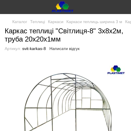
Каталог
Теплиці
Каркаси
Каркаси теплиць ширина 3 м
Ка
Каркас теплиці "Світлиця-8" 3х8х2м,
труба 20х20х1мм
Артикул:
svit-karkas-8
Написати відгук