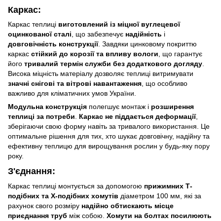
Каркас:
Каркас теплиці
виготовлений із міцної вуглецевої
оцинкованої сталі
, що забезпечує
надійність
і
довговічність конструкції
. Завдяки цинковому покриттю
каркас
стійкий до корозії та впливу вологи
, що гарантує
його
тривалий термін служби без додаткового догляду
.
Висока міцність матеріалу дозволяє теплиці витримувати
значні снігові та вітрові навантаження
, що особливо
важливо для кліматичних умов України.
Модульна конструкція
полегшує монтаж і
розширення
теплиці за потреби
.
Каркас не піддається деформації
,
зберігаючи свою форму навіть за тривалого використання. Це
оптимальне рішення для тих, хто шукає довговічну, надійну та
ефективну теплицю для вирощування рослин у будь-яку пору
року.
З'єднання:
Каркас теплиці монтується за допомогою
прижимних Т-
подібних та Х-подібних хомутів
діаметром 100 мм, які за
рахунок свого розміру
надійно обтискають місце
приєднання труб
між собою.
Хомути на болтах посилюють