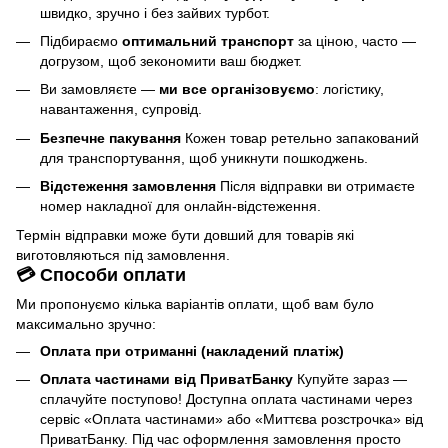
швидко, зручно і без зайвих турбот.
Підбираємо
оптимальний транспорт
за ціною, часто —
догрузом, щоб зекономити ваш бюджет.
Ви замовляєте —
ми все організовуємо
: логістику,
навантаження, супровід.
Безпечне пакування
Кожен товар ретельно запакований
для транспортування, щоб уникнути пошкоджень.
Відстеження замовлення
Після відправки ви отримаєте
номер накладної для онлайн-відстеження.
Термін відправки може бути довший для товарів які
виготовляються під замовлення.
💳 Способи оплати
Ми пропонуємо кілька варіантів оплати, щоб вам було
максимально зручно:
Оплата при отриманні (накладений платіж)
Оплата частинами від ПриватБанку
Купуйте зараз —
сплачуйте поступово! Доступна оплата частинами через
сервіс «Оплата частинами» або «Миттєва розстрочка» від
ПриватБанку. Під час оформлення замовлення просто