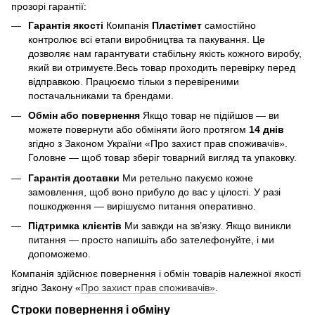
прозорі гарантії:
Гарантія якості
Компанія
Пластімет
самостійно
контролює всі етапи виробництва та пакування. Це
дозволяє нам гарантувати стабільну якість кожного виробу,
який ви отримуєте.Весь товар проходить перевірку перед
відправкою. Працюємо тільки з перевіреними
постачальниками та брендами.
Обмін або повернення
Якщо товар не підійшов — ви
можете повернути або обміняти його протягом
14 днів
згідно з Законом України «Про захист прав споживачів».
Головне — щоб товар зберіг товарний вигляд та упаковку.
Гарантія доставки
Ми ретельно пакуємо кожне
замовлення, щоб воно прибуло до вас у цілості. У разі
пошкодження — вирішуємо питання оперативно.
Підтримка клієнтів
Ми завжди на зв’язку. Якщо виникли
питання — просто напишіть або зателефонуйте, і ми
допоможемо.
Компанія здійснює повернення і обмін товарів належної якості
згідно Закону «
Про захист прав споживачів»
.
Строки повернення і обміну