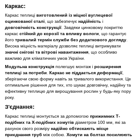
Каркас:
Каркас теплиці
виготовлений із міцної вуглецевої
оцинкованої сталі
, що забезпечує
надійність
і
довговічність конструкції
. Завдяки цинковому покриттю
каркас
стійкий до корозії та впливу вологи
, що гарантує
його
тривалий термін служби без додаткового догляду
.
Висока міцність матеріалу дозволяє теплиці витримувати
значні снігові та вітрові навантаження
, що особливо
важливо для кліматичних умов України.
Модульна конструкція
полегшує монтаж і
розширення
теплиці за потреби
.
Каркас не піддається деформації
,
зберігаючи свою форму навіть за тривалого використання. Це
оптимальне рішення для тих, хто шукає довговічну, надійну та
ефективну теплицю для вирощування рослин у будь-яку пору
року.
З'єднання:
Каркас теплиці монтується за допомогою
прижимних Т-
подібних та Х-подібних хомутів
діаметром 100 мм, які за
рахунок свого розміру
надійно обтискають місце
приєднання труб
між собою.
Хомути на болтах посилюють