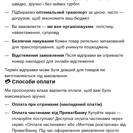
швидко, зручно і без зайвих турбот.
Підбираємо
оптимальний транспорт
за ціною, часто —
догрузом, щоб зекономити ваш бюджет.
Ви замовляєте —
ми все організовуємо
: логістику,
навантаження, супровід.
Безпечне пакування
Кожен товар ретельно запакований
для транспортування, щоб уникнути пошкоджень.
Відстеження замовлення
Після відправки ви отримаєте
номер накладної для онлайн-відстеження.
Термін відправки може бути довший для товарів які
виготовляються під замовлення.
💳 Способи оплати
Ми пропонуємо кілька варіантів оплати, щоб вам було
максимально зручно:
Оплата при отриманні (накладений платіж)
Оплата частинами від ПриватБанку
Купуйте зараз —
сплачуйте поступово! Доступна оплата частинами через
сервіс «Оплата частинами» або «Миттєва розстрочка» від
ПриватБанку. Під час оформлення замовлення просто