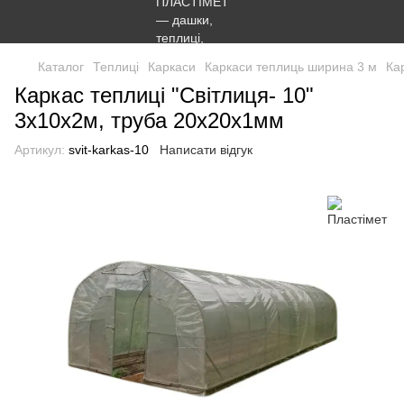
Каталог
Теплиці
Каркаси
Каркаси теплиць ширина 3 м
Ка
Каркас теплиці "Світлиця- 10"
3х10х2м, труба 20х20х1мм
Артикул:
svit-karkas-10
Написати відгук