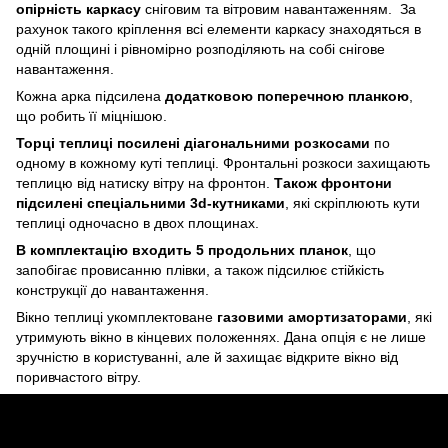
опірність каркасу
сніговим та вітровим навантаженням. За
рахунок такого кріплення всі елементи каркасу знаходяться в
одній площині і рівномірно розподіляють на собі снігове
навантаження.
Кожна арка підсилена
додатковою поперечною планкою
,
що робить її міцнішою.
Торці теплиці посилені діагональними розкосами
по
одному в кожному куті теплиці. Фронтальні розкоси захищають
теплицю від натиску вітру на фронтон.
Також фронтони
підсилені спеціальними 3d-кутниками
, які скріплюють кути
теплиці одночасно в двох площинах.
В комплектацію входить 5 продольних планок
, що
запобігає провисанню плівки, а також підсилює стійкість
конструкції до навантаження.
Вікно теплиці укомплектоване
газовими амортизаторами
, які
утримують вікно в кінцевих положеннях. Дана опція є не лише
зручністю в користуванні, але й захищає відкрите вікно від
поривчастого вітру.