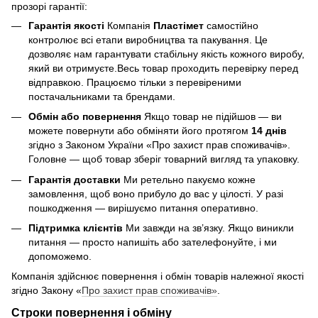
прозорі гарантії:
Гарантія якості
Компанія
Пластімет
самостійно
контролює всі етапи виробництва та пакування. Це
дозволяє нам гарантувати стабільну якість кожного виробу,
який ви отримуєте.Весь товар проходить перевірку перед
відправкою. Працюємо тільки з перевіреними
постачальниками та брендами.
Обмін або повернення
Якщо товар не підійшов — ви
можете повернути або обміняти його протягом
14 днів
згідно з Законом України «Про захист прав споживачів».
Головне — щоб товар зберіг товарний вигляд та упаковку.
Гарантія доставки
Ми ретельно пакуємо кожне
замовлення, щоб воно прибуло до вас у цілості. У разі
пошкодження — вирішуємо питання оперативно.
Підтримка клієнтів
Ми завжди на зв’язку. Якщо виникли
питання — просто напишіть або зателефонуйте, і ми
допоможемо.
Компанія здійснює повернення і обмін товарів належної якості
згідно Закону «
Про захист прав споживачів»
.
Строки повернення і обміну