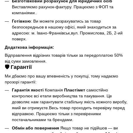
Безготівковий розрахунок для юридичних осіб
Виставляємо рахунок-фактуру. Працюємо з ФОП та
компаніями..
Готівкою
: Ви можете розрахуватись за товар
безпосередньов в нашому офісі, який знаходиться за
адресою: м. Івано-Франківськ,вул. Промислова, 2Б, 2-ий
поверх.
Додаткова інформація:
Відправлення відрізних товарів тільки за передоплатою 50%
від суми замовлення.
🛡️ Гарантії
Ми дбаємо про вашу впевненість у покупці, тому надаємо
прозорі гарантії:
Гарантія якості
Компанія
Пластімет
самостійно
контролює всі етапи виробництва та пакування. Це
дозволяє нам гарантувати стабільну якість кожного виробу,
який ви отримуєте.Весь товар проходить перевірку перед
відправкою. Працюємо тільки з перевіреними
постачальниками та брендами.
Обмін або повернення
Якщо товар не підійшов — ви