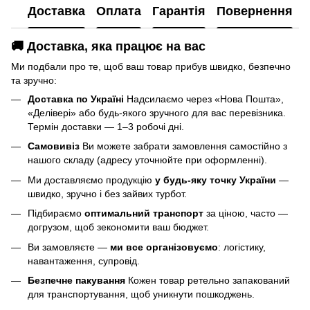
Доставка
Оплата
Гарантія
Повернення
🚚 Доставка, яка працює на вас
Ми подбали про те, щоб ваш товар прибув швидко, безпечно
та зручно:
Доставка по Україні
Надсилаємо через «Нова Пошта»,
«Делівері» або будь-якого зручного для вас перевізника.
Термін доставки — 1–3 робочі дні.
Самовивіз
Ви можете забрати замовлення самостійно з
нашого складу (адресу уточнюйте при оформленні).
Ми доставляємо продукцію
у будь-яку точку України
—
швидко, зручно і без зайвих турбот.
Підбираємо
оптимальний транспорт
за ціною, часто —
догрузом, щоб зекономити ваш бюджет.
Ви замовляєте —
ми все організовуємо
: логістику,
навантаження, супровід.
Безпечне пакування
Кожен товар ретельно запакований
для транспортування, щоб уникнути пошкоджень.