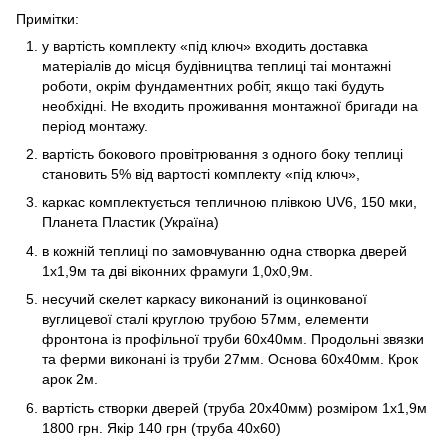
Примітки:
у вартість комплекту «під ключ» входить доставка
матеріалів до місця будівництва теплиці таі монтажні
роботи, окрім фундаментних робіт, якщо такі будуть
необхідні. Не входить проживання монтажної бригади на
період монтажу.
вартість бокового провітрювання з одного боку теплиці
становить 5% від вартості комплекту «під ключ»,
каркас комплектується тепличною плівкою UV6, 150 мки,
Планета Пластик (Україна)
в кожній теплиці по замовчуванню одна створка дверей
1х1,9м та дві віконних фрамуги 1,0х0,9м.
несучий скелет каркасу виконаний із оцинкованої
вуглицевої сталі круглою трубою 57мм, елементи
фронтона із профільної труби 60х40мм. Продольні звязки
та ферми виконані із труби 27мм. Основа 60х40мм. Крок
арок 2м.
вартість створки дверей (труба 20х40мм) розміром 1х1,9м
1800 грн. Якір 140 грн (труба 40х60)