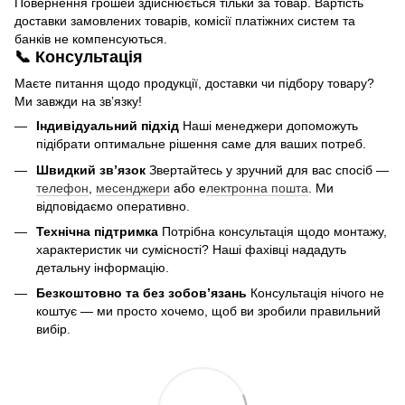
Повернення грошей здійснюється тільки за товар. Вартість
доставки замовлених товарів, комісії платіжних систем та
банків не компенсуються.
📞 Консультація
Маєте питання щодо продукції, доставки чи підбору товару?
Ми завжди на зв’язку!
Індивідуальний підхід
Наші менеджери допоможуть
підібрати оптимальне рішення саме для ваших потреб.
Швидкий зв’язок
Звертайтесь у зручний для вас спосіб —
телефон
,
месенджери
або е
лектронна пошта
. Ми
відповідаємо оперативно.
Технічна підтримка
Потрібна консультація щодо монтажу,
характеристик чи сумісності? Наші фахівці нададуть
детальну інформацію.
Безкоштовно та без зобов’язань
Консультація нічого не
коштує — ми просто хочемо, щоб ви зробили правильний
вибір.