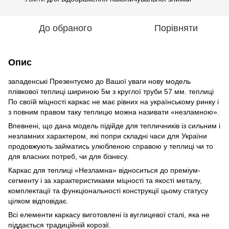
До обраного
Порівняти
Опис
западенські Презентуємо до Вашої уваги нову модель
плівкової теплиці шириною 5м з круглої труби 57 мм. теплиці
По своїй міцності каркас не має рівних на українському ринку і
з повним правом таку теплицю можна називати «незламною».
Впевнені, що дана модель підійде для тепличників із сильним і
незламних характером, які попри складні часи для України
продовжують займатись улюбленою справою у теплиці чи то
для власних потреб, чи для бізнесу.
Каркас для теплиці «Незламна» відноситься до преміум-
сегменту і за характеристиками міцності та якості металу,
комплектації та функціональності конструкції цьому статусу
цілком відповідає.
Всі елементи каркасу виготовлені із вуглицевої сталі, яка не
піддається традиційній корозії.