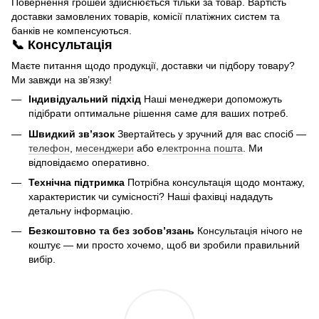
Повернення грошей здійснюється тільки за товар. Вартість
доставки замовлених товарів, комісії платіжних систем та
банків не компенсуються.
📞 Консультація
Маєте питання щодо продукції, доставки чи підбору товару?
Ми завжди на зв’язку!
Індивідуальний підхід
Наші менеджери допоможуть
підібрати оптимальне рішення саме для ваших потреб.
Швидкий зв’язок
Звертайтесь у зручний для вас спосіб —
телефон
,
месенджери
або е
лектронна пошта
. Ми
відповідаємо оперативно.
Технічна підтримка
Потрібна консультація щодо монтажу,
характеристик чи сумісності? Наші фахівці нададуть
детальну інформацію.
Безкоштовно та без зобов’язань
Консультація нічого не
коштує — ми просто хочемо, щоб ви зробили правильний
вибір.