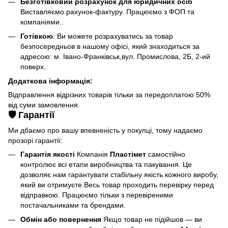
Безготівковий розрахунок для юридичних осіб
Виставляємо рахунок-фактуру. Працюємо з ФОП та
компаніями..
Готівкою
: Ви можете розрахуватись за товар
безпосередньов в нашому офісі, який знаходиться за
адресою: м. Івано-Франківськ,вул. Промислова, 2Б, 2-ий
поверх.
Додаткова інформація:
Відправлення відрізних товарів тільки за передоплатою 50%
від суми замовлення.
🛡️ Гарантії
Ми дбаємо про вашу впевненість у покупці, тому надаємо
прозорі гарантії:
Гарантія якості
Компанія
Пластімет
самостійно
контролює всі етапи виробництва та пакування. Це
дозволяє нам гарантувати стабільну якість кожного виробу,
який ви отримуєте.Весь товар проходить перевірку перед
відправкою. Працюємо тільки з перевіреними
постачальниками та брендами.
Обмін або повернення
Якщо товар не підійшов — ви