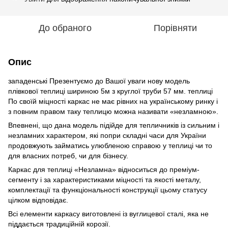
До обраного
Порівняти
Опис
западенські Презентуємо до Вашої уваги нову модель
плівкової теплиці шириною 5м з круглої труби 57 мм. теплиці
По своїй міцності каркас не має рівних на українському ринку і
з повним правом таку теплицю можна називати «незламною».
Впевнені, що дана модель підійде для тепличників із сильним і
незламних характером, які попри складні часи для України
продовжують займатись улюбленою справою у теплиці чи то
для власних потреб, чи для бізнесу.
Каркас для теплиці «Незламна» відноситься до преміум-
сегменту і за характеристиками міцності та якості металу,
комплектації та функціональності конструкції цьому статусу
цілком відповідає.
Всі елементи каркасу виготовлені із вуглицевої сталі, яка не
піддається традиційній корозії.