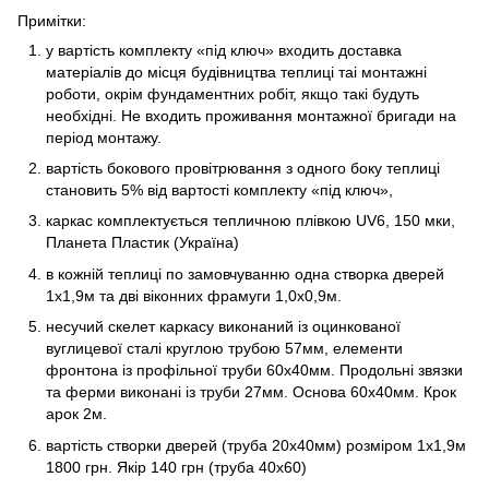
Примітки:
у вартість комплекту «під ключ» входить доставка
матеріалів до місця будівництва теплиці таі монтажні
роботи, окрім фундаментних робіт, якщо такі будуть
необхідні. Не входить проживання монтажної бригади на
період монтажу.
вартість бокового провітрювання з одного боку теплиці
становить 5% від вартості комплекту «під ключ»,
каркас комплектується тепличною плівкою UV6, 150 мки,
Планета Пластик (Україна)
в кожній теплиці по замовчуванню одна створка дверей
1х1,9м та дві віконних фрамуги 1,0х0,9м.
несучий скелет каркасу виконаний із оцинкованої
вуглицевої сталі круглою трубою 57мм, елементи
фронтона із профільної труби 60х40мм. Продольні звязки
та ферми виконані із труби 27мм. Основа 60х40мм. Крок
арок 2м.
вартість створки дверей (труба 20х40мм) розміром 1х1,9м
1800 грн. Якір 140 грн (труба 40х60)