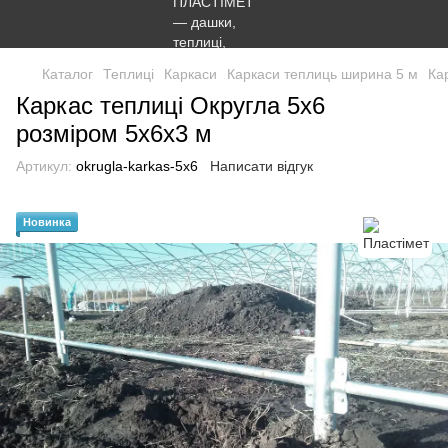
Каталог
Теплиці
Каркаси
Каркаси теплиць ширина 5 м
Ка
Каркас теплиці Округла 5x6
розміром 5х6х3 м
Артикул:
okrugla-karkas-5x6
Написати відгук
Новинка