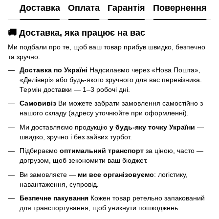
Доставка
Оплата
Гарантія
Повернення
🚚 Доставка, яка працює на вас
Ми подбали про те, щоб ваш товар прибув швидко, безпечно
та зручно:
Доставка по Україні
Надсилаємо через «Нова Пошта»,
«Делівері» або будь-якого зручного для вас перевізника.
Термін доставки — 1–3 робочі дні.
Самовивіз
Ви можете забрати замовлення самостійно з
нашого складу (адресу уточнюйте при оформленні).
Ми доставляємо продукцію
у будь-яку точку України
—
швидко, зручно і без зайвих турбот.
Підбираємо
оптимальний транспорт
за ціною, часто —
догрузом, щоб зекономити ваш бюджет.
Ви замовляєте —
ми все організовуємо
: логістику,
навантаження, супровід.
Безпечне пакування
Кожен товар ретельно запакований
для транспортування, щоб уникнути пошкоджень.