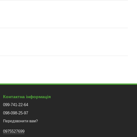
Контактна інформація
099-741-22-64
098-098-25-97
Передзвонити вам?
0975527699