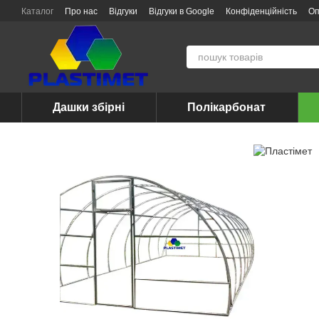
Перейти до основного контенту
Каталог
Про нас
Відгуки
Відгуки в Google
Конфіденційність
Оп
Дашки збірні
Полікарбонат