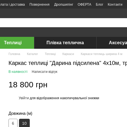
лата і доставка
Повернення
Дропшипінг
ОФЕРТА
Блог
Контакти
Теплиці
Плівка теплична
Аксесуа
Головна
Каталог
Теплиці
Каркаси
Каркаси теплиць ширина 4 м
Каркас теплиці "Дарина підсилена" 4х10м, 
В наявності
Написати відгук
18 800 грн
Увійти
для відображення накопичувальної знижки
%
Довжина (м)
6
10