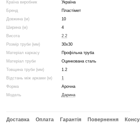
Країна виробник
Україна
Бренд
Пластімет
Довжина (м)
10
Ширина (м)
4
Висота
2.2
Розмір труби (мм)
30x30
Матеріал каркасу
Профільна труба
Матеріал труби
Оцинкована сталь
Товщина труби (мм)
1.2
Відстань між арками (м)
1
Форма
Арочна
Модель
Дарина
Доставка
Оплата
Гарантія
Повернення
Консу