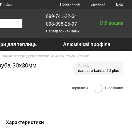
Порівняння
Бажання
Вхід
Прайси
099-741-22-64
Мій кошик
098-098-25-97
Передзвонити вам?
ри для теплиць
Алюмінієві профіля
Каркас теплиці "Дарина підсилена" 4х10м, труба 30х30мм
труба 30х30мм
Артикул
daruna-p-karkas-10-plus
Порівняти
В бажання
Характеристики