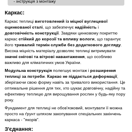
- інструкція з монтажу
Каркас:
Каркас теплиці
виготовлений із міцної вуглецевої
оцинкованої сталі
, що забезпечує
надійність
і
довговічність конструкції
. Завдяки цинковому покриттю
каркас
стійкий до корозії та впливу вологи
, що гарантує
його
тривалий термін служби без додаткового догляду
.
Висока міцність матеріалу дозволяє теплиці витримувати
значні снігові та вітрові навантаження
, що особливо
важливо для кліматичних умов України.
Модульна конструкція
полегшує монтаж і
розширення
теплиці за потреби
.
Каркас не піддається деформації
,
зберігаючи свою форму навіть за тривалого використання. Це
оптимальне рішення для тих, хто шукає довговічну, надійну та
ефективну теплицю для вирощування рослин у будь-яку пору
року.
Фундамент для теплиці не обов'язковий, монтувати її можна
просто на ґрунт шляхом закопування спеціальних закінчень
каркаса - "якорів".
З'єднання:​