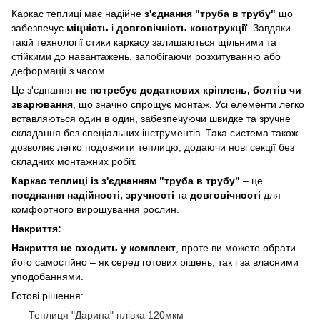
​Каркас теплиці має надійне
з'єднання "труба в трубу"
що
забезпечує
міцність
і
довговічність конструкції
. Завдяки
такій технології стики каркасу залишаються щільними та
стійкими до навантажень, запобігаючи розхитуванню або
деформації з часом.
Це з'єднання
не потребує додаткових кріплень, болтів чи
зварювання
, що значно спрощує монтаж. Усі елементи легко
вставляються один в один, забезпечуючи швидке та зручне
складання без спеціальних інструментів. Така система також
дозволяє легко подовжити теплицю, додаючи нові секції без
складних монтажних робіт.
Каркас теплиці із з'єднанням "труба в трубу"
– це
поєднання надійності, зручності
та
довговічності
для
комфортного вирощування рослин.
Накриття:
Накриття не входить у комплект
, проте ви можете обрати
його самостійно – як серед готових рішень, так і за власними
уподобаннями.
Готові рішення:
Теплиця "Дарина" плівка 120мкм