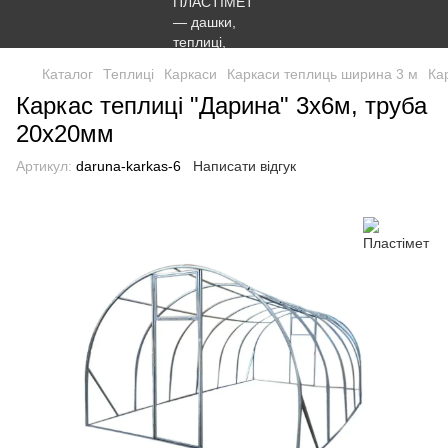
Каталог
Теплиці
Каркаси
Каркаси теплиць ширина 3 м
Ка
Каркас теплиці "Дарина" 3х6м, труба
20х20мм
Артикул:
daruna-karkas-6
Написати відгук