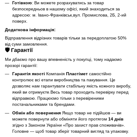
Готівкою
: Ви можете розрахуватись за товар
безпосередньов в нашому офісі, який знаходиться за
адресою: м. Івано-Франківськ,вул. Промислова, 2Б, 2-ий
поверх.
Додаткова інформація:
Відправлення відрізних товарів тільки за передоплатою 50%
від суми замовлення.
🛡️ Гарантії
Ми дбаємо про вашу впевненість у покупці, тому надаємо
прозорі гарантії:
Гарантія якості
Компанія
Пластімет
самостійно
контролює всі етапи виробництва та пакування. Це
дозволяє нам гарантувати стабільну якість кожного виробу,
який ви отримуєте.Весь товар проходить перевірку перед
відправкою. Працюємо тільки з перевіреними
постачальниками та брендами.
Обмін або повернення
Якщо товар не підійшов — ви
можете повернути або обміняти його протягом
14 днів
згідно з Законом України «Про захист прав споживачів».
Головне — щоб товар зберіг товарний вигляд та упаковку.