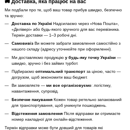
🚚 Доставка, яка працює на вас
Ми подбали про те, щоб ваш товар прибув швидко, безпечно
та зручно:
Доставка по Україні
Надсилаємо через «Нова Пошта»,
«Делівері» або будь-якого зручного для вас перевізника.
Термін доставки — 1–3 робочі дні.
Самовивіз
Ви можете забрати замовлення самостійно з
нашого складу (адресу уточнюйте при оформленні).
Ми доставляємо продукцію
у будь-яку точку України
—
швидко, зручно і без зайвих турбот.
Підбираємо
оптимальний транспорт
за ціною, часто —
догрузом, щоб зекономити ваш бюджет.
Ви замовляєте —
ми все організовуємо
: логістику,
навантаження, супровід.
Безпечне пакування
Кожен товар ретельно запакований
для транспортування, щоб уникнути пошкоджень.
Відстеження замовлення
Після відправки ви отримаєте
номер накладної для онлайн-відстеження.
Термін відправки може бути довший для товарів які