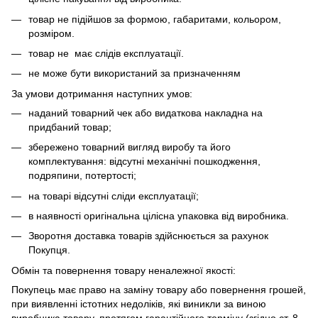
товар не підійшов за формою, габаритами, кольором,
розміром.
товар не має слідів експлуатації.
не може бути використаний за призначенням
За умови дотримання наступних умов:
наданий товарний чек або видаткова накладна на
придбаний товар;
збережено товарний вигляд виробу та його
комплектування: відсутні механічні пошкодження,
подряпини, потертості;
на товарі відсутні сліди експлуатації;
в наявності оригінальна цілісна упаковка від виробника.
Зворотня доставка товарів здійснюється за рахунок
Покупця.
Обмін та повернення товару неналежної якості:
Покупець має право на заміну товару або повернення грошей,
при виявленні істотних недоліків, які виникли за виною
виробника товару, протягом гарантійного терміну (згідно ст. 8