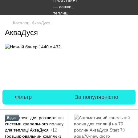
Каталог
АкваДуся
АкваДуся
Фільтр
За популярністю
Відео