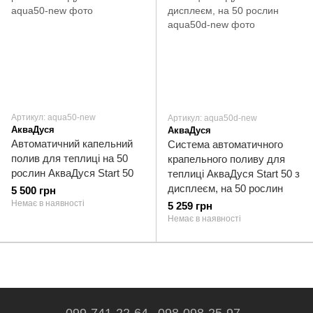
Артикул: aqua50-new
Артикул: aqua50d-new
АкваДуся
АкваДуся
Автоматичний капельний
Система автоматичного
полив для теплиці на 50
крапельного поливу для
рослин АкваДуся Start 50
теплиці АкваДуся Start 50 з
дисплеєм, на 50 рослин
5 500 грн
Немає в наявності
5 259 грн
Немає в наявності
099-741-22-64
098-098-25-97