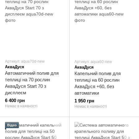
Артикул: aqua70d-new
Артикул: aqua60-new
АкваДуся
АкваДуся
Автоматичний полив для
Капельний полив для
теплиці на 70 рослин
теплиці на 60 рослин
АкваДуся Start 70 з
АкваДуся +60, без
дисплеєм
автоматики
6 400 грн
1 950 грн
Немає в наявності
Немає в наявності
Відео