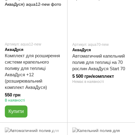
Артикул: aqua12-new
Артикул: aqua70-new
АкваДуся
АкваДуся
Комплект для розширення
Автоматичний капельний
системи крапельного
полив для теплиці на 70
поливу для теплиці
рослин АкваДуся Start 70
АкваДуся +12
5 500 грн/комплект
(розширювальний
Немає в наявності
комплект АкваДуся)
550 грн
В наявності
Купити