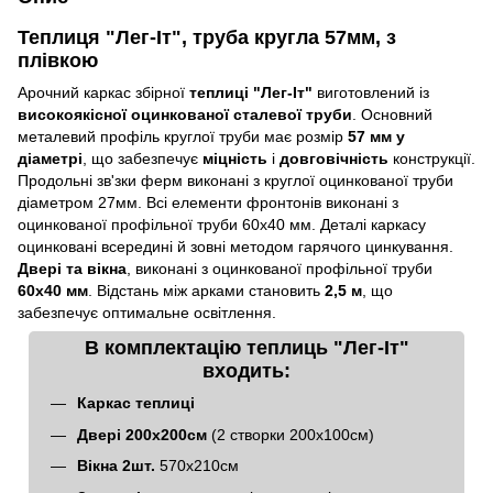
Теплиця "
Лег-Іт
"
, труба кругла 57мм, з
плівкою
Арочний каркас збірної
теплиці "Лег-Іт
"
виготовлений із
високоякісної оцинкованої сталевої труби
. Основний
металевий профіль круглої труби має розмір
57 мм у
діаметрі
, що забезпечує
міцність
і
довговічність
конструкції.
Продольні зв'зки ферм виконані з круглої оцинкованої труби
діаметром 27мм. Всі елементи фронтонів виконані з
оцинкованої профільної труби 60х40 мм. Деталі каркасу
оцинковані всередині й зовні методом гарячого цинкування.
Двері та вікна
, виконані з оцинкованої профільної труби
60х40 мм
. Відстань між арками становить
2,5
м
, що
забезпечує оптимальне освітлення.
В комплектацію теплиць "
Лег-Іт
"
входить:
Каркас теплиці
Двері 200x200см
(2 створки 200х100см)
Вікна 2шт.
570x210см