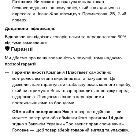
Готівкою
: Ви можете розрахуватись за товар
безпосередньов в нашому офісі, який знаходиться за
адресою: м. Івано-Франківськ,вул. Промислова, 2Б, 2-ий
поверх.
Додаткова інформація:
Відправлення відрізних товарів тільки за передоплатою 50%
від суми замовлення.
🛡️ Гарантії
Ми дбаємо про вашу впевненість у покупці, тому надаємо
прозорі гарантії:
Гарантія якості
Компанія
Пластімет
самостійно
контролює всі етапи виробництва та пакування. Це
дозволяє нам гарантувати стабільну якість кожного виробу,
який ви отримуєте.Весь товар проходить перевірку перед
відправкою. Працюємо тільки з перевіреними
постачальниками та брендами.
Обмін або повернення
Якщо товар не підійшов — ви
можете повернути або обміняти його протягом
14 днів
згідно з Законом України «Про захист прав споживачів».
Головне — щоб товар зберіг товарний вигляд та упаковку.