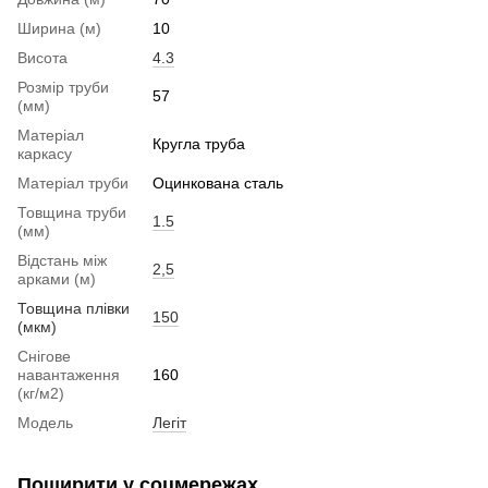
Ширина (м)
10
Висота
4.3
Розмір труби
57
(мм)
Матеріал
Кругла труба
каркасу
Матеріал труби
Оцинкована сталь
Товщина труби
1.5
(мм)
Відстань між
2,5
арками (м)
Товщина плівки
150
(мкм)
Снігове
навантаження
160
(кг/м2)
Модель
Легіт
Поширити у соцмережах