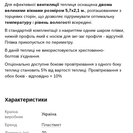
Для ефективної
вентиляції
теплиця оснащена
двома
великими вікнами розміром 5,7х2,1 м.
, розташованими з
торцевих сторін, що дозволяє підтримувати оптимальну
температуру
і
рівень вологості
всередині.
В стандартній комплектації з накриттям одним шаром плівки,
нижній профіль який є носієм для зиг-заг профіля - відсутній.
Плівка прикопується по периметру.
В даній теплиці не використовуються хрестовинно-
болтові з'єднання.
Опціонально доступне бокове провітрювання з одного боку
теплиці становить 5% від вартості теплиці. Провітрювання з
обох боків - відповідно + 10%
Характеристики
Країна
Україна
виробник
Бренд
Пластімет
Довжина (м)
70