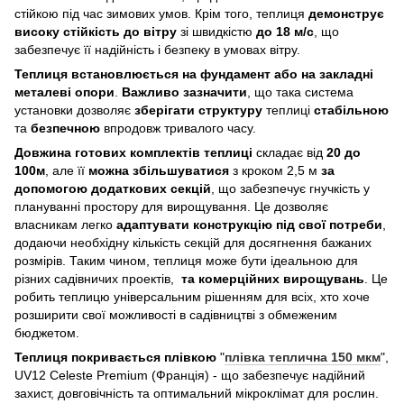
стійкою під час зимових умов. Крім того, теплиця
демонструє
високу стійкість до вітру
зі швидкістю
до 18 м/с
, що
забезпечує її надійність і безпеку в умовах вітру.
Теплиця встановлюється на фундамент або на закладні
металеві опори
.
Важливо зазначити
, що така система
установки дозволяє
зберігати структуру
теплиці
стабільною
та
безпечною
впродовж тривалого часу.
Довжина готових комплектів теплиці
складає від
20 до
100м
, але її
можна збільшуватися
з кроком 2,5 м
за
допомогою додаткових секцій
, що забезпечує гнучкість у
плануванні простору для вирощування. Це дозволяє
власникам легко
адаптувати конструкцію під свої потреби
,
додаючи необхідну кількість секцій для досягнення бажаних
розмірів. Таким чином, теплиця може бути ідеальною для
різних садівничих проектів,
та комерційних вирощувань
. Це
робить теплицю універсальним рішенням для всіх, хто хоче
розширити свої можливості в садівництві з обмеженим
бюджетом.
Теплиця покривається плівкою
"
плівка теплична 150 мкм
",
UV12 Celeste Premium (Франція) - що забезпечує надійний
захист, довговічність та оптимальний мікроклімат для рослин.