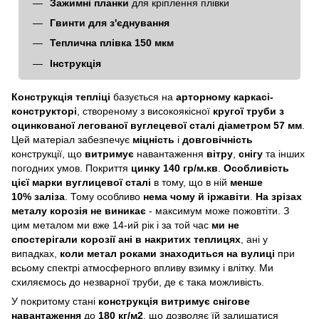
Зажимні планки
для кріплення плівки
Гвинти для з'єднування
Теплична плівка 150 мкм
Інструкція
Конструкція тепліці
базується на
арторному каркасі-
конструкторі
, створеному з високоякісної
кругої труби з
оцинкованої легованої вуглецевої сталі діаметром 57 мм
.
Цей матеріал забезпечує
міцність
і
довговічність
конструкції, що
витримує
навантаження
вітру
,
снігу
та інших
погодних умов. Покриття
цинку 140 гр/м.кв
.
Особливість
цієї марки вуглицевої сталі
в тому, що в ній
менше
10% заліза
. Тому особливо
нема чому й іржавіти
.
На зрізах
металу корозія не виникає
- максимум може пожовтіти. З
цим металом ми вже 14-ий рік і за той час
ми не
спостерігали корозії ані в накритих теплицях
, ані у
випадках,
коли метал роками знаходиться на вулиці
при
всьому спектрі атмосферного впливу взимку і влітку. Ми
схиляємось до незварної труби, де є така можливість.
У покритому стані
конструкція витримує снігове
навантаження
до
180 кг/м2
, що дозволяє їй залишатися