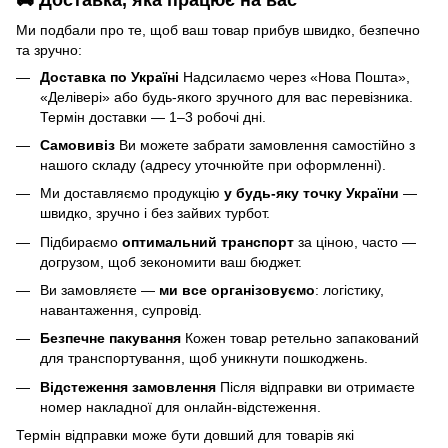
🚚 Доставка, яка працює на вас
Ми подбали про те, щоб ваш товар прибув швидко, безпечно
та зручно:
Доставка по Україні
Надсилаємо через «Нова Пошта»,
«Делівері» або будь-якого зручного для вас перевізника.
Термін доставки — 1–3 робочі дні.
Самовивіз
Ви можете забрати замовлення самостійно з
нашого складу (адресу уточнюйте при оформленні).
Ми доставляємо продукцію
у будь-яку точку України
—
швидко, зручно і без зайвих турбот.
Підбираємо
оптимальний транспорт
за ціною, часто —
догрузом, щоб зекономити ваш бюджет.
Ви замовляєте —
ми все організовуємо
: логістику,
навантаження, супровід.
Безпечне пакування
Кожен товар ретельно запакований
для транспортування, щоб уникнути пошкоджень.
Відстеження замовлення
Після відправки ви отримаєте
номер накладної для онлайн-відстеження.
Термін відправки може бути довший для товарів які