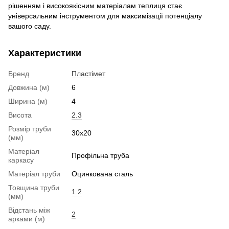
рішенням і високоякісним матеріалам теплиця стає
універсальним інструментом для максимізації потенціалу
вашого саду.
Характеристики
Бренд
Пластімет
Довжина (м)
6
Ширина (м)
4
Висота
2.3
Розмір труби
30x20
(мм)
Матеріал
Профільна труба
каркасу
Матеріал труби
Оцинкована сталь
Товщина труби
1.2
(мм)
Відстань між
2
арками (м)