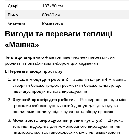
Двері
187×80 см
Вікно
80×80 см
Упаковка
Компактна
Вигоди та переваги теплиці
«Маївка»
Теплиця шириною 4 метри
має численні переваги, які
роблять її привабливим вибором для садівників:
I. Переваги щодо простору
Більше місця для рослин:
– Завдяки ширині 4 м можна
створити більше грядок і розмістити більше культур, що
підвищує продуктивність вирощування.
Зручний простір для роботи:
– Розширені проходи між
грядками забезпечують легкий доступ для догляду за
рослинами, поливу, підв’язування та збору врожаю.
Можливість вирощування різних культур:
– Широка
теплиця підходить для комбінованого вирощування як
низькорослих, так і високорослих культур, відкриваючи