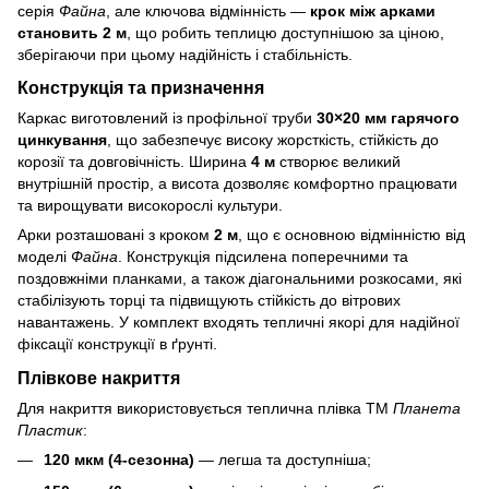
серія
Файна
, але ключова відмінність —
крок між арками
становить 2 м
, що робить теплицю доступнішою за ціною,
зберігаючи при цьому надійність і стабільність.
Конструкція та призначення
Каркас виготовлений із профільної труби
30×20 мм гарячого
цинкування
, що забезпечує високу жорсткість, стійкість до
корозії та довговічність. Ширина
4 м
створює великий
внутрішній простір, а висота дозволяє комфортно працювати
та вирощувати високорослі культури.
Арки розташовані з кроком
2 м
, що є основною відмінністю від
моделі
Файна
. Конструкція підсилена поперечними та
поздовжніми планками, а також діагональними розкосами, які
стабілізують торці та підвищують стійкість до вітрових
навантажень. У комплект входять тепличні якорі для надійної
фіксації конструкції в ґрунті.
Плівкове накриття
Для накриття використовується теплична плівка ТМ
Планета
Пластик
:
120 мкм (4‑сезонна)
— легша та доступніша;