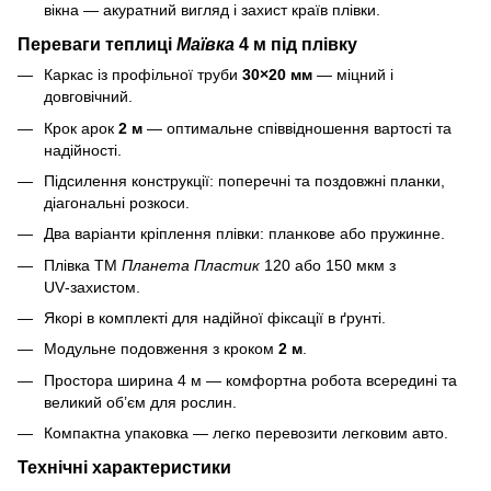
вікна — акуратний вигляд і захист країв плівки.
Переваги теплиці
Маївка
4 м під плівку
Каркас із профільної труби
30×20 мм
— міцний і
довговічний.
Крок арок
2 м
— оптимальне співвідношення вартості та
надійності.
Підсилення конструкції: поперечні та поздовжні планки,
діагональні розкоси.
Два варіанти кріплення плівки: планкове або пружинне.
Плівка ТМ
Планета Пластик
120 або 150 мкм з
UV‑захистом.
Якорі в комплекті для надійної фіксації в ґрунті.
Модульне подовження з кроком
2 м
.
Простора ширина 4 м — комфортна робота всередині та
великий об’єм для рослин.
Компактна упаковка — легко перевозити легковим авто.
Технічні характеристики