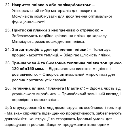
Накриття плівкою або полікарбонатом:
–
Універсальний вибір матеріалів для покриття. –
Можливість комбінувати для досягнення оптимальної
функціональності.
Притискні планки з неопреновою стрічкою:
–
Забезпечують надійне кріплення плівки до каркасу. –
Мінімізують ризик пошкодження плівки.
Зигзаг-профіль для кріплення плівки:
– Полегшує
процес накриття теплиці. – Зберігає цілісність плівки.
Три-шарова 4 та 6-сезонна теплична плівка товщиною
120 або150 мкм:
– Відзначається високою міцністю і
довговічністю. – Створює оптимальний мікроклімат для
рослин протягом усіх сезонів.
Теплична плівка "Планета Пластик":
– Відома якість від
українського виробника. – Привабливий зовнішній вигляд і
перевірена ефективність.
Цей структурований огляд демонструє, як особливості теплиці
«Маївка» сприяють підвищенню продуктивності, забезпечують
довговічність конструкції та створюють ідеальні умови для
вирощування рослин. Завдяки продуманим інженерним