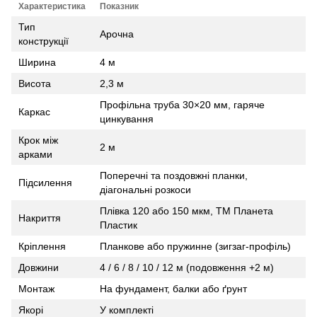
Характеристика
Показник
Тип
Арочна
конструкції
Ширина
4 м
Висота
2,3 м
Профільна труба 30×20 мм, гаряче
Каркас
цинкування
Крок між
2 м
арками
Поперечні та поздовжні планки,
Підсилення
діагональні розкоси
Плівка 120 або 150 мкм, ТМ Планета
Накриття
Пластик
Кріплення
Планкове або пружинне (зигзаг‑профіль)
Довжини
4 / 6 / 8 / 10 / 12 м (подовження +2 м)
Монтаж
На фундамент, балки або ґрунт
Якорі
У комплекті