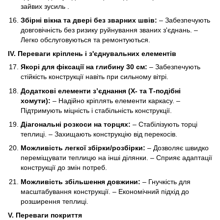
зайвих зусиль .
Збірні вікна та двері без зварних швів:
– Забезпечують
довговічність без ризику руйнування званих з'єднань. –
Легко обслуговуються та ремонтуються.
IV. Переваги кріплень і з'єднувальних елементів
Якорі для фіксації на глибину 30 см:
– Забезпечують
стійкість конструкції навіть при сильному вітрі.
Додаткові елементи з’єднання (Х- та Т-подібні
хомути):
– Надійно кріплять елементи каркасу. –
Підтримують міцність і стабільність конструкції.
Діагональні розкоси на торцях:
– Стабілізують торці
теплиці. – Захищають конструкцію від перекосів.
Можливість легкої збірки/розбірки:
– Дозволяє швидко
переміщувати теплицю на інші ділянки. – Сприяє адаптації
конструкції до змін потреб.
Можливість збільшення довжини:
– Гнучкість для
масштабування конструкції. – Економічний підхід до
розширення теплиці.
V. Переваги покриття