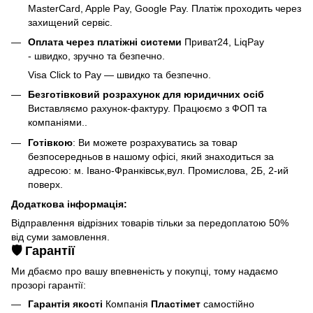
MasterCard, Apple Pay, Google Pay. Платіж проходить через
захищений сервіс.
Оплата через платіжні системи
Приват24, LiqPay
- швидко, зручно та безпечно.
Visa Click to Pay — швидко та безпечно.
Безготівковий розрахунок для юридичних осіб
Виставляємо рахунок-фактуру. Працюємо з ФОП та
компаніями..
Готівкою
: Ви можете розрахуватись за товар
безпосередньов в нашому офісі, який знаходиться за
адресою: м. Івано-Франківськ,вул. Промислова, 2Б, 2-ий
поверх.
Додаткова інформація:
Відправлення відрізних товарів тільки за передоплатою 50%
від суми замовлення.
🛡️ Гарантії
Ми дбаємо про вашу впевненість у покупці, тому надаємо
прозорі гарантії:
Гарантія якості
Компанія
Пластімет
самостійно