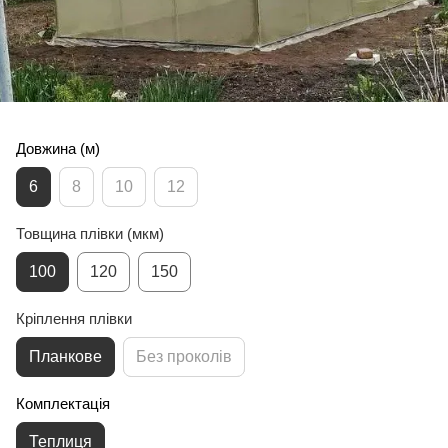
Довжина (м)
6
8
10
12
Товщина плівки (мкм)
100
120
150
Кріплення плівки
Планкове
Без проколів
Комплектація
Теплиця