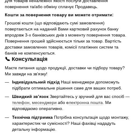
Для товарів неналежної якості послуги доставлення
повернення та/або обміну сплачує Продавець.
Кошти за повернення товару ви можете отримати:
Грошові кошти (що відповідають сумі замовлення)
повертаються на наданий Вами картковий рахунок банку
впродовж 3-х банківських днів з моменту повернення товара.
Повернення грошей здійснюється тільки за товар. Вартість
доставки замовлених товарів, комісії платіжних систем та
банків не компенсуються.
📞 Консультація
Маєте питання щодо продукції, доставки чи підбору товару?
Ми завжди на зв’язку!
Індивідуальний підхід
Наші менеджери допоможуть
підібрати оптимальне рішення саме для ваших потреб.
Швидкий зв’язок
Звертайтесь у зручний для вас спосіб —
телефон
,
месенджери
або е
лектронна пошта
. Ми
відповідаємо оперативно.
Технічна підтримка
Потрібна консультація щодо монтажу,
характеристик чи сумісності? Наші фахівці нададуть
детальну інформацію.