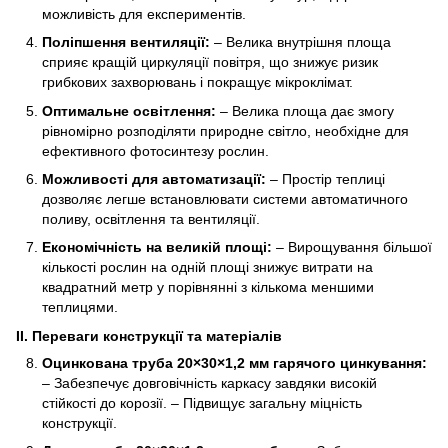
можливість для експериментів.
Поліпшення вентиляції:
– Велика внутрішня площа
сприяє кращій циркуляції повітря, що знижує ризик
грибкових захворювань і покращує мікроклімат.
Оптимальне освітлення:
– Велика площа дає змогу
рівномірно розподіляти природне світло, необхідне для
ефективного фотосинтезу рослин.
Можливості для автоматизації:
– Простір теплиці
дозволяє легше встановлювати системи автоматичного
поливу, освітлення та вентиляції.
Економічність на великій площі:
– Вирощування більшої
кількості рослин на одній площі знижує витрати на
квадратний метр у порівнянні з кількома меншими
теплицями.
II. Переваги конструкції та матеріалів
Оцинкована труба 20×30×1,2 мм гарячого цинкування:
– Забезпечує довговічність каркасу завдяки високій
стійкості до корозії. – Підвищує загальну міцність
конструкції.