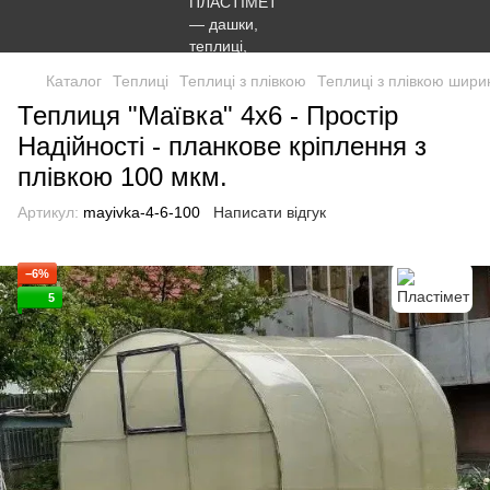
Каталог
Теплиці
Теплиці з плівкою
Теплиці з плівкою шири
Теплиця "Маївка" 4х6 - Простір
Надійності - планкове кріплення з
плівкою 100 мкм.
Артикул:
mayivka-4-6-100
Написати відгук
−6%
5