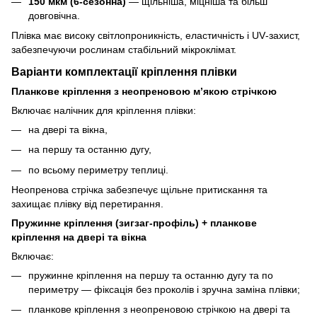
150 мкм (6‑сезонна)
— щільніша, міцніша та більш
довговічна.
Плівка має високу світлопроникність, еластичність і UV‑захист,
забезпечуючи рослинам стабільний мікроклімат.
Варіанти комплектації кріплення плівки
Планкове кріплення з неопреновою м’якою стрічкою
Включає налічник для кріплення плівки:
на двері та вікна,
на першу та останню дугу,
по всьому периметру теплиці.
Неопренова стрічка забезпечує щільне притискання та
захищає плівку від перетирання.
Пружинне кріплення (зигзаг‑профіль) + планкове
кріплення на двері та вікна
Включає:
пружинне кріплення на першу та останню дугу та по
периметру — фіксація без проколів і зручна заміна плівки;
планкове кріплення з неопреновою стрічкою на двері та