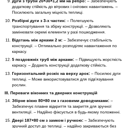
Дуги з труби 20×30×1,2 мм на ребро:
– Забезпечують
додаткову стійкість до вітрових і снігових навантажень. –
Посилюють загальну міцність теплиці.
Розбірні дуги з 3-х частин:
– Полегшують
транспортування та збірку конструкції. – Дозволяють
замінювати окремі елементи у разі пошкодження.
Відстань між арками 2 м:
– Забезпечує стабільність
конструкції. – Оптимально розподіляє навантаження по
каркасу.
5 поздовжніх труб між арками:
– Підвищують жорсткість
каркасу. – Додають конструкції додаткову стійкість.
Горизонтальний розкіс на верху арок:
– Посилює дуги
теплиці. – Може використовуватися для підв’язування
рослин.
III. Переваги віконних та дверних конструкцій
Збірне вікно 80×80 см з газовими доводчиками:
–
Забезпечує плавне відкриття та закриття для зручної
вентиляції. – Надійно фіксується в будь-якому положенні.
Двері 187×80 см з замком і ручкою:
– Забезпечують
зручний доступ до теплиці. – надійно закриваються без