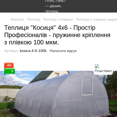
Каталог
Теплиці
Теплиці з плівкою
Теплиці з плівкою шири
Теплиця "Косиця" 4х6 - Простір
Професіоналів - пружинне кріплення
з плівкою 100 мкм.
Артикул:
kosica-4-6-100k
Написати відгук
−6%
5