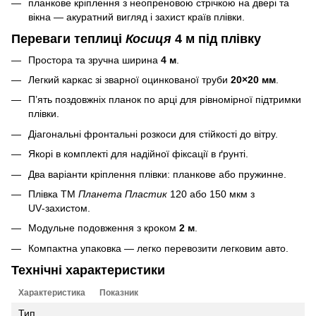
планкове кріплення з неопреновою стрічкою на двері та
вікна — акуратний вигляд і захист країв плівки.
Переваги теплиці
Косиця
4 м під плівку
Простора та зручна ширина
4 м
.
Легкий каркас зі зварної оцинкованої труби
20×20 мм
.
П’ять поздовжніх планок по арці для рівномірної підтримки
плівки.
Діагональні фронтальні розкоси для стійкості до вітру.
Якорі в комплекті для надійної фіксації в ґрунті.
Два варіанти кріплення плівки: планкове або пружинне.
Плівка ТМ
Планета Пластик
120 або 150 мкм з
UV‑захистом.
Модульне подовження з кроком
2 м
.
Компактна упаковка — легко перевозити легковим авто.
Технічні характеристики
Характеристика
Показник
Тип