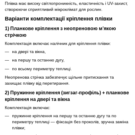
Плівка має високу світлопроникність, еластичність і UV‑захист,
створюючи сприятливий мікроклімат для рослин.
Варіанти комплектації кріплення плівки
1) Планкове кріплення з неопреновою м’якою
стрічкою
Комплектація включає налічник для кріплення плівки:
на двері та вікна,
на першу та останню дугу,
по всьому периметру теплиці.
Неопренова стрічка забезпечує щільне притискання та
захищає плівку від перетирання.
2) Пружинне кріплення (зигзаг‑профіль) + планкове
кріплення на двері та вікна
Комплектація включає:
пружинне кріплення на першу та останню дугу та по
периметру теплиці — фіксація без проколів, зручна заміна
плівки;