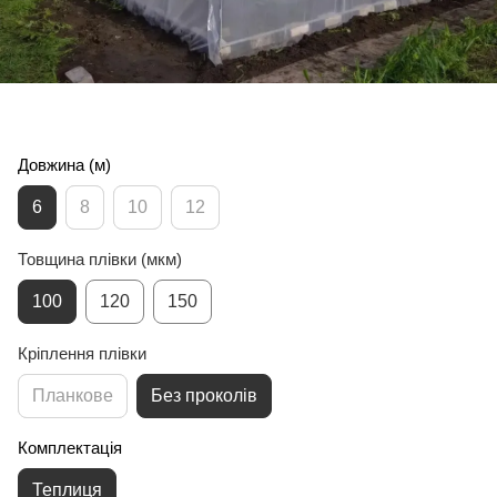
Довжина (м)
6
8
10
12
Товщина плівки (мкм)
100
120
150
Кріплення плівки
Планкове
Без проколів
Комплектація
Теплиця