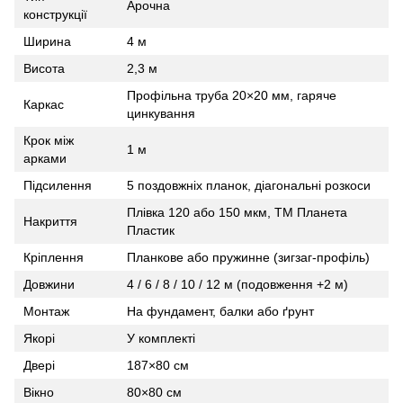
Арочна
конструкції
Ширина
4 м
Висота
2,3 м
Профільна труба 20×20 мм, гаряче
Каркас
цинкування
Крок між
1 м
арками
Підсилення
5 поздовжніх планок, діагональні розкоси
Плівка 120 або 150 мкм, ТМ Планета
Накриття
Пластик
Кріплення
Планкове або пружинне (зигзаг‑профіль)
Довжини
4 / 6 / 8 / 10 / 12 м (подовження +2 м)
Монтаж
На фундамент, балки або ґрунт
Якорі
У комплекті
Двері
187×80 см
Вікно
80×80 см