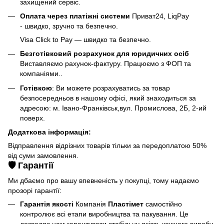
захищений сервіс.
Оплата через платіжні системи
Приват24, LiqPay
- швидко, зручно та безпечно.
Visa Click to Pay — швидко та безпечно.
Безготівковий розрахунок для юридичних осіб
Виставляємо рахунок-фактуру. Працюємо з ФОП та
компаніями..
Готівкою
: Ви можете розрахуватись за товар
безпосередньов в нашому офісі, який знаходиться за
адресою: м. Івано-Франківськ,вул. Промислова, 2Б, 2-ий
поверх.
Додаткова інформація:
Відправлення відрізних товарів тільки за передоплатою 50%
від суми замовлення.
🛡️ Гарантії
Ми дбаємо про вашу впевненість у покупці, тому надаємо
прозорі гарантії:
Гарантія якості
Компанія
Пластімет
самостійно
контролює всі етапи виробництва та пакування. Це
дозволяє нам гарантувати стабільну якість кожного виробу,