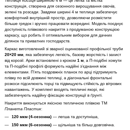
Теплиця
Косиця
шириною 4 м — це легка та містка
конструкція, створена для сезонного вирощування овочів,
зелені та розсади. Завдяки ширині 4 м теплиця забезпечує
комфортний внутрішній простір, дозволяючи розмістити
більше грядок і зручно працювати всередині. Модель поєднує
доступність плівкового накриття з продуманою конструкцією
каркасу, що робить її оптимальним вибором для дачних
ділянок та приватних господарств.
Каркас виготовлений зі зварної оцинкованої профільної труби
20×20 мм
, яка забезпечує легкість, базову жорсткість і захист
від корозії. Арки встановлені з кроком
1 м
, а П‑подібні хомути
та П‑подібні профілі формують надійні з’єднання між
елементами. П’ять поздовжніх планок по арці підтримують
плівку по всій довжині теплиці, а діагональні фронтальні
розкоси підсилюють торці та підвищують стійкість до вітрових
навантажень. У комплект входять тепличні якорі, які
забезпечують надійну фіксацію конструкції в ґрунті.
Накриття виконується якісною тепличною плівкою ТМ
Планета Пластик
:
120 мкм (4‑сезонна)
— легша та доступніша,
150 мкм (6‑сезонна)
— щільніша та більш довговічна.