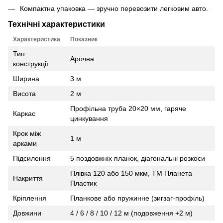
Компактна упаковка — зручно перевозити легковим авто.
Технічні характеристики
Характеристика
Показник
Тип
Арочна
конструкції
Ширина
3 м
Висота
2 м
Профільна труба 20×20 мм, гаряче
Каркас
цинкування
Крок між
1 м
арками
Підсилення
5 поздовжніх планок, діагональні розкоси
Плівка 120 або 150 мкм, ТМ Планета
Накриття
Пластик
Кріплення
Планкове або пружинне (зигзаг‑профіль)
Довжини
4 / 6 / 8 / 10 / 12 м (подовження +2 м)