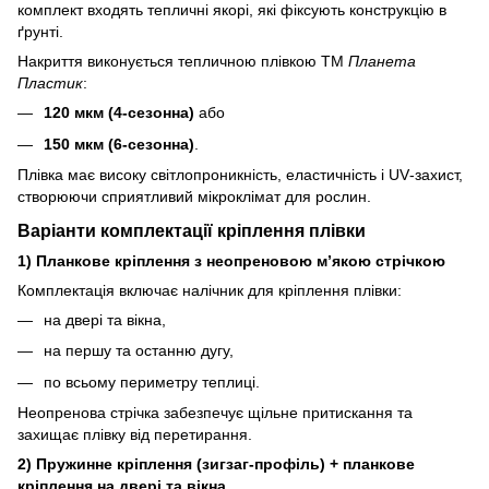
комплект входять тепличні якорі, які фіксують конструкцію в
ґрунті.
Накриття виконується тепличною плівкою ТМ
Планета
Пластик
:
120 мкм (4‑сезонна)
або
150 мкм (6‑сезонна)
.
Плівка має високу світлопроникність, еластичність і UV‑захист,
створюючи сприятливий мікроклімат для рослин.
Варіанти комплектації кріплення плівки
1) Планкове кріплення з неопреновою м’якою стрічкою
Комплектація включає налічник для кріплення плівки:
на двері та вікна,
на першу та останню дугу,
по всьому периметру теплиці.
Неопренова стрічка забезпечує щільне притискання та
захищає плівку від перетирання.
2) Пружинне кріплення (зигзаг‑профіль) + планкове
кріплення на двері та вікна