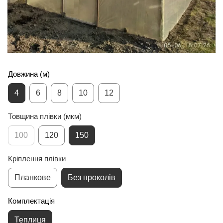
Довжина (м)
4
6
8
10
12
Товщина плівки (мкм)
100
120
150
Кріплення плівки
Планкове
Без проколів
Комплектація
Теплиця