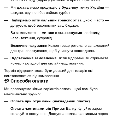
нашого складу (адресу уточнюйте при оформленні).
Ми доставляємо продукцію
у будь-яку точку України
—
швидко, зручно і без зайвих турбот.
Підбираємо
оптимальний транспорт
за ціною, часто —
догрузом, щоб зекономити ваш бюджет.
Ви замовляєте —
ми все організовуємо
: логістику,
навантаження, супровід.
Безпечне пакування
Кожен товар ретельно запакований
для транспортування, щоб уникнути пошкоджень.
Відстеження замовлення
Після відправки ви отримаєте
номер накладної для онлайн-відстеження.
Термін відправки може бути довший для товарів які
виготовляються під замовлення.
💳 Способи оплати
Ми пропонуємо кілька варіантів оплати, щоб вам було
максимально зручно:
Оплата при отриманні (накладений платіж)
Оплата частинами від ПриватБанку
Купуйте зараз —
сплачуйте поступово! Доступна оплата частинами через