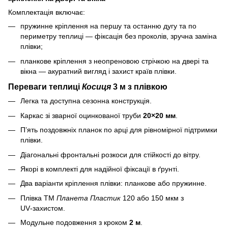
Комплектація включає:
пружинне кріплення на першу та останню дугу та по
периметру теплиці — фіксація без проколів, зручна заміна
плівки;
планкове кріплення з неопреновою стрічкою на двері та
вікна — акуратний вигляд і захист країв плівки.
Переваги теплиці
Косиця
3 м з плівкою
Легка та доступна сезонна конструкція.
Каркас зі зварної оцинкованої труби
20×20 мм
.
П’ять поздовжніх планок по арці для рівномірної підтримки
плівки.
Діагональні фронтальні розкоси для стійкості до вітру.
Якорі в комплекті для надійної фіксації в ґрунті.
Два варіанти кріплення плівки: планкове або пружинне.
Плівка ТМ
Планета Пластик
120 або 150 мкм з
UV‑захистом.
Модульне подовження з кроком
2 м
.