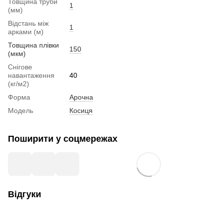
Товщина труби
1
(мм)
Відстань між
1
арками (м)
Товщина плівки
150
(мкм)
Снігове
навантаження
40
(кг/м2)
Форма
Арочна
Модель
Косиця
Поширити у соцмережах
Відгуки