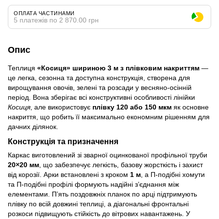
ОПЛАТА ЧАСТИНАМИ
5 платежів по 2 870.00 грн
Опис
Теплиця
«Косиця» шириною 3 м з плівковим накриттям
—
це легка, сезонна та доступна конструкція, створена для
вирощування овочів, зелені та розсади у весняно‑осінній
період. Вона зберігає всі конструктивні особливості лінійки
Косиця
, але використовує
плівку 120 або 150 мкм
як основне
накриття, що робить її максимально економним рішенням для
дачних ділянок.
Конструкція та призначення
Каркас виготовлений зі зварної оцинкованої профільної труби
20×20 мм
, що забезпечує легкість, базову жорсткість і захист
від корозії. Арки встановлені з кроком
1 м
, а П‑подібні хомути
та П‑подібні профілі формують надійні з’єднання між
елементами. П’ять поздовжніх планок по арці підтримують
плівку по всій довжині теплиці, а діагональні фронтальні
розкоси підвищують стійкість до вітрових навантажень. У