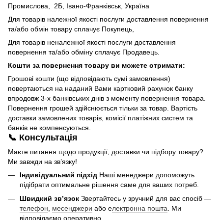
Промислова, 2Б, Івано-Франківськ, Україна
Для товарів належної якості послуги доставлення повернення
та/або обмін товару сплачує Покупець,
Для товарів неналежної якості послуги доставлення
повернення та/або обміну сплачує Продавець.
Кошти за повернення товару ви можете отримати:
Грошові кошти (що відповідають сумі замовлення)
повертаються на наданий Вами картковий рахунок банку
впродовж 3-х банківських днів з моменту повернення товара.
Повернення грошей здійснюється тільки за товар. Вартість
доставки замовлених товарів, комісії платіжних систем та
банків не компенсуються.
📞 Консультація
Маєте питання щодо продукції, доставки чи підбору товару?
Ми завжди на зв’язку!
Індивідуальний підхід
Наші менеджери допоможуть
підібрати оптимальне рішення саме для ваших потреб.
Швидкий зв’язок
Звертайтесь у зручний для вас спосіб —
телефон
,
месенджери
або е
лектронна пошта
. Ми
відповідаємо оперативно.