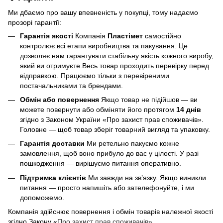
Ми дбаємо про вашу впевненість у покупці, тому надаємо
прозорі гарантії:
Гарантія якості
Компанія
Пластімет
самостійно
контролює всі етапи виробництва та пакування. Це
дозволяє нам гарантувати стабільну якість кожного виробу,
який ви отримуєте.Весь товар проходить перевірку перед
відправкою. Працюємо тільки з перевіреними
постачальниками та брендами.
Обмін або повернення
Якщо товар не підійшов — ви
можете повернути або обміняти його протягом
14 днів
згідно з Законом України «Про захист прав споживачів».
Головне — щоб товар зберіг товарний вигляд та упаковку.
Гарантія доставки
Ми ретельно пакуємо кожне
замовлення, щоб воно прибуло до вас у цілості. У разі
пошкодження — вирішуємо питання оперативно.
Підтримка клієнтів
Ми завжди на зв’язку. Якщо виникли
питання — просто напишіть або зателефонуйте, і ми
допоможемо.
Компанія здійснює повернення і обмін товарів належної якості
згідно Закону «
Про захист прав споживачів»
.