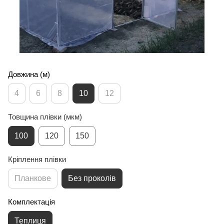
Довжина (м)
4
6
8
10
12
Товщина плівки (мкм)
100
120
150
Кріплення плівки
Планкове
Без проколів
Комплектація
Теплиця