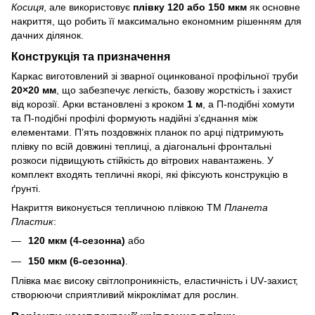
Косиця
, але використовує
плівку 120 або 150 мкм
як основне
накриття, що робить її максимально економним рішенням для
дачних ділянок.
Конструкція та призначення
Каркас виготовлений зі зварної оцинкованої профільної труби
20×20 мм
, що забезпечує легкість, базову жорсткість і захист
від корозії. Арки встановлені з кроком
1 м
, а П‑подібні хомути
та П‑подібні профілі формують надійні з’єднання між
елементами. П’ять поздовжніх планок по арці підтримують
плівку по всій довжині теплиці, а діагональні фронтальні
розкоси підвищують стійкість до вітрових навантажень. У
комплект входять тепличні якорі, які фіксують конструкцію в
ґрунті.
Накриття виконується тепличною плівкою ТМ
Планета
Пластик
:
120 мкм (4‑сезонна)
або
150 мкм (6‑сезонна)
.
Плівка має високу світлопроникність, еластичність і UV‑захист,
створюючи сприятливий мікроклімат для рослин.