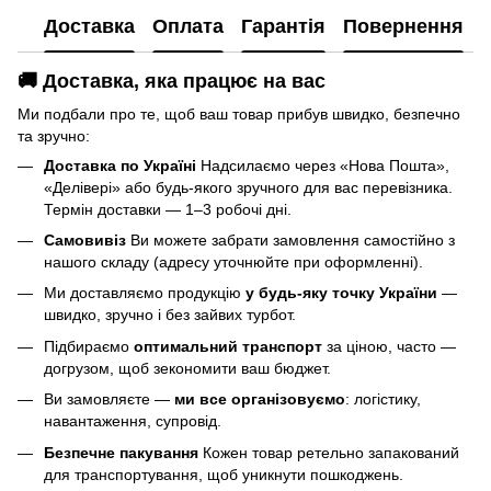
Доставка
Оплата
Гарантія
Повернення
🚚 Доставка, яка працює на вас
Ми подбали про те, щоб ваш товар прибув швидко, безпечно
та зручно:
Доставка по Україні
Надсилаємо через «Нова Пошта»,
«Делівері» або будь-якого зручного для вас перевізника.
Термін доставки — 1–3 робочі дні.
Самовивіз
Ви можете забрати замовлення самостійно з
нашого складу (адресу уточнюйте при оформленні).
Ми доставляємо продукцію
у будь-яку точку України
—
швидко, зручно і без зайвих турбот.
Підбираємо
оптимальний транспорт
за ціною, часто —
догрузом, щоб зекономити ваш бюджет.
Ви замовляєте —
ми все організовуємо
: логістику,
навантаження, супровід.
Безпечне пакування
Кожен товар ретельно запакований
для транспортування, щоб уникнути пошкоджень.