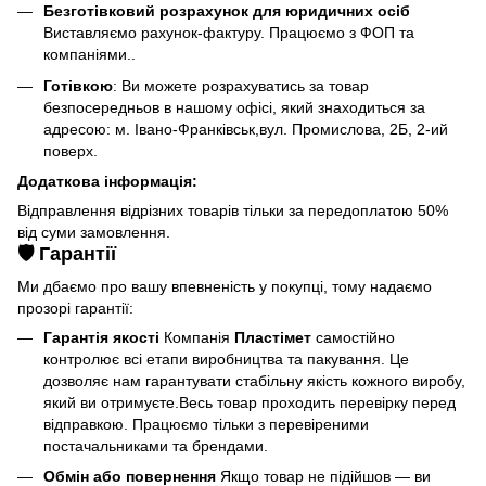
Безготівковий розрахунок для юридичних осіб
Виставляємо рахунок-фактуру. Працюємо з ФОП та
компаніями..
Готівкою
: Ви можете розрахуватись за товар
безпосередньов в нашому офісі, який знаходиться за
адресою: м. Івано-Франківськ,вул. Промислова, 2Б, 2-ий
поверх.
Додаткова інформація:
Відправлення відрізних товарів тільки за передоплатою 50%
від суми замовлення.
🛡️ Гарантії
Ми дбаємо про вашу впевненість у покупці, тому надаємо
прозорі гарантії:
Гарантія якості
Компанія
Пластімет
самостійно
контролює всі етапи виробництва та пакування. Це
дозволяє нам гарантувати стабільну якість кожного виробу,
який ви отримуєте.Весь товар проходить перевірку перед
відправкою. Працюємо тільки з перевіреними
постачальниками та брендами.
Обмін або повернення
Якщо товар не підійшов — ви