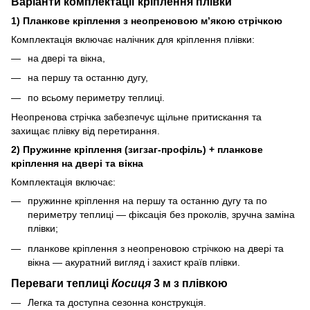
Варіанти комплектації кріплення плівки
1) Планкове кріплення з неопреновою м’якою стрічкою
Комплектація включає налічник для кріплення плівки:
на двері та вікна,
на першу та останню дугу,
по всьому периметру теплиці.
Неопренова стрічка забезпечує щільне притискання та
захищає плівку від перетирання.
2) Пружинне кріплення (зигзаг‑профіль) + планкове
кріплення на двері та вікна
Комплектація включає:
пружинне кріплення на першу та останню дугу та по
периметру теплиці — фіксація без проколів, зручна заміна
плівки;
планкове кріплення з неопреновою стрічкою на двері та
вікна — акуратний вигляд і захист країв плівки.
Переваги теплиці
Косиця
3 м з плівкою
Легка та доступна сезонна конструкція.