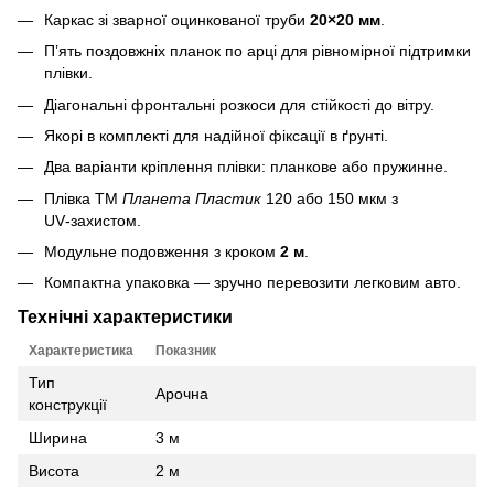
Каркас зі зварної оцинкованої труби
20×20 мм
.
П’ять поздовжніх планок по арці для рівномірної підтримки
плівки.
Діагональні фронтальні розкоси для стійкості до вітру.
Якорі в комплекті для надійної фіксації в ґрунті.
Два варіанти кріплення плівки: планкове або пружинне.
Плівка ТМ
Планета Пластик
120 або 150 мкм з
UV‑захистом.
Модульне подовження з кроком
2 м
.
Компактна упаковка — зручно перевозити легковим авто.
Технічні характеристики
Характеристика
Показник
Тип
Арочна
конструкції
Ширина
3 м
Висота
2 м