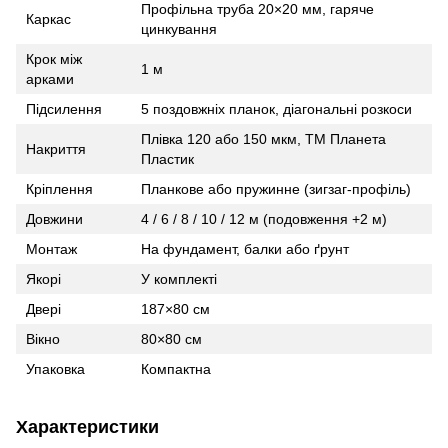
Профільна труба 20×20 мм, гаряче
Каркас
цинкування
Крок між
1 м
арками
Підсилення
5 поздовжніх планок, діагональні розкоси
Плівка 120 або 150 мкм, ТМ Планета
Накриття
Пластик
Кріплення
Планкове або пружинне (зигзаг‑профіль)
Довжини
4 / 6 / 8 / 10 / 12 м (подовження +2 м)
Монтаж
На фундамент, балки або ґрунт
Якорі
У комплекті
Двері
187×80 см
Вікно
80×80 см
Упаковка
Компактна
Характеристики