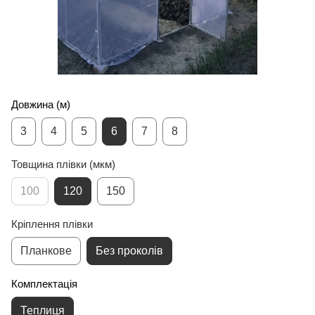
Довжина (м)
3
4
5
6
7
8
Товщина плівки (мкм)
100
120
150
Кріплення плівки
Планкове
Без проколів
Комплектація
Теплиця