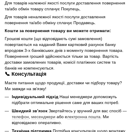
Для товарів належної якості послуги доставлення повернення
та/або обмін товару сплачує Покупець,
Для товарів неналежної якості послуги доставлення
повернення та/або обміну сплачує Продавець.
Кошти за повернення товару ви можете отримати:
Грошові кошти (що відповідають сумі замовлення)
повертаються на наданий Вами картковий рахунок банку
впродовж 3-х банківських днів з моменту повернення товара.
Повернення грошей здійснюється тільки за товар. Вартість
доставки замовлених товарів, комісії платіжних систем та
банків не компенсуються.
📞 Консультація
Маєте питання щодо продукції, доставки чи підбору товару?
Ми завжди на зв’язку!
Індивідуальний підхід
Наші менеджери допоможуть
підібрати оптимальне рішення саме для ваших потреб.
Швидкий зв’язок
Звертайтесь у зручний для вас спосіб —
телефон
,
месенджери
або е
лектронна пошта
. Ми
відповідаємо оперативно.
Технічна підтримка
Потрібна консультація щодо монтажу,