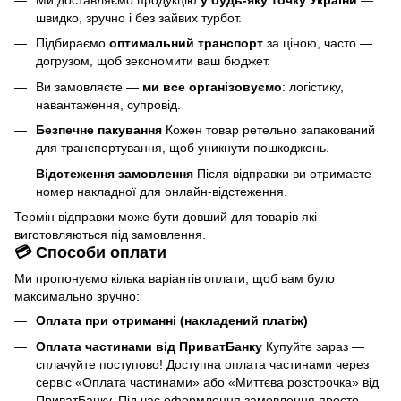
Ми доставляємо продукцію
у будь-яку точку України
—
швидко, зручно і без зайвих турбот.
Підбираємо
оптимальний транспорт
за ціною, часто —
догрузом, щоб зекономити ваш бюджет.
Ви замовляєте —
ми все організовуємо
: логістику,
навантаження, супровід.
Безпечне пакування
Кожен товар ретельно запакований
для транспортування, щоб уникнути пошкоджень.
Відстеження замовлення
Після відправки ви отримаєте
номер накладної для онлайн-відстеження.
Термін відправки може бути довший для товарів які
виготовляються під замовлення.
💳 Способи оплати
Ми пропонуємо кілька варіантів оплати, щоб вам було
максимально зручно:
Оплата при отриманні (накладений платіж)
Оплата частинами від ПриватБанку
Купуйте зараз —
сплачуйте поступово! Доступна оплата частинами через
сервіс «Оплата частинами» або «Миттєва розстрочка» від
ПриватБанку. Під час оформлення замовлення просто