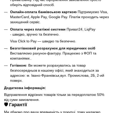
оберіть відповідний спосіб.
Онлайн-оплата банківською карткою
Підтримуємо Visa,
MasterCard, Apple Pay, Google Pay. Платіж проходить через
захищений сервіс.
Оплата через платіжні системи
Приват24, LiqPay
- швидко, зручно та безпечно.
Visa Click to Pay — швидко та безпечно.
Безготівковий розрахунок для юридичних осіб
Виставляємо рахунок-фактуру. Працюємо з ФОП та
компаніями..
Готівкою
: Ви можете розрахуватись за товар
безпосередньов в нашому офісі, який знаходиться за
адресою: м. Івано-Франківськ,вул. Промислова, 2Б, 2-ий
поверх.
Додаткова інформація:
Відправлення відрізних товарів тільки за передоплатою 50%
від суми замовлення.
🛡️ Гарантії
Ми дбаємо про вашу впевненість у покупці, тому надаємо