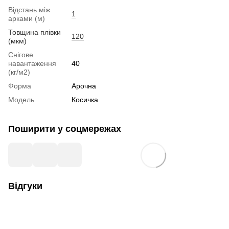
Відстань між
1
арками (м)
Товщина плівки
120
(мкм)
Снігове
навантаження
40
(кг/м2)
Форма
Арочна
Модель
Косичка
Поширити у соцмережах
Відгуки