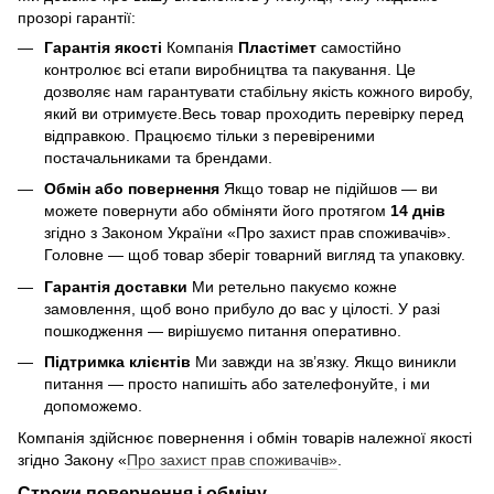
прозорі гарантії:
Гарантія якості
Компанія
Пластімет
самостійно
контролює всі етапи виробництва та пакування. Це
дозволяє нам гарантувати стабільну якість кожного виробу,
який ви отримуєте.Весь товар проходить перевірку перед
відправкою. Працюємо тільки з перевіреними
постачальниками та брендами.
Обмін або повернення
Якщо товар не підійшов — ви
можете повернути або обміняти його протягом
14 днів
згідно з Законом України «Про захист прав споживачів».
Головне — щоб товар зберіг товарний вигляд та упаковку.
Гарантія доставки
Ми ретельно пакуємо кожне
замовлення, щоб воно прибуло до вас у цілості. У разі
пошкодження — вирішуємо питання оперативно.
Підтримка клієнтів
Ми завжди на зв’язку. Якщо виникли
питання — просто напишіть або зателефонуйте, і ми
допоможемо.
Компанія здійснює повернення і обмін товарів належної якості
згідно Закону «
Про захист прав споживачів»
.
Строки повернення і обміну