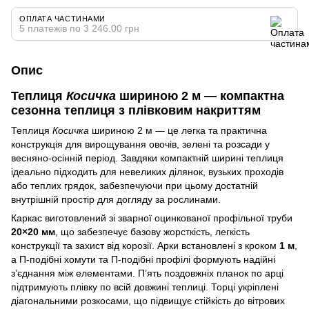
ОПЛАТА ЧАСТИНАМИ
5 платежів по 3 246.00 грн
Опис
Теплиця
Косичка
шириною 2 м — компактна
сезонна теплиця з плівковим накриттям
Теплиця
Косичка
шириною 2 м — це легка та практична
конструкція для вирощування овочів, зелені та розсади у
весняно‑осінній період. Завдяки компактній ширині теплиця
ідеально підходить для невеликих ділянок, вузьких проходів
або теплих грядок, забезпечуючи при цьому достатній
внутрішній простір для догляду за рослинами.
Каркас виготовлений зі зварної оцинкованої профільної труби
20×20 мм
, що забезпечує базову жорсткість, легкість
конструкції та захист від корозії. Арки встановлені з кроком
1 м
,
а П‑подібні хомути та П‑подібні профілі формують надійні
з’єднання між елементами. П’ять поздовжніх планок по арці
підтримують плівку по всій довжині теплиці. Торці укріплені
діагональними розкосами, що підвищує стійкість до вітрових