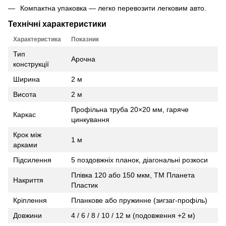
Компактна упаковка — легко перевозити легковим авто.
Технічні характеристики
Характеристика
Показник
Тип
Арочна
конструкції
Ширина
2 м
Висота
2 м
Профільна труба 20×20 мм, гаряче
Каркас
цинкування
Крок між
1 м
арками
Підсилення
5 поздовжніх планок, діагональні розкоси
Плівка 120 або 150 мкм, ТМ Планета
Накриття
Пластик
Кріплення
Планкове або пружинне (зигзаг‑профіль)
Довжини
4 / 6 / 8 / 10 / 12 м (подовження +2 м)