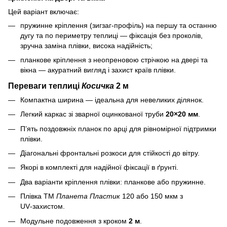
Цей варіант включає:
пружинне кріплення (зигзаг‑профіль) на першу та останню
дугу та по периметру теплиці — фіксація без проколів,
зручна заміна плівки, висока надійність;
планкове кріплення з неопреновою стрічкою на двері та
вікна — акуратний вигляд і захист країв плівки.
Переваги теплиці
Косичка
2 м
Компактна ширина — ідеальна для невеликих ділянок.
Легкий каркас зі зварної оцинкованої труби
20×20 мм
.
П’ять поздовжніх планок по арці для рівномірної підтримки
плівки.
Діагональні фронтальні розкоси для стійкості до вітру.
Якорі в комплекті для надійної фіксації в ґрунті.
Два варіанти кріплення плівки: планкове або пружинне.
Плівка ТМ
Планета Пластик
120 або 150 мкм з
UV‑захистом.
Модульне подовження з кроком
2 м
.