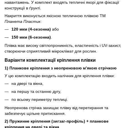
навантажень. У комплект входять тепличні якорі для фіксації
конструкції в ґрунті.
Накриття виконується якісною тепличною плівкою ТМ
Планета Пластик
:
120 мкм (4‑сезонна)
або
150 мкм (6‑сезонна)
.
Плівка має високу світлопроникність, еластичність і UV‑захист,
створюючи сприятливий мікроклімат для рослин.
Варіанти комплектації кріплення плівки
1)
Планкове кріплення з неопреновою м’якою стрічкою
У цю комплектацію входить налічник для кріплення плівки:
на двері та вікна,
на першу та останню дугу,
по всьому периметру теплиці.
Неопренова стрічка захищає плівку від перетирання та
забезпечує щільне притискання.
2)
Пружинне кріплення (зигзаг‑профіль) + планкове
кріплення на двері та вікна