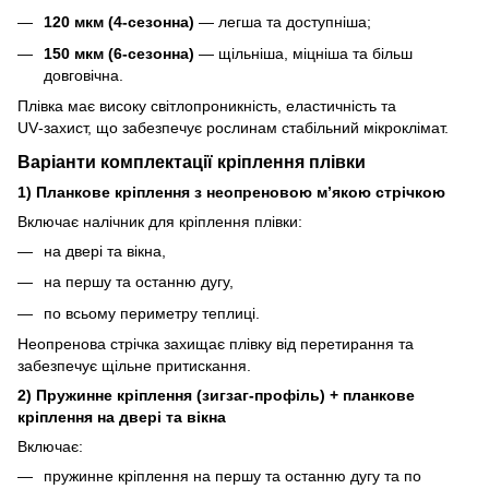
120 мкм (4‑сезонна)
— легша та доступніша;
150 мкм (6‑сезонна)
— щільніша, міцніша та більш
довговічна.
Плівка має високу світлопроникність, еластичність та
UV‑захист, що забезпечує рослинам стабільний мікроклімат.
Варіанти комплектації кріплення плівки
1) Планкове кріплення з неопреновою м’якою стрічкою
Включає налічник для кріплення плівки:
на двері та вікна,
на першу та останню дугу,
по всьому периметру теплиці.
Неопренова стрічка захищає плівку від перетирання та
забезпечує щільне притискання.
2) Пружинне кріплення (зигзаг‑профіль) + планкове
кріплення на двері та вікна
Включає:
пружинне кріплення на першу та останню дугу та по