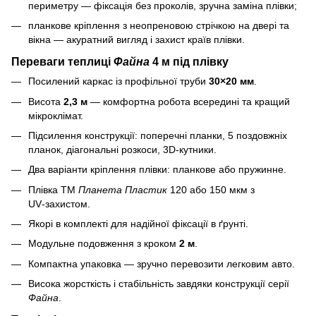
периметру — фіксація без проколів, зручна заміна плівки;
планкове кріплення з неопреновою стрічкою на двері та
вікна — акуратний вигляд і захист країв плівки.
Переваги теплиці
Файна
4 м під плівку
Посилений каркас із профільної труби
30×20 мм
.
Висота
2,3 м
— комфортна робота всередині та кращий
мікроклімат.
Підсилення конструкції: поперечні планки, 5 поздовжніх
планок, діагональні розкоси, 3D‑кутники.
Два варіанти кріплення плівки: планкове або пружинне.
Плівка ТМ
Планета Пластик
120 або 150 мкм з
UV‑захистом.
Якорі в комплекті для надійної фіксації в ґрунті.
Модульне подовження з кроком
2 м
.
Компактна упаковка — зручно перевозити легковим авто.
Висока жорсткість і стабільність завдяки конструкції серії
Файна
.