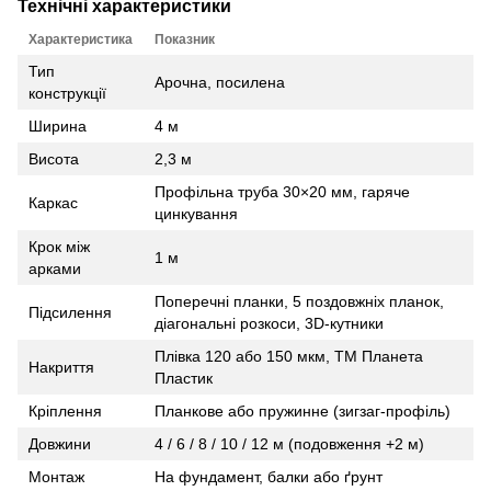
Технічні характеристики
Характеристика
Показник
Тип
Арочна, посилена
конструкції
Ширина
4 м
Висота
2,3 м
Профільна труба 30×20 мм, гаряче
Каркас
цинкування
Крок між
1 м
арками
Поперечні планки, 5 поздовжніх планок,
Підсилення
діагональні розкоси, 3D‑кутники
Плівка 120 або 150 мкм, ТМ Планета
Накриття
Пластик
Кріплення
Планкове або пружинне (зигзаг‑профіль)
Довжини
4 / 6 / 8 / 10 / 12 м (подовження +2 м)
Монтаж
На фундамент, балки або ґрунт