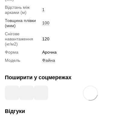
Відстань між
1
арками (м)
Товщина плівки
100
(мкм)
Снігове
навантаження
120
(кг/м2)
Форма
Арочна
Модель
Файна
Поширити у соцмережах
Відгуки