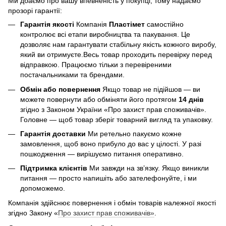
Ми дбаємо про вашу впевненість у покупці, тому надаємо
прозорі гарантії:
Гарантія якості
Компанія
Пластімет
самостійно
контролює всі етапи виробництва та пакування. Це
дозволяє нам гарантувати стабільну якість кожного виробу,
який ви отримуєте.Весь товар проходить перевірку перед
відправкою. Працюємо тільки з перевіреними
постачальниками та брендами.
Обмін або повернення
Якщо товар не підійшов — ви
можете повернути або обміняти його протягом
14 днів
згідно з Законом України «Про захист прав споживачів».
Головне — щоб товар зберіг товарний вигляд та упаковку.
Гарантія доставки
Ми ретельно пакуємо кожне
замовлення, щоб воно прибуло до вас у цілості. У разі
пошкодження — вирішуємо питання оперативно.
Підтримка клієнтів
Ми завжди на зв’язку. Якщо виникли
питання — просто напишіть або зателефонуйте, і ми
допоможемо.
Компанія здійснює повернення і обмін товарів належної якості
згідно Закону «
Про захист прав споживачів»
.