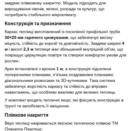
завдяки плівковому накриттю. Модель підходить для
вирощування овочів, зелені, розсади та культур, що
потребують стабільного мікроклімату.
Конструкція та призначення
Каркас теплиці виготовлений із посиленої профільної труби
30×20 мм гарячого цинкування
, що забезпечує високу
міцність, стійкість до корозії та довговічність. Завдяки ширині
4
м
і висоті
2,3 м
теплиця має збільшений внутрішній об’єм, що
покращує циркуляцію повітря та створює комфортні умови для
рослин.
Арки встановлені з кроком
1 м
, а конструкція підсилена
поперечними планками, п’ятьма поздовжніми планками,
діагональними розкосами та 3D‑кутниками. Така система
забезпечує жорсткість каркасу та стійкість до вітрових
навантажень, що особливо важливо для великих теплиць.
У комплект входять тепличні якорі, які фіксують конструкцію в
ґрунті та запобігають її зміщенню.
Плівкове накриття
Верх теплиці накривається якісною тепличною плівкою ТМ
Планета Пластик
: