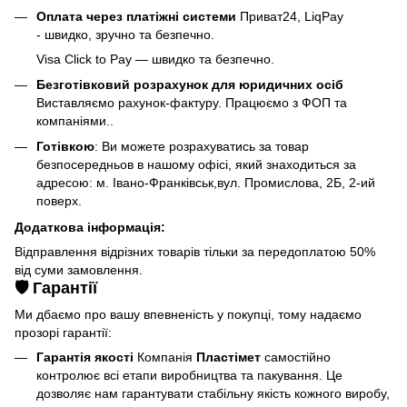
Оплата через платіжні системи
Приват24, LiqPay
- швидко, зручно та безпечно.
Visa Click to Pay — швидко та безпечно.
Безготівковий розрахунок для юридичних осіб
Виставляємо рахунок-фактуру. Працюємо з ФОП та
компаніями..
Готівкою
: Ви можете розрахуватись за товар
безпосередньов в нашому офісі, який знаходиться за
адресою: м. Івано-Франківськ,вул. Промислова, 2Б, 2-ий
поверх.
Додаткова інформація:
Відправлення відрізних товарів тільки за передоплатою 50%
від суми замовлення.
🛡️ Гарантії
Ми дбаємо про вашу впевненість у покупці, тому надаємо
прозорі гарантії:
Гарантія якості
Компанія
Пластімет
самостійно
контролює всі етапи виробництва та пакування. Це
дозволяє нам гарантувати стабільну якість кожного виробу,