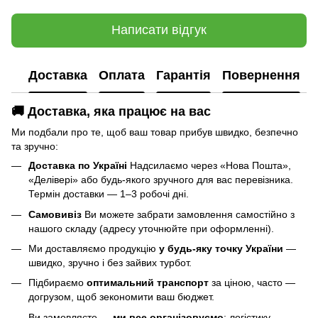
Написати відгук
Доставка
Оплата
Гарантія
Повернення
🚚 Доставка, яка працює на вас
Ми подбали про те, щоб ваш товар прибув швидко, безпечно
та зручно:
Доставка по Україні
Надсилаємо через «Нова Пошта»,
«Делівері» або будь-якого зручного для вас перевізника.
Термін доставки — 1–3 робочі дні.
Самовивіз
Ви можете забрати замовлення самостійно з
нашого складу (адресу уточнюйте при оформленні).
Ми доставляємо продукцію
у будь-яку точку України
—
швидко, зручно і без зайвих турбот.
Підбираємо
оптимальний транспорт
за ціною, часто —
догрузом, щоб зекономити ваш бюджет.
Ви замовляєте —
ми все організовуємо
: логістику,