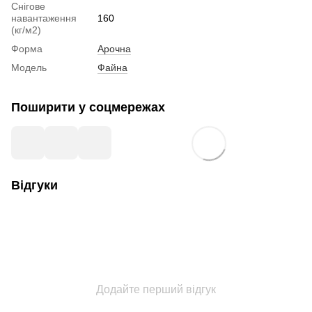
Снігове
навантаження
160
(кг/м2)
Форма
Арочна
Модель
Файна
Поширити у соцмережах
Відгуки
Додайте перший відгук