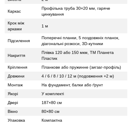
Профільна труба 30×20 мм, гаряче
Каркас
цинкування
Крок між
1 м
арками
Поперечні планки, 5 поздовжніх планок,
Підсилення
діагональні розкоси, 3D‑кутники
Плівка 120 або 150 мкм, ТМ Планета
Накриття
Пластик
Кріплення
Планкове або пружинне (зигзаг‑профіль)
Довжини
4 / 6 / 8 / 10 / 12 м (подовження +2 м)
Монтаж
На фундамент, балки або ґрунт
Якорі
У комплекті
Двері
187×80 см
Вікно
80×80 см
Упаковка
Компактна