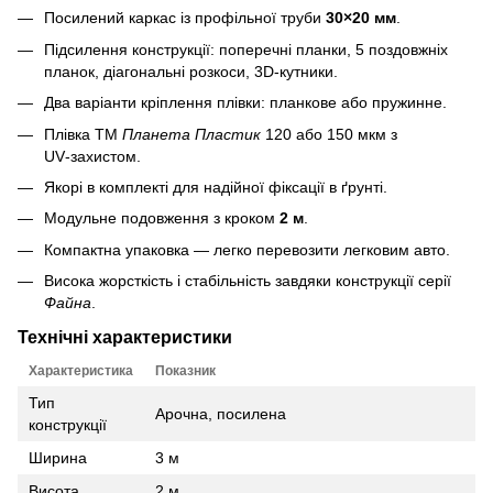
Посилений каркас із профільної труби
30×20 мм
.
Підсилення конструкції: поперечні планки, 5 поздовжніх
планок, діагональні розкоси, 3D‑кутники.
Два варіанти кріплення плівки: планкове або пружинне.
Плівка ТМ
Планета Пластик
120 або 150 мкм з
UV‑захистом.
Якорі в комплекті для надійної фіксації в ґрунті.
Модульне подовження з кроком
2 м
.
Компактна упаковка — легко перевозити легковим авто.
Висока жорсткість і стабільність завдяки конструкції серії
Файна
.
Технічні характеристики
Характеристика
Показник
Тип
Арочна, посилена
конструкції
Ширина
3 м
Висота
2 м