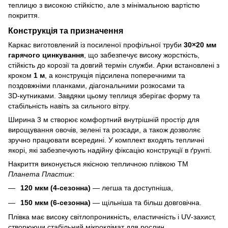
теплицю з високою стійкістю, але з мінімальною вартістю
покриття.
Конструкція та призначення
Каркас виготовлений із посиленої профільної труби
30×20 мм
гарячого цинкування
, що забезпечує високу жорсткість,
стійкість до корозії та довгий термін служби. Арки встановлені з
кроком
1 м
, а конструкція підсилена поперечними та
поздовжніми планками, діагональними розкосами та
3D‑кутниками. Завдяки цьому теплиця зберігає форму та
стабільність навіть за сильного вітру.
Ширина 3 м створює комфортний внутрішній простір для
вирощування овочів, зелені та розсади, а також дозволяє
зручно працювати всередині. У комплект входять тепличні
якорі, які забезпечують надійну фіксацію конструкції в ґрунті.
Накриття виконується якісною тепличною плівкою ТМ
Планета Пластик
:
120 мкм (4‑сезонна)
— легша та доступніша,
150 мкм (6‑сезонна)
— щільніша та більш довговічна.
Плівка має високу світлопроникність, еластичність і UV‑захист,
створюючи стабільний мікроклімат для рослин.