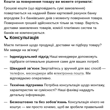
Кошти за повернення товару ви можете отримати:
Грошові кошти (що відповідають сумі замовлення)
повертаються на наданий Вами картковий рахунок банку
впродовж 3-х банківських днів з моменту повернення товара.
Повернення грошей здійснюється тільки за товар. Вартість
доставки замовлених товарів, комісії платіжних систем та
банків не компенсуються.
📞 Консультація
Маєте питання щодо продукції, доставки чи підбору товару?
Ми завжди на зв’язку!
Індивідуальний підхід
Наші менеджери допоможуть
підібрати оптимальне рішення саме для ваших потреб.
Швидкий зв’язок
Звертайтесь у зручний для вас спосіб —
телефон
,
месенджери
або е
лектронна пошта
. Ми
відповідаємо оперативно.
Технічна підтримка
Потрібна консультація щодо монтажу,
характеристик чи сумісності? Наші фахівці нададуть
детальну інформацію.
Безкоштовно та без зобов’язань
Консультація нічого не
коштує — ми просто хочемо, щоб ви зробили правильний