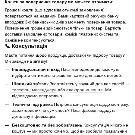
Кошти за повернення товару ви можете отримати:
Грошові кошти (що відповідають сумі замовлення)
повертаються на наданий Вами картковий рахунок банку
впродовж 3-х банківських днів з моменту повернення товара.
Повернення грошей здійснюється тільки за товар. Вартість
доставки замовлених товарів, комісії платіжних систем та
банків не компенсуються.
📞 Консультація
Маєте питання щодо продукції, доставки чи підбору товару?
Ми завжди на зв’язку!
Індивідуальний підхід
Наші менеджери допоможуть
підібрати оптимальне рішення саме для ваших потреб.
Швидкий зв’язок
Звертайтесь у зручний для вас спосіб —
телефон
,
месенджери
або е
лектронна пошта
. Ми
відповідаємо оперативно.
Технічна підтримка
Потрібна консультація щодо монтажу,
характеристик чи сумісності? Наші фахівці нададуть
детальну інформацію.
Безкоштовно та без зобов’язань
Консультація нічого не
коштує — ми просто хочемо, щоб ви зробили правильний