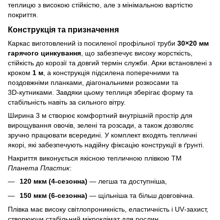
теплицю з високою стійкістю, але з мінімальною вартістю
покриття.
Конструкція та призначення
Каркас виготовлений із посиленої профільної труби
30×20 мм
гарячого цинкування
, що забезпечує високу жорсткість,
стійкість до корозії та довгий термін служби. Арки встановлені з
кроком
1 м
, а конструкція підсилена поперечними та
поздовжніми планками, діагональними розкосами та
3D‑кутниками. Завдяки цьому теплиця зберігає форму та
стабільність навіть за сильного вітру.
Ширина 3 м створює комфортний внутрішній простір для
вирощування овочів, зелені та розсади, а також дозволяє
зручно працювати всередині. У комплект входять тепличні
якорі, які забезпечують надійну фіксацію конструкції в ґрунті.
Накриття виконується якісною тепличною плівкою ТМ
Планета Пластик
:
120 мкм (4‑сезонна)
— легша та доступніша,
150 мкм (6‑сезонна)
— щільніша та більш довговічна.
Плівка має високу світлопроникність, еластичність і UV‑захист,
створюючи стабільний мікроклімат для рослин.