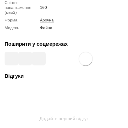
Снігове
навантаження
160
(кг/м2)
Форма
Арочна
Модель
Файна
Поширити у соцмережах
Відгуки
Додайте перший відгук