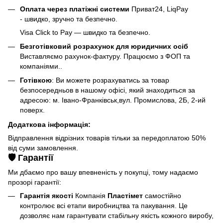
Оплата через платіжні системи
Приват24, LiqPay
- швидко, зручно та безпечно.
Visa Click to Pay — швидко та безпечно.
Безготівковий розрахунок для юридичних осіб
Виставляємо рахунок-фактуру. Працюємо з ФОП та
компаніями..
Готівкою
: Ви можете розрахуватись за товар
безпосередньов в нашому офісі, який знаходиться за
адресою: м. Івано-Франківськ,вул. Промислова, 2Б, 2-ий
поверх.
Додаткова інформація:
Відправлення відрізних товарів тільки за передоплатою 50%
від суми замовлення.
🛡️ Гарантії
Ми дбаємо про вашу впевненість у покупці, тому надаємо
прозорі гарантії:
Гарантія якості
Компанія
Пластімет
самостійно
контролює всі етапи виробництва та пакування. Це
дозволяє нам гарантувати стабільну якість кожного виробу,