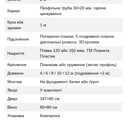
Профільна труба 30×20 мм, гаряче
Каркас
цинкування
Крок між
1 м
арками
Поперечні планки, 5 поздовжніх планок,
Підсилення
діагональні розкоси, 3D‑кутники
Плівка 120 або 150 мкм, ТМ Планета
Накриття
Пластик
Кріплення
Планкове або пружинне (зигзаг‑профіль)
Довжини
4 / 6 / 8 / 10 / 12 м (подовження +2 м)
Монтаж
На фундамент, балки або ґрунт
Якорі
У комплекті
Двері
187×80 см
Вікно
80×80 см
Упаковка
Компактна