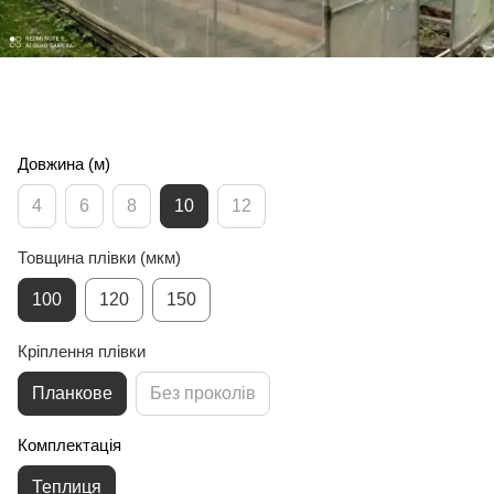
Довжина (м)
4
6
8
10
12
Товщина плівки (мкм)
100
120
150
Кріплення плівки
Планкове
Без проколів
Комплектація
Теплиця