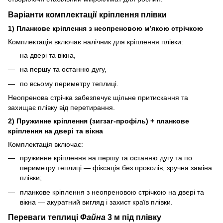
Варіанти комплектації кріплення плівки
1) Планкове кріплення з неопреновою м’якою стрічкою
Комплектація включає налічник для кріплення плівки:
на двері та вікна,
на першу та останню дугу,
по всьому периметру теплиці.
Неопренова стрічка забезпечує щільне притискання та
захищає плівку від перетирання.
2) Пружинне кріплення (зигзаг‑профіль) + планкове
кріплення на двері та вікна
Комплектація включає:
пружинне кріплення на першу та останню дугу та по
периметру теплиці — фіксація без проколів, зручна заміна
плівки;
планкове кріплення з неопреновою стрічкою на двері та
вікна — акуратний вигляд і захист країв плівки.
Переваги теплиці
Файна
3 м під плівку