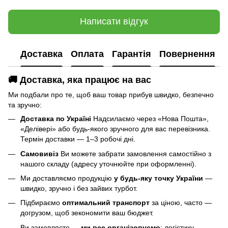
Написати відгук
Доставка
Оплата
Гарантія
Повернення
🚚 Доставка, яка працює на вас
Ми подбали про те, щоб ваш товар прибув швидко, безпечно
та зручно:
Доставка по Україні
Надсилаємо через «Нова Пошта»,
«Делівері» або будь-якого зручного для вас перевізника.
Термін доставки — 1–3 робочі дні.
Самовивіз
Ви можете забрати замовлення самостійно з
нашого складу (адресу уточнюйте при оформленні).
Ми доставляємо продукцію
у будь-яку точку України
—
швидко, зручно і без зайвих турбот.
Підбираємо
оптимальний транспорт
за ціною, часто —
догрузом, щоб зекономити ваш бюджет.
Ви замовляєте —
ми все організовуємо
: логістику,