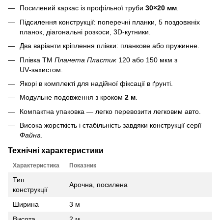
Посилений каркас із профільної труби
30×20 мм
.
Підсилення конструкції: поперечні планки, 5 поздовжніх
планок, діагональні розкоси, 3D‑кутники.
Два варіанти кріплення плівки: планкове або пружинне.
Плівка ТМ
Планета Пластик
120 або 150 мкм з
UV‑захистом.
Якорі в комплекті для надійної фіксації в ґрунті.
Модульне подовження з кроком
2 м
.
Компактна упаковка — легко перевозити легковим авто.
Висока жорсткість і стабільність завдяки конструкції серії
Файна
.
Технічні характеристики
Характеристика
Показник
Тип
Арочна, посилена
конструкції
Ширина
3 м
Висота
2 м