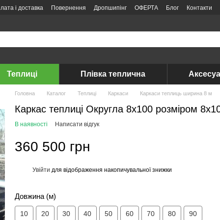
лата і доставка
Повернення
Дропшипінг
ОФЕРТА
Блог
Контакти
Теплиці
Плівка теплична
Аксесуа
Головна
Каталог
Теплиці
Каркаси
Каркаси теплиць ширина 8 м
Каркас теплиці Округла 8x100 розміром 8х1
В наявності
Написати відгук
360 500 грн
Увійти
для відображення накопичувальної знижки
%
Довжина (м)
10
20
30
40
50
60
70
80
90