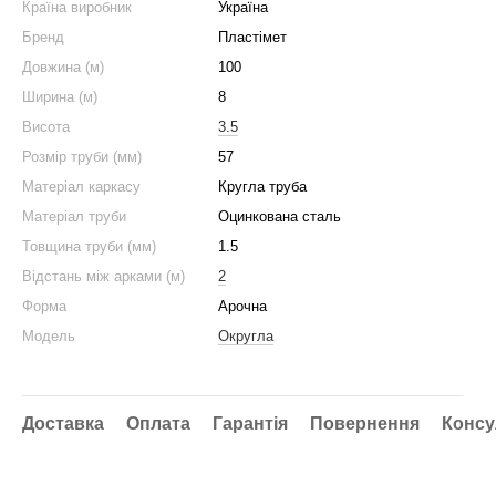
Країна виробник
Україна
Бренд
Пластімет
Довжина (м)
100
Ширина (м)
8
Висота
3.5
Розмір труби (мм)
57
Матеріал каркасу
Кругла труба
Матеріал труби
Оцинкована сталь
Товщина труби (мм)
1.5
Відстань між арками (м)
2
Форма
Арочна
Модель
Округла
Доставка
Оплата
Гарантія
Повернення
Консу