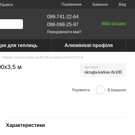
Порівняння
Бажання
Вхід
Прайси
099-741-22-64
Мій кошик
098-098-25-97
Передзвонити вам?
ри для теплиць
Алюмінієві профіля
Каркас теплиці Округла 8x100 розміром 8х100х3,5 м
00х3,5 м
Артикул
okrugla-karkas-8x100
Порівняти
В бажання
Характеристики