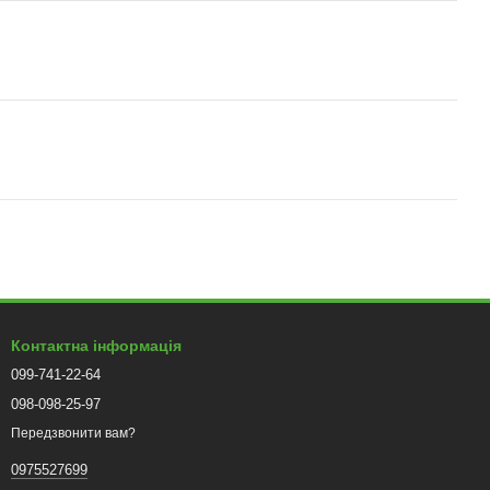
Контактна інформація
099-741-22-64
098-098-25-97
Передзвонити вам?
0975527699