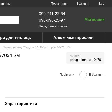
Порівняння
Бажання
Вхід
Прайси
099-741-22-64
Мій кошик
098-098-25-97
Передзвонити вам?
ри для теплиць
Алюмінієві профіля
Каркас теплиці "Округла 10х70" розміром 10х70х4.3м
0х70х4.3м
Артикул
okrugla-karkas-10x70
Порівняти
В бажання
Характеристики