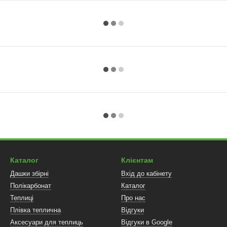
Каталог
Клієнтам
Дашки збірні
Вхід до кабінету
Полікарбонат
Каталог
Теплиці
Про нас
Плівка теплична
Відгуки
Аксесуари для теплиць
Відгуки в Google