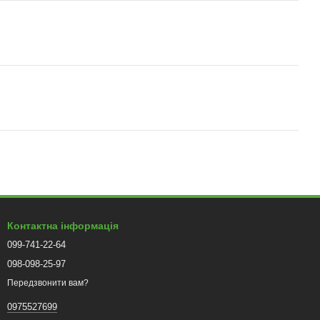
Контактна інформація
099-741-22-64
098-098-25-97
Передзвонити вам?
0975527699