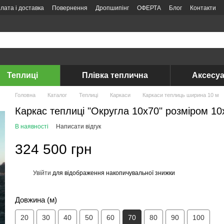
лата і доставка
Повернення
Дропшипінг
ОФЕРТА
Блог
Контакти
Теплиці
Плівка теплична
Аксесуа
Головна
Каталог
Теплиці
Каркаси
Каркаси теплиць ширина 10 м
Каркас теплиці "Округла 10х70" розміром 1
В наявності
Написати відгук
324 500 грн
Увійти
для відображення накопичувальної знижки
%
Довжина (м)
20
30
40
50
60
70
80
90
100