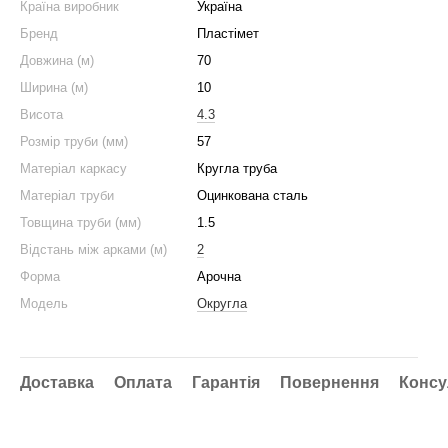
Країна виробник
Україна
Бренд
Пластімет
Довжина (м)
70
Ширина (м)
10
Висота
4.3
Розмір труби (мм)
57
Матеріал каркасу
Кругла труба
Матеріал труби
Оцинкована сталь
Товщина труби (мм)
1.5
Відстань між арками (м)
2
Форма
Арочна
Модель
Округла
Доставка
Оплата
Гарантія
Повернення
Консу