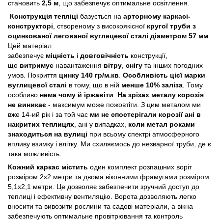
становить
2,5
м
, що забезпечує оптимальне освітлення.
Конструкція тепліці
базується на
арторному каркасі-
конструкторі
, створеному з високоякісної
кругої труби з
оцинкованої легованої вуглецевої сталі діаметром 57 мм
.
Цей матеріал
забезпечує
міцність
і
довговічність
конструкції,
що
витримує
навантаження
вітру
,
снігу
та інших погодних
умов. Покриття
цинку 140 гр/м.кв
.
Особливість цієї марки
вуглицевої сталі
в тому, що в ній
менше 10% заліза
. Тому
особливо
нема чому й іржавіти
.
На зрізах металу корозія
не виникає
- максимум може пожовтіти. З цим металом ми
вже 14-ий рік і за той час
ми не спостерігали корозії ані в
накритих теплицях
, ані у випадках,
коли метал роками
знаходиться на вулиці
при всьому спектрі атмосферного
впливу взимку і влітку. Ми схиляємось до незварної труби, де є
така можливість.
Кожний каркас містить
один комплект розпашних воріт
розміром 2х2 метри та двома віконними фрамугами розміром
5,1х2,1 метри. Це дозволяє забезпечити зручний доступ до
теплиці і ефективну вентиляцію. Ворота дозволяють легко
вносити та вивозити рослини та садові матеріали, а вікна
забезпечують оптимальне провітрювання та контроль