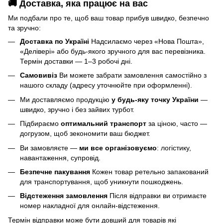
🚚 Доставка, яка працює на вас
Ми подбали про те, щоб ваш товар прибув швидко, безпечно
та зручно:
Доставка по Україні
Надсилаємо через «Нова Пошта»,
«Делівері» або будь-якого зручного для вас перевізника.
Термін доставки — 1–3 робочі дні.
Самовивіз
Ви можете забрати замовлення самостійно з
нашого складу (адресу уточнюйте при оформленні).
Ми доставляємо продукцію
у будь-яку точку України
—
швидко, зручно і без зайвих турбот.
Підбираємо
оптимальний транспорт
за ціною, часто —
догрузом, щоб зекономити ваш бюджет.
Ви замовляєте —
ми все організовуємо
: логістику,
навантаження, супровід.
Безпечне пакування
Кожен товар ретельно запакований
для транспортування, щоб уникнути пошкоджень.
Відстеження замовлення
Після відправки ви отримаєте
номер накладної для онлайн-відстеження.
Термін відправки може бути довший для товарів які