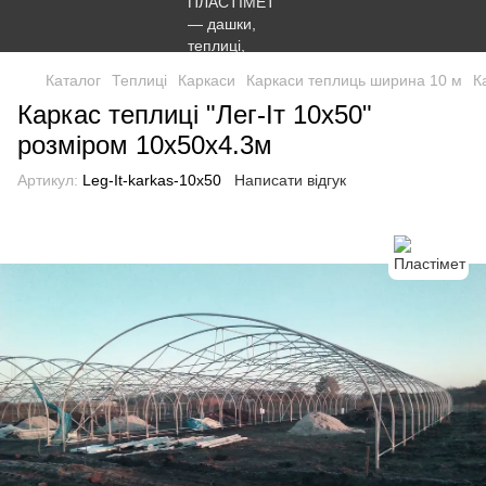
Каталог
Теплиці
Каркаси
Каркаси теплиць ширина 10 м
К
Каркас теплиці "Лег-Іт 10х50"
розміром 10х50х4.3м
Артикул:
Leg-It-karkas-10x50
Написати відгук