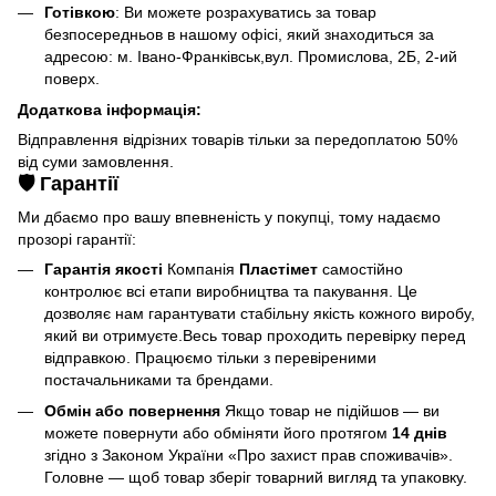
Готівкою
: Ви можете розрахуватись за товар
безпосередньов в нашому офісі, який знаходиться за
адресою: м. Івано-Франківськ,вул. Промислова, 2Б, 2-ий
поверх.
Додаткова інформація:
Відправлення відрізних товарів тільки за передоплатою 50%
від суми замовлення.
🛡️ Гарантії
Ми дбаємо про вашу впевненість у покупці, тому надаємо
прозорі гарантії:
Гарантія якості
Компанія
Пластімет
самостійно
контролює всі етапи виробництва та пакування. Це
дозволяє нам гарантувати стабільну якість кожного виробу,
який ви отримуєте.Весь товар проходить перевірку перед
відправкою. Працюємо тільки з перевіреними
постачальниками та брендами.
Обмін або повернення
Якщо товар не підійшов — ви
можете повернути або обміняти його протягом
14 днів
згідно з Законом України «Про захист прав споживачів».
Головне — щоб товар зберіг товарний вигляд та упаковку.