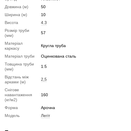
Довжина (м)
50
Ширина (м)
10
Висота
4.3
Розмір труби
57
(мм)
Матеріал
Кругла труба
каркасу
Матеріал труби
Оцинкована сталь
Товщина труби
1.5
(мм)
Відстань між
2,5
арками (м)
Снігове
навантаження
160
(кг/м2)
Форма
Арочна
Модель
Легіт