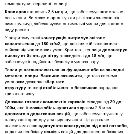
температури всередині теплиці.
Крок арок
становить 2,5 метри, що забезпечує оптимальне
освітлення. Ви можете організувати різні зони залежно від
вимог культур, забезпечуючи оптимальні умови для кожного
виду рослин.
У покритому стані
конструкція витримує снігове
навантаження
до
180 кг/м2
, що дозволяє їй залишатися
стійкою під час зимових умов. Крім того, теплиця
демонструє
високу стійкість до вітру
зі швидкістю
до 18 м/с
, що
забезпечує її надійність і безпеку в умовах вітру.
Теплиця встановлюється на фундамент або на закладні
металеві опори
.
Важливо зазначити
, що така система
установки дозволяє
зберігати
структуру
теплиці
стабільною
та
безпечною
впродовж
тривалого часу.
Довжина готових комплектів каркасів
складає від
20 до
100м
, але її
можна збільшуватися
з кроком 2,5 м
за
допомогою додаткових секцій
, що забезпечує гнучкість у
плануванні простору для вирощування. Це дозволяє
власникам легко
адаптувати конструкцію під свої потреби
,
додаючи необхідну кількість секцій для досягнення бажаних