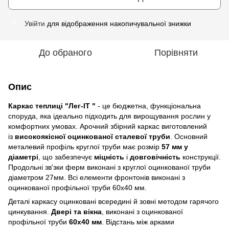
Увійти
для відображення накопичувальної знижки
%
До обраного
Порівняти
Опис
Каркас теплиці "Лег-ІТ "
- це бюджетна, функціональна
споруда, яка ідеально підходить для вирощування рослин у
комфортних умовах. Арочний збірний каркас виготовлений
із
високоякісної оцинкованої сталевої труби
. Основний
металевий профіль круглої труби має розмір
57 мм у
діаметрі
, що забезпечує
міцність
і
довговічність
конструкції.
Продольні зв'зки ферм виконані з круглої оцинкованої труби
діаметром 27мм. Всі елементи фронтонів виконані з
оцинкованої профільної труби 60х40 мм.
Деталі каркасу оцинковані всередині й зовні методом гарячого
цинкування.
Двері та вікна
, виконані з оцинкованої
профільної труби
60х40 мм
. Відстань між арками